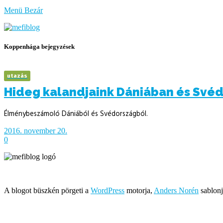
bűzlik
Menü
Bezár
a
hal
Koppenhága bejegyzések
utazás
Hideg kalandjaink Dániában és Své
Élménybeszámoló Dániából és Svédországból.
2016. november 20.
0
Írja és rendezi Mefi, avagy Nádai Gábor © 2005-2026
A blogot büszkén pörgeti a
WordPress
motorja,
Anders Norén
sablonj