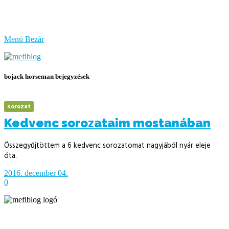
bűzlik
a
hal
Menü
Bezár
bojack horseman bejegyzések
sorozat
Kedvenc sorozataim mostanában
Összegyűjtöttem a 6 kedvenc sorozatomat nagyjából nyár eleje
óta.
2016. december 04.
0
Írja és rendezi Mefi, avagy Nádai Gábor © 2005-2026