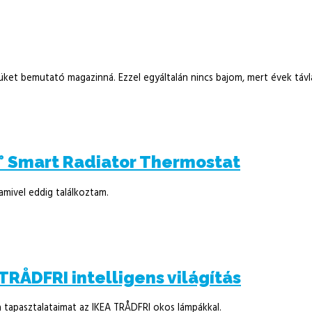
yüket bemutató magazinná. Ezzel egyáltalán nincs bajom, mert évek táv
° Smart Radiator Thermostat
mivel eddig találkoztam.
RÅDFRI intelligens világítás
 tapasztalataimat az IKEA TRÅDFRI okos lámpákkal.