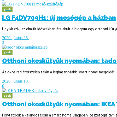
geek
LG F4DV709H1: új mosógép a házban
Úgy látszik, az elmúlt időszakban átalakult a blogom egy otthoni küt
2020. június 26.
3
geek
Otthoni okoskütyük nyomában: tado
Az okos radiátorszelep talán a leghasznosabb smart home megoldás, a
2020. június 10.
0
geek
Otthoni okoskütyük nyomában: IKEA T
Folytatódik a kalandozásom a smart home világában: összefoglaltam a