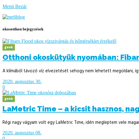
bűzlik
Menü
Bezár
a
hal
okosotthon bejegyzések
geek
Otthoni okoskütyük nyomában: Fibaro
A klímából távozó víz elvezetését sehogy nem lehetett megoldani, így 
2020. augusztus 30.
0
geek
LaMetric Time – a kicsit hasznos, n
Régi nagy vágyam volt egy LaMetric Time, idén megleptem vele magam
2020. augusztus 08.
0