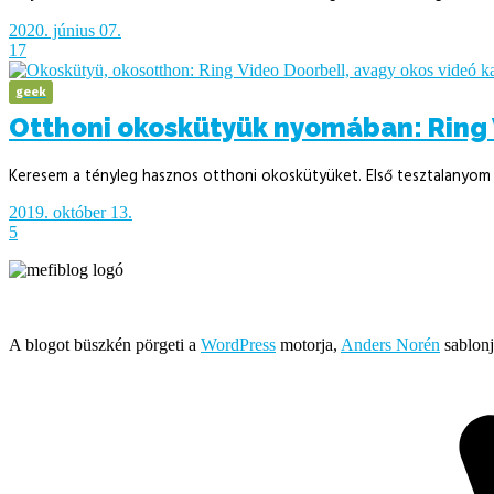
2020. június 07.
17
geek
Otthoni okoskütyük nyomában: Ring 
Keresem a tényleg hasznos otthoni okoskütyüket. Első tesztalanyom 
2019. október 13.
5
Írja és rendezi Mefi, avagy Nádai Gábor © 2005-2026
A blogot büszkén pörgeti a
WordPress
motorja,
Anders Norén
sablonj