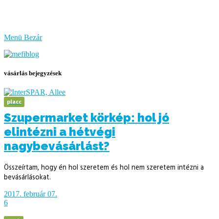
bűzlik
a
hal
Menü
Bezár
vásárlás bejegyzések
placc
Szupermarket körkép: hol jó
elintézni a hétvégi
nagybevásárlást?
Összeírtam, hogy én hol szeretem és hol nem szeretem intézni a
bevásárlásokat.
2017. február 07.
6