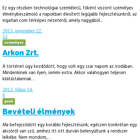
Ez egy részben technológiai szemléletű, főként viszont személyes
élménybeszámoló a napokban élesített legújabb fejlesztésünkről, az
ingatlan.com térképes nézetéről, amely nagyjából…
2013. november 22.
12
személyes
Arkon Zrt.
A történet úgy kezdődött, hogy volt egy szar napom az irodában.
Mindenkinek van ilyen, semmi extra. Akkor valahogyan teljesen
kilátástalannak…
2012. július 14.
6
geek
Bevételi élmények
Ma befejeződött egy korábbi fejlesztésünk; egészen konkrétan egy
akcióról van szó, amihez itt-ott durván belenyúltunk a rendszer
lelkébe. Nem mondom,…