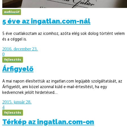
mefilozóf
5 éve az ingatlan.com-nál
5 éve csatlakoztam az icomhoz, azóta elég sok dolog történt velem
és a céggel is.
2016. december 23.
0
fejlesztés
Árfigyelő
A mai napon élesítettük az ingatlan.com legújabb szolgáltatását, az
Árfigyelőt, ami közel azonnal küld e-mail-értesítést, ha egy
kedvencnek jelölt hirdetésed…
2015. január 28.
4
fejlesztés
Térkép az ingatlan.com-on