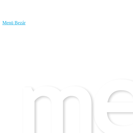
bűzlik
a
hal
Menü
Bezár