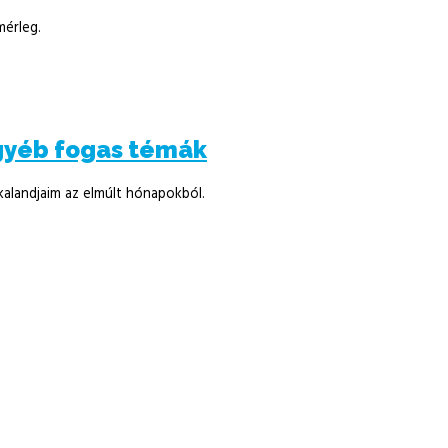
mérleg.
gyéb fogas témák
kalandjaim az elmúlt hónapokból.