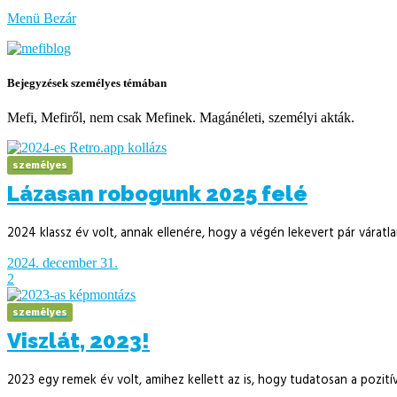
bűzlik
Menü
Bezár
a
hal
Bejegyzések személyes témában
Mefi, Mefiről, nem csak Mefinek. Magánéleti, személyi akták.
személyes
Lázasan robogunk 2025 felé
2024 klassz év volt, annak ellenére, hogy a végén lekevert pár váratl
2024. december 31.
2
személyes
Viszlát, 2023!
2023 egy remek év volt, amihez kellett az is, hogy tudatosan a pozi