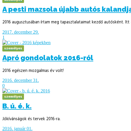
A pesti mazsola újabb autós kalandj
2016 augusztusában írtam meg tapasztalataimat kezdő autósként. Itt a
2017. december 29.
1
személyes
Apró gondolatok 2016-ról
2016 egészen mozgalmas év volt!
2016. december 31.
0
személyes
B. ú. é. k.
Jókívánságok és tervek 2016-ra.
2016. január 01.