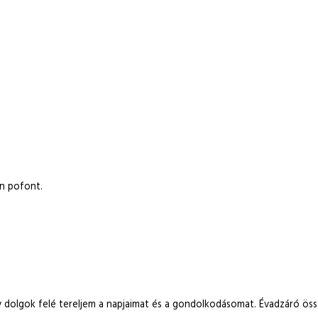
an pofont.
tív dolgok felé tereljem a napjaimat és a gondolkodásomat. Évadzáró ös