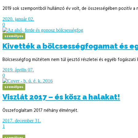
2019 sok szempontból hullámzó év volt, de összességében pozitív a 
2020. január 02.
0
személyes
Kivették a bölcsességfogamat és e
Bölcsességfog műtétem nem túl ijesztő részletei és egyéb fogászati 
2019. április 07.
0
személyes
Viszlát 2017 – és kösz a halakat!
Összefoglaltam 2017 néhány élményét.
2017. december 31.
1
személyes