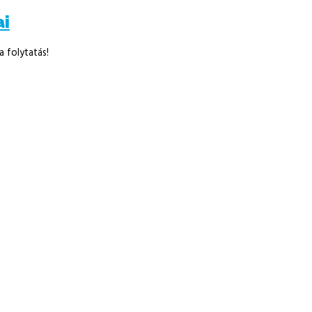
ai
 folytatás!