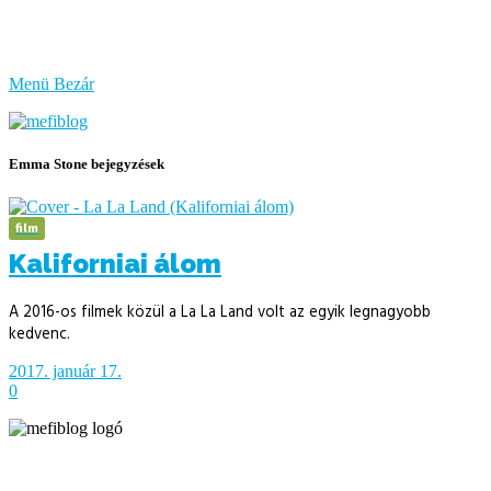
bűzlik
a
hal
Menü
Bezár
Emma Stone bejegyzések
film
Kaliforniai álom
A 2016-os filmek közül a La La Land volt az egyik legnagyobb
kedvenc.
2017. január 17.
0
Írja és rendezi Mefi, avagy Nádai Gábor © 2005-2026