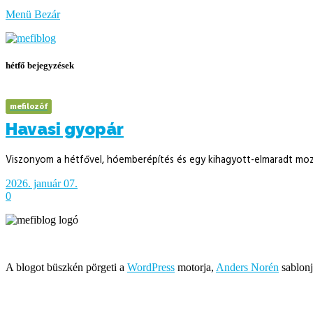
bűzlik
Menü
Bezár
a
hal
hétfő bejegyzések
mefilozóf
Havasi gyopár
Viszonyom a hétfővel, hóemberépítés és egy kihagyott-elmaradt mozi
2026. január 07.
0
Írja és rendezi Mefi, avagy Nádai Gábor © 2005-2026
A blogot büszkén pörgeti a
WordPress
motorja,
Anders Norén
sablonj