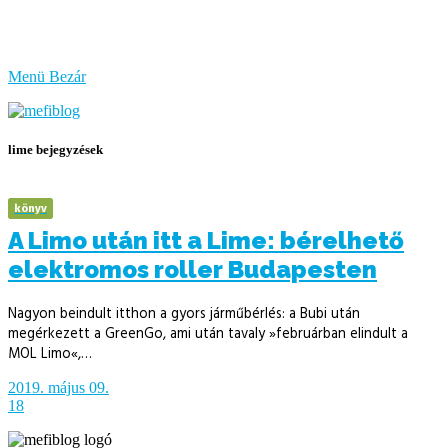
bűzlik
a
hal
Menü
Bezár
lime bejegyzések
könyv
A Limo után itt a Lime: bérelhető
elektromos roller Budapesten
Nagyon beindult itthon a gyors járműbérlés: a Bubi után
megérkezett a GreenGo, ami után tavaly »februárban elindult a
MOL Limo«,…
2019. május 09.
18