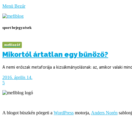
bűzlik
Menü
Bezár
a
hal
sport bejegyzések
mefilozóf
Mikortól ártatlan egy bűnöző?
A nemi erőszak metaforája a kizsákmányolásnak: az, amikor valaki mind
2016. április 14.
5
Írja és rendezi Mefi, avagy Nádai Gábor © 2005-2026
A blogot büszkén pörgeti a
WordPress
motorja,
Anders Norén
sablonj