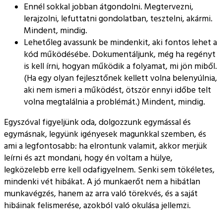
Ennél sokkal jobban átgondolni. Megtervezni,
lerajzolni, lefuttatni gondolatban, tesztelni, akármi.
Mindent, mindig.
Lehetőleg avassunk be mindenkit, aki fontos lehet a
kód működésébe. Dokumentáljunk, még ha regényt
is kell írni, hogyan működik a folyamat, mi jön miből.
(Ha egy olyan fejlesztőnek kellett volna belenyúlnia,
aki nem ismeri a működést, ötször ennyi időbe telt
volna megtalálnia a problémát.) Mindent, mindig.
Egyszóval figyeljünk oda, dolgozzunk egymással és
egymásnak, legyünk igényesek magunkkal szemben, és
ami a legfontosabb: ha elrontunk valamit, akkor merjük
leírni és azt mondani, hogy én voltam a hülye,
legközelebb erre kell odafigyelnem. Senki sem tökéletes,
mindenki vét hibákat. A jó munkaerőt nem a hibátlan
munkavégzés, hanem az arra való törekvés, és a saját
hibáinak felismerése, azokból való okulása jellemzi.