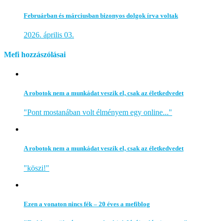
Februárban és márciusban bizonyos dolgok írva voltak
2026. április 03.
Mefi hozzászólásai
A robotok nem a munkádat veszik el, csak az életkedvedet
"Pont mostanában volt élményem egy online..."
A robotok nem a munkádat veszik el, csak az életkedvedet
"köszi!"
Ezen a vonaton nincs fék – 20 éves a mefiblog