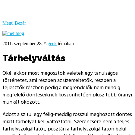
bűzlik
a
hal
Menü
Bezár
2011. szeptember 28.
\\
geek
témában
Tárhelyváltás
Oké, akkor most megosztok veletek egy tanulságos
történetet, ami részben az üzemeltetők, részben a
fejlesztők részben pedig a megrendelők nem mindig
megfelelő döntéseiknek köszönhetően plusz több órányi
munkát okozott.
Adott a szitu: egy félig-meddig rosszul meghozott döntés
miatt tárhelyet kell változtatni. Szerencsére nem a teljes
tárhelyszolgáltatót, pusztán a tárhelyszolgáltatón belül