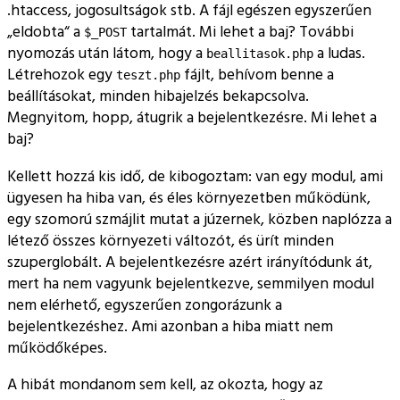
.htaccess, jogosultságok stb. A fájl egészen egyszerűen
eldobta
a
tartalmát. Mi lehet a baj? További
$_POST
nyomozás után látom, hogy a
a ludas.
beallitasok.php
Létrehozok egy
fájlt, behívom benne a
teszt.php
beállításokat, minden hibajelzés bekapcsolva.
Megnyitom, hopp, átugrik a bejelentkezésre. Mi lehet a
baj?
Kellett hozzá kis idő, de kibogoztam: van egy modul, ami
ügyesen ha hiba van, és éles környezetben működünk,
egy szomorú szmájlit mutat a júzernek, közben naplózza a
létező összes környezeti változót, és ürít minden
szuperglobált. A bejelentkezésre azért irányítódunk át,
mert ha nem vagyunk bejelentkezve, semmilyen modul
nem elérhető, egyszerűen zongorázunk a
bejelentkezéshez. Ami azonban a hiba miatt nem
működőképes.
A hibát mondanom sem kell, az okozta, hogy az