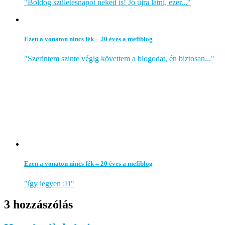
"Boldog születésnapot neked is! Jó újra látni, ezer..."
Ezen a vonaton nincs fék – 20 éves a mefiblog
"Szerintem szinte végig követtem a blogodat, én biztosan..."
Ezen a vonaton nincs fék – 20 éves a mefiblog
"így legyen :D"
3 hozzászólás