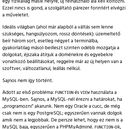
egy fizikailag másik helyre, új felhasználó alá kell költözni.
Ezzel nincs is gond, a szolgáltató párezer forintért elvégzi
a műveletet.
Ideális világban (ahol már alapból a váltás sem lenne
szükséges, hangsúlyozom, rossz döntések): üzemeltető
beír három sort, esetleg négyet a terminálba,
gyakorlatilag másol-beilleszt szinten odébb mozgatja a
dolgokat, éjszaka átírjuk a doménekre és egyebekre
vonatkozó beállításokat, reggelre már az új helyen van a
szoftver, változatlanul, leállás nélkül.
Sajnos nem így történt.
Adott az első probléma:
és
használata a
FUNCTION
VIEW
MySQL-ben. Sajnos, a MySQL-nél érezni a határokat, ha
programozni
akarunk. Nem egy Oracle a cucc, de még
csak nem is egy PostgreSQL; egyszerűen vannak dolgok
amik nem a legjobbak. De persze lehet, hogy ez nem is a
MySQL baja, egyszerűen a PHPMyAdminé.
-ök,
FUNCTION