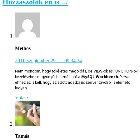
Hozzászólok én is →
Methos
2011. szeptember 29.
— 09:34:34
Nem mondom, hogy tökéletes megoldás, de VIEW-ok és FUNCTION-ök
kezeléséhez nagyon jól használható a
MySQL Workbench
. Persze
ehhez az is kell, hogy az adott adatbázis szerver távolról is elérhető
legyen.
Válasz
Tamás