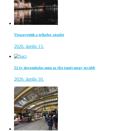
Visszavettük a trikolor zászlót
2026. április 13.
22 év dorombolás után az élet ismét megy tovább
2026. április 10.