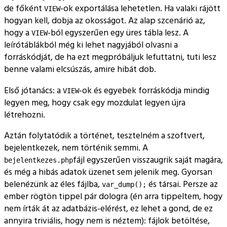
de főként
-ok exportálása lehetetlen. Ha valaki rájött
VIEW
hogyan kell, dobja az okosságot. Az alap szcenárió az,
hogy a
-ból egyszerűen egy üres tábla lesz. A
VIEW
leírótáblákból még ki lehet nagyjából olvasni a
forráskódját, de ha ezt megpróbáljuk lefuttatni, tuti lesz
benne valami elcsúszás, amire hibát dob.
Első jótanács: a
-ok és egyebek forráskódja mindig
VIEW
legyen meg, hogy csak egy mozdulat legyen újra
létrehozni.
Aztán folytatódik a történet, tesztelném a szoftvert,
bejelentkezek, nem történik semmi. A
fájl egyszerűen visszaugrik saját magára,
bejelentkezes.php
és még a hibás adatok üzenet sem jelenik meg. Gyorsan
belenézünk az éles fájlba,
és társai. Persze az
var_dump();
ember rögtön tippel pár dologra (én arra tippeltem, hogy
nem írták át az adatbázis-elérést, ez lehet a gond, de ez
annyira triviális, hogy nem is néztem): fájlok betöltése,