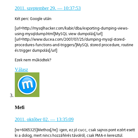
2011. szeptember 29.
— 10:37:53
Két perc Google után:
[url=http://mysqlhacker.com/kabir/dba/exporting-dumping-views-
using-mysqldump.html]MySQL view dumpolás[/url]
[url=http://www.ducea.com/2007/07/25/dumping-mysql-stored-
procedures-functions-and-triggers/]MySQL stored procedure, routine
és trigger dumpolás[/url]
Ezek nem működtek?
Válasz
Mefi
2011. október 02.
— 13:35:09
[re=6065325]Methos[/re]: igen, ez jó cucc, csak sajnos pont ezért esett
ki a dolog, mert nincs hozzáférés távolról, csak PMA-n keresztül.