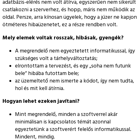
adatbázis-elérés nem volt átírva, egyszerűen nem sikerült
csatlakozni a szerverhez, és hopp, máris nem működik az
oldal. Persze, arra kínosan ügyelek, hogy a júzer ne kapjon
ötméteres hibaüzenetet, ez a része rendben volt.
Mely elemek voltak rosszak, hibásak, gyengék?
A megrendelő nem egyeztetett informatikussal, így
szükséges volt a tárhelyváltoztatás;
elrontottam a tervezést, és egy
soha nem futunk
bele
hibába futottam bele;
az üzemeltető nem ismerte a kódot, így nem tudta,
hol és mit kell átírnia.
Hogyan lehet ezeken javítani?
Mint megrendelő, minden a szoftverrel akár
minimálisan is kapcsolatos témát azonnal
egyeztetünk a szoftverért felelős informatikussal.
Mindent, mindig.