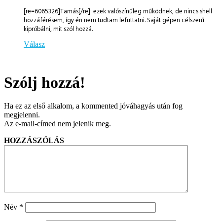
[re=6065326]Tamás[/re]: ezek valószínűleg működnek, de nincs shell
hozzáférésem, így én nem tudtam lefuttatni. Saját gépen célszerű
kipróbálni, mit szól hozzá.
Válasz
Szólj hozzá!
Ha ez az első alkalom, a kommented jóváhagyás után fog
megjelenni.
Az e-mail-címed nem jelenik meg.
HOZZÁSZÓLÁS
Név
*