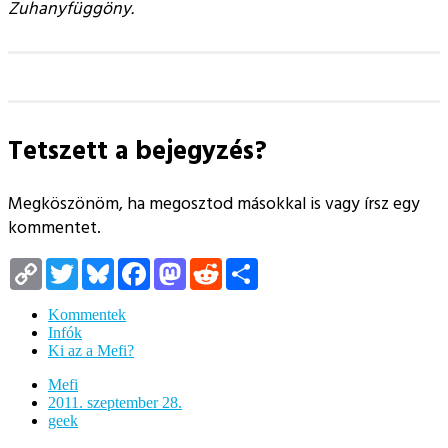
Zuhanyfüggöny.
Tetszett a bejegyzés?
Megköszönöm, ha megosztod másokkal is vagy írsz egy
kommentet.
Copy
Twitter
Bluesky
Facebook
Mastodon
Reddit
Megosztás
Link
Kommentek
Infók
Ki az a Mefi?
Mefi
2011. szeptember 28.
geek