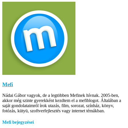
Mefi
Nádai Gábor vagyok, de a legtöbben Mefinek hívnak. 2005-ben,
akkor még szinte gyerekként kezdtem el a mefiblogot. Általában a
saját gondolataimról írok utazás, film, sorozat, színház, könyv,
fotózás, kütyü, szoftverfejlesztés vagy internet témákban.
Mefi bejegyzései