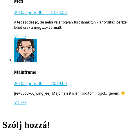
Mefi
2010. április 30.
— 12:34:53
A tegeződés jó, de néha valahogyan furcsának tűnik a fordítás, persze
lehet csak a megszokás miatt.
Válasz
Mainframe
2010. április 30.
— 20:49:09
[re=6060766]wing[/re]: Majd ha ezt is én fordítom, fogok, ígérem.
Válasz
Szólj hozzá!