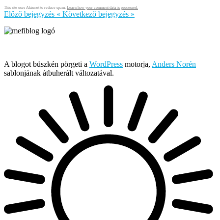
This site uses Akismet to reduce spam.
Learn how your comment data is processed.
Előző bejegyzés
«
Következő bejegyzés
»
Írja és rendezi Mefi, avagy Nádai Gábor © 2005-2026
A blogot büszkén pörgeti a
WordPress
motorja,
Anders Norén
sablonjának átbuherált változatával.