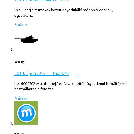
És a Google termékek között egyedülálló módon tegeződik,
egyébként.
Válasz
wing
2010. április 29.
— 16:24:49
[re=6060762]Mainframe[/re]: Viszont ettől függetlenül felkiáltójelet
használhatna a fordítás.
Válasz