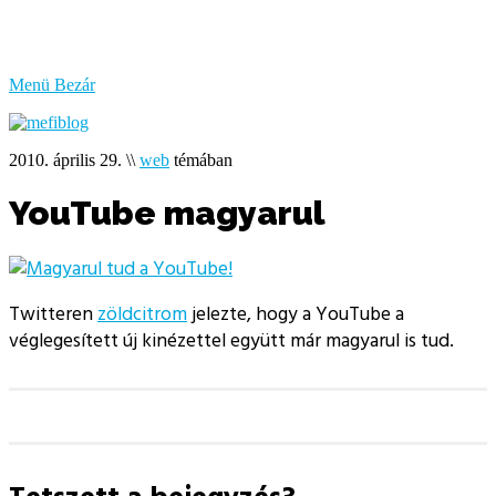
bűzlik
a
hal
Menü
Bezár
2010. április 29.
\\
web
témában
YouTube magyarul
Twitteren
zöldcitrom
jelezte, hogy a YouTube a
véglegesített új kinézettel együtt már magyarul is tud.