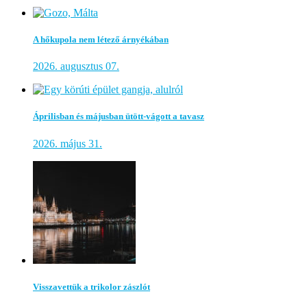
A hőkupola nem létező árnyékában
2026. augusztus 07.
Áprilisban és májusban ütött-vágott a tavasz
2026. május 31.
Visszavettük a trikolor zászlót