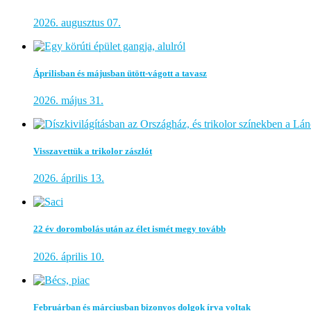
2026. augusztus 07.
Áprilisban és májusban ütött-vágott a tavasz
2026. május 31.
Visszavettük a trikolor zászlót
2026. április 13.
22 év dorombolás után az élet ismét megy tovább
2026. április 10.
Februárban és márciusban bizonyos dolgok írva voltak