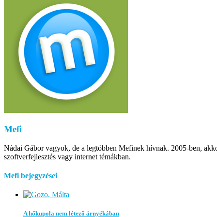
Mefi
Nádai Gábor vagyok, de a legtöbben Mefinek hívnak. 2005-ben, akkor m
szoftverfejlesztés vagy internet témákban.
Mefi bejegyzései
A hőkupola nem létező árnyékában