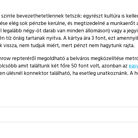
 szinte bevezethetetlennek tetszik: egyrészt kultúra is kel
zése elég sok pénzbe kerülne, és megtizedelné a munkaerőt a
 legalább négy-öt darab van minden állomáson) vagy a jegyi
tíz óráig tartanak nyitva. A kártya ára 3 font, ezt amenny
k vissza, nem tudjuk miért, mert pénzt nem hagytunk rajta.
hrow repteréről megoldható a belváros megközelítése metróv
golcsóbb amit találtunk két főre 50 font volt, azonban az
eas
 ülésnél konnektor található, ha esetleg unatkoznánk. A hel