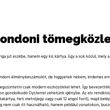
a londoni tömegköz
riga jut eszébe, hanem egy kis kártya. Egy a sok közül, mel
ondoni élménybeszámolót, de higgyetek nekem, érdemes erről 
megszüntetni csak modern eszközökkel lehet. Így bevezetté
n gondolkodó Oysterrel vehetünk igénybe. Az elv rendkívül 
akártya, heti metrójegy vagy csak 12 angol font), majd belép
log nem csak itt használható, hanem például vonatokon, bus