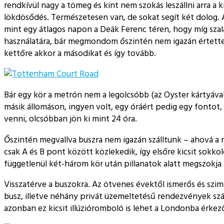
rendkívül nagy a tömeg és kint nem szokás leszállni arra a 
lökdösődés. Természetesen van, de sokat segít két dolog. Az
mint egy átlagos napon a Deák Ferenc téren, hogy míg szala
használatára, bár megmondom őszintén nem igazán értettem,
kettőre akkor a másodikat és így tovább.
Bár egy kör a metrón nem a legolcsóbb (az Oyster kártyával
másik állomáson, ingyen volt, egy óráért pedig egy fontot, 
venni, olcsóbban jön ki mint 24 óra.
Őszintén megvallva buszra nem igazán szálltunk – ahová a 
csak A és B pont között közlekedik, így elsőre kicsit sokk
függetlenül két-három kör után pillanatok alatt megszokja 
Visszatérve a buszokra. Az ötvenes évektől ismerős és szimbo
busz, illetve néhány privát üzemeltetésű rendezvények sz
azonban ez kicsit illúzióromboló is lehet a Londonba érkező