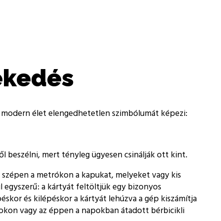
lekedés
y a modern élet elengedhetetlen szimbólumát képezi:
beszélni, mert tényleg ügyesen csinálják ott kint.
k szépen a metrókon a kapukat, melyeket vagy kis
egyszerű: a kártyát feltöltjük egy bizonyos
éskor és kilépéskor a kártyát lehúzva a gép kiszámítja
zokon vagy az éppen a napokban átadott bérbicikli