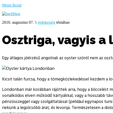
bűzlik
Menü
Bezár
a
hal
2010. augusztus 07.
\\
érdekesség
témában
Osztriga, vagyis 
Egy átlagos jóérzésű angolnak az oyster szóról nem az oszt
Kicsit talán furcsa, hogy a tömegközlekedéssel kezdem a l
Londonban már korábban rájöttek arra, hogy a bliccelést 
vonalkódos elven működő kártyákkal, vagy a hosszabb távo
pénzösszeggel vagy szolgáltatással (például egynapos turist
nekünk a legolcsóbb árat, és levonja. Természetesen a do