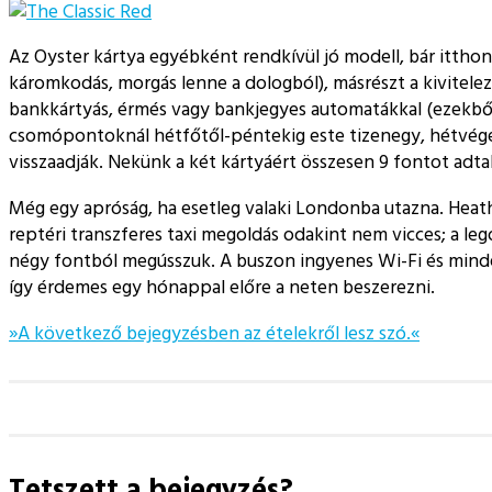
Az Oyster kártya egyébként rendkívül jó modell, bár itthon
káromkodás, morgás lenne a dologból), másrészt a kivitele
bankkártyás, érmés vagy bankjegyes automatákkal (ezekből
csomópontoknál hétfőtől-péntekig este tizenegy, hétvégén 
visszaadják. Nekünk a két kártyáért összesen 9 fontot adta
Még egy apróság, ha esetleg valaki Londonba utazna. Heat
reptéri transzferes taxi megoldás odakint nem vicces; a le
négy fontból megússzuk. A buszon ingyenes Wi-Fi és minden
így érdemes egy hónappal előre a neten beszerezni.
»A következő bejegyzésben az ételekről lesz szó.«
Tetszett a bejegyzés?