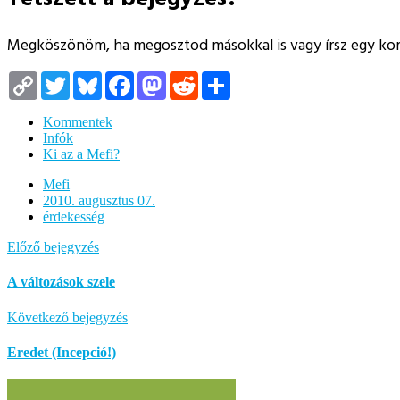
Megköszönöm, ha megosztod másokkal is vagy írsz egy k
Copy
Twitter
Bluesky
Facebook
Mastodon
Reddit
Megosztás
Link
Kommentek
Infók
Ki az a Mefi?
Mefi
2010. augusztus 07.
érdekesség
Előző bejegyzés
A változások szele
Következő bejegyzés
Eredet (Incepció!)