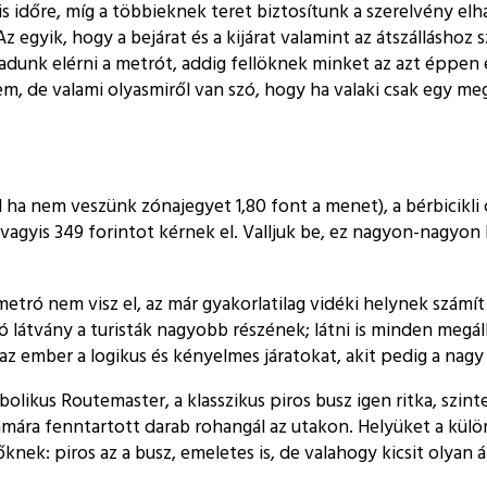
kis időre, míg a többieknek teret biztosítunk a szerelvény el
 egyik, hogy a bejárat és a kijárat valamint az átszálláshoz 
dunk elérni a metrót, addig fellöknek minket az azt éppen e
 de valami olyasmiről van szó, hogy ha valaki csak egy megá
 ha nem veszünk zónajegyet 1,80 font a menet), a bérbicikli 
vagyis 349 forintot kérnek el. Valljuk be, ez nagyon-nagyon 
metró nem visz el, az már gyakorlatilag vidéki helynek szám
oló látvány a turisták nagyobb részének; látni is minden meg
az ember a logikus és kényelmes járatokat, akit pedig a nagy
likus Routemaster, a klasszikus piros busz igen ritka, szinte
ámára fenntartott darab rohangál az utakon. Helyüket a kül
knek: piros az a busz, emeletes is, de valahogy kicsit olyan