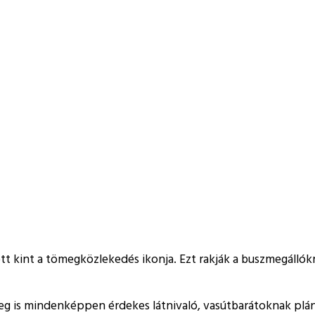
tt kint a tömegközlekedés ikonja. Ezt rakják a buszmegállókra
ileg is mindenképpen érdekes látnivaló, vasútbarátoknak plá