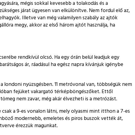
hagyására, mégis sokkal kevesebb a tolakodás és a
szükséges járat ügyesen van elkülönítve. Nem fordul elő az,
lhagyók. Illetve van még valamilyen szabály az ajtók
llóra megy, akkor az első három ajtót használja, ha
cserébe rendkívül olcsó. Ha egy órán belül leadjuk egy
barátságos ár, ráadásul ha egész napra kívánjuk igénybe
ít a londoni nyüzsgésben. 11 metróvonal van, többségük nem
állóban fejüket vakargató térképböngészőket. Ettől
 tömeg nem zavar, még akár élvezheti is a metrózást.
 csak a 9-es vonalon látni, mely olyasmi mint itthon a 7-es
önböző modernebb, emeletes és piros buszok vették át,
 átverve érezzük magunkat.