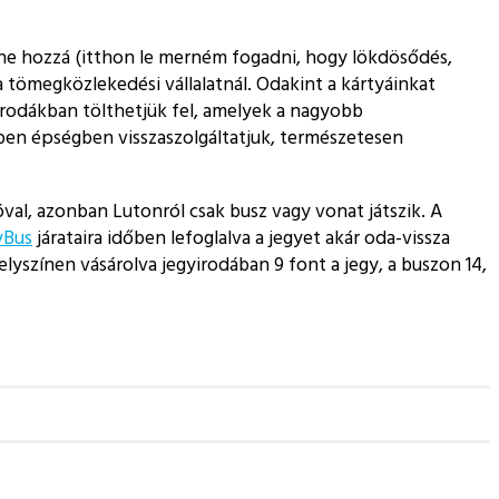
lene hozzá (itthon le merném fogadni, hogy lökdösődés,
 tömegközlekedési vállalatnál. Odakint a kártyáinkat
rodákban tölthetjük fel, amelyek a nagyobb
iben épségben visszaszolgáltatjuk, természetesen
al, azonban Lutonról csak busz vagy vonat játszik. A
yBus
járataira időben lefoglalva a jegyet akár oda-vissza
yszínen vásárolva jegyirodában 9 font a jegy, a buszon 14,