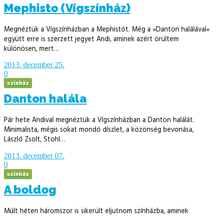
Mephisto (Vígszínház)
Megnéztük a Vígszínházban a Mephistót. Még a »Danton halálával«
együtt erre is szerzett jegyet Andi, aminek azért örültem
különösen, mert…
2013. december 25.
0
színház
Danton halála
Pár hete Andival megnéztük a Vígszínházban a Danton halálát.
Minimalista, mégis sokat mondó díszlet, a közönség bevonása,
László Zsolt, Stohl…
2013. december 07.
0
színház
A boldog
Múlt héten háromszor is sikerült eljutnom színházba, aminek