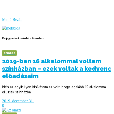
bűzlik
a
hal
Menü
Bezár
Bejegyzések színház témában
színház
2019-ben 16 alkalommal voltam
színházban – ezek voltak a kedvenc
előadásaim
Idén az egyik ilyen kihívásom az volt, hogy legalább 15 alkalommal
eljussak színházba.
2019. december 31.
0