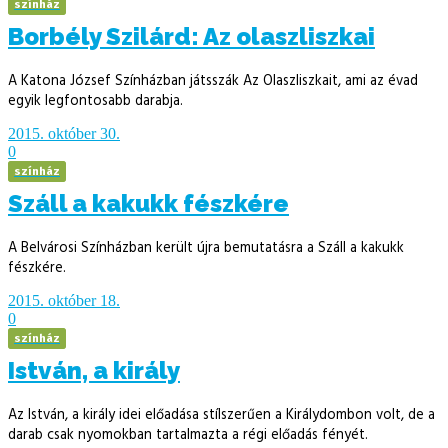
színház
Borbély Szilárd: Az olaszliszkai
A Katona József Színházban játsszák Az Olaszliszkait, ami az évad
egyik legfontosabb darabja.
2015. október 30.
0
színház
Száll a kakukk fészkére
A Belvárosi Színházban került újra bemutatásra a Száll a kakukk
fészkére.
2015. október 18.
0
színház
István, a király
Az István, a király idei előadása stílszerűen a Királydombon volt, de a
darab csak nyomokban tartalmazta a régi előadás fényét.