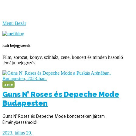
bűzlik
a
hal
Menü
Bezár
kult bejegyzések
Film, sorozat, könyv, színház, zene, koncert és minden hasonló
témájú bejegyzés.
zene
Guns N’ Roses és Depeche Mode
Budapesten
Guns N’ Roses és Depeche Mode koncerteken jártam.
Élménybeszámoló!
2023. július 29.