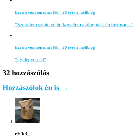
Ezen a vonaton nincs fék – 20 éves a mefiblog
"Szerintem szinte végig követtem a blogodat, én biztosan..."
Ezen a vonaton nincs fék – 20 éves a mefiblog
"így legyen :D"
32 hozzászólás
Hozzászólok én is →
eF`k3_