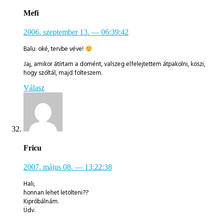
Mefi
2006. szeptember 13.
— 06:39:42
Balu: oké, tervbe véve!
Jaj, amikor átírtam a domént, valszeg elfelejtettem átpakolni, köszi,
hogy szóltál, majd fölteszem.
Válasz
Fricu
2007. május 08.
— 13:22:38
Hali,
honnan lehet letölteni??
Kipróbálnám.
Üdv.