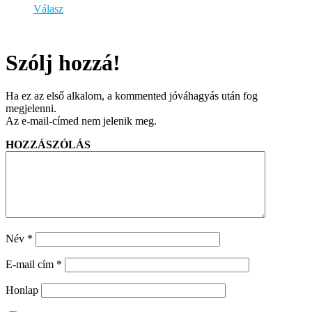
Válasz
Szólj hozzá!
Ha ez az első alkalom, a kommented jóváhagyás után fog
megjelenni.
Az e-mail-címed nem jelenik meg.
HOZZÁSZÓLÁS
Név
*
E-mail cím
*
Honlap