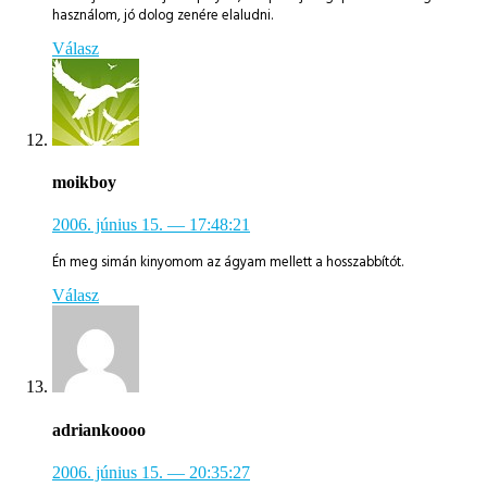
használom, jó dolog zenére elaludni.
Válasz
moikboy
2006. június 15.
— 17:48:21
Én meg simán kinyomom az ágyam mellett a hosszabbítót.
Válasz
adriankoooo
2006. június 15.
— 20:35:27