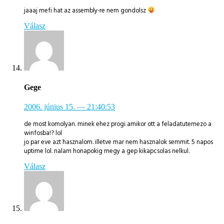
jaaaj mefi hat az assembly-re nem gondolsz
Válasz
Gege
2006. június 15.
— 21:40:53
de most komolyan. minek ehez progi amikor ott a feladatutemezo a
winfosba!? lol
jo par eve azt hasznalom. illetve mar nem hasznalok semmit. 5 napos
uptime lol. nalam honapokig megy a gep kikapcsolas nelkul.
Válasz