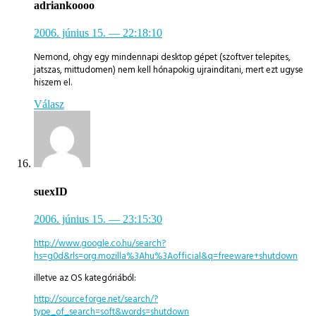
adriankoooo
2006. június 15.
— 22:18:10
Nemond, ohgy egy mindennapi desktop gépet (szoftver telepites,
jatszas, mittudomen) nem kell hónapokig ujrainditani, mert ezt ugyse
hiszem el.
Válasz
suexID
2006. június 15.
— 23:15:30
http://www.google.co.hu/search?
hs=g0d&rls=org.mozilla%3Ahu%3Aofficial&q=freeware+shutdown
illetve az OS kategóriából:
http://sourceforge.net/search/?
type_of_search=soft&words=shutdown