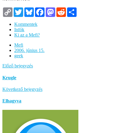
Copy
Twitter
Bluesky
Facebook
Mastodon
Reddit
Megosztás
Link
Kommentek
Infók
Ki az a Mefi?
Mefi
2006. június 15.
geek
Előző bejegyzés
Krugle
Következő bejegyzés
Elhagyva