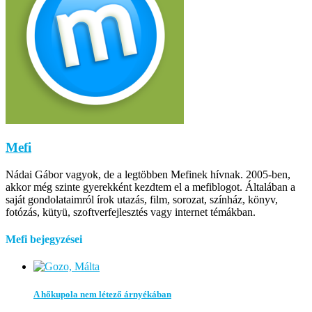
Mefi
Nádai Gábor vagyok, de a legtöbben Mefinek hívnak. 2005-ben,
akkor még szinte gyerekként kezdtem el a mefiblogot. Általában a
saját gondolataimról írok utazás, film, sorozat, színház, könyv,
fotózás, kütyü, szoftverfejlesztés vagy internet témákban.
Mefi bejegyzései
A hőkupola nem létező árnyékában