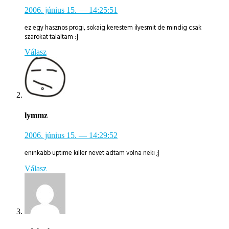
2006. június 15.
— 14:25:51
ez egy hasznos progi, sokaig kerestem ilyesmit de mindig csak
szarokat talaltam :]
Válasz
lymmz
2006. június 15.
— 14:29:52
eninkabb uptime killer nevet adtam volna neki ;]
Válasz