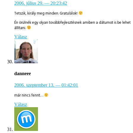
2006. július 29.
— 20:23:42
Tetszik, király meg minden. Gratulálok!
Én örülnék egy olyan továbbfejlesztésnek amiben a dátumot is be lehet
állítani.
Válasz
danneee
2006. szeptember 13.
— 01:42:01
már nincs fennt…
Válasz