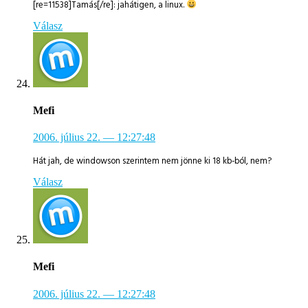
[re=11538]Tamás[/re]: jahátigen, a linux.
Válasz
Mefi
2006. július 22.
— 12:27:48
Hát jah, de windowson szerintem nem jönne ki 18 kb-ból, nem?
Válasz
Mefi
2006. július 22.
— 12:27:48