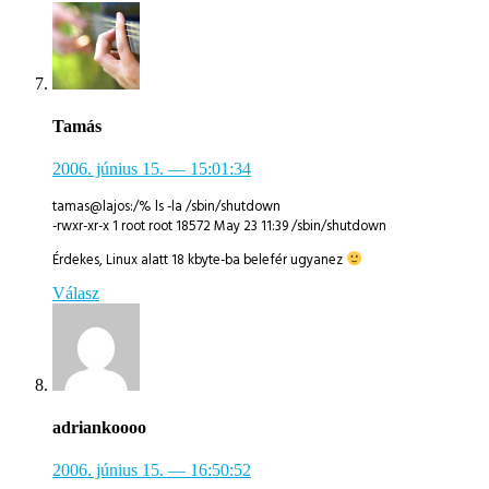
Tamás
2006. június 15.
— 15:01:34
tamas@lajos:/% ls -la /sbin/shutdown
-rwxr-xr-x 1 root root 18572 May 23 11:39 /sbin/shutdown
Érdekes, Linux alatt 18 kbyte-ba belefér ugyanez
Válasz
adriankoooo
2006. június 15.
— 16:50:52