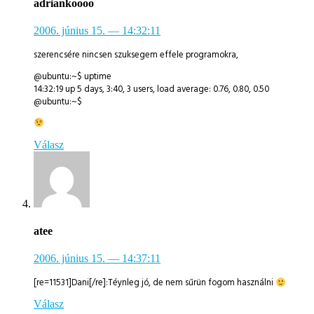
adriankoooo
2006. június 15.
— 14:32:11
szerencsére nincsen szuksegem effele programokra,
@ubuntu:~$ uptime
14:32:19 up 5 days, 3:40, 3 users, load average: 0.76, 0.80, 0.50
@ubuntu:~$
Válasz
atee
2006. június 15.
— 14:37:11
[re=11531]Dani[/re]:Téynleg jó, de nem sűrün fogom használni
Válasz