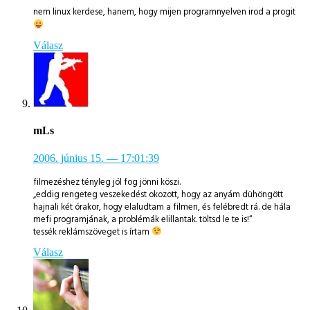
nem linux kerdese, hanem, hogy mijen programnyelven irod a progit
Válasz
mLs
2006. június 15.
— 17:01:39
filmezéshez tényleg jól fog jönni köszi.
„eddig rengeteg veszekedést okozott, hogy az anyám dühöngött
hajnali két órakor, hogy elaludtam a filmen, és felébredt rá. de hála
mefi programjának, a problémák elillantak. töltsd le te is!“
tessék reklámszöveget is írtam
Válasz