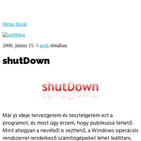
bűzlik
a
hal
Menü
Bezár
2006. június 15.
\\
geek
témában
shutDown
Már jó ideje tervezgetem és tesztelgetem ezt a
programot, és most úgy érzem, hogy publikussá tehető.
Mint ahogyan a nevéből is sejthető, a Windows operációs
rendszerrel rendelkező számítógépeket lehet leállítani,