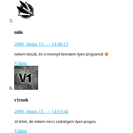
milo
2006. június 15.
— 14:46:15
nekem tetszik, én is mennyit kerestem ilyen programot
Válasz
v1rush
2006. június 15.
— 14:53:44
Jó lehet, de nekem nincs szükségem ilyen progira.
Válasz