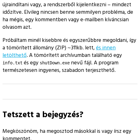
újraindítani vagy, a rendszerből kijelentkezni – mindezt
időzítve. Elvileg nincsen benne semmilyen probléma, de
ha mégis, egy kommentben vagy e-mailben kíváncsian
olvasom azt.
Próbáltam minél kisebbre és egyszerűbbre megoldani, így
a tömörített állomány (ZIP) ~311kb. lett,
és innen
letölthető
. A tömörített archívumban található egy
és egy
nevű fájl. A program
info.txt
shutDown.exe
természetesen ingyenes, szabadon terjeszthető.
Tetszett a bejegyzés?
Megköszönöm, ha megosztod másokkal is vagy írsz egy
kommentet.