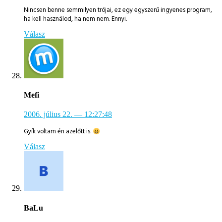
Nincsen benne semmilyen trójai, ez egy egyszerű ingyenes program,
ha kell használod, ha nem nem. Ennyi.
Válasz
Mefi
2006. július 22.
— 12:27:48
Gyík voltam én azelőtt is.
Válasz
BaLu