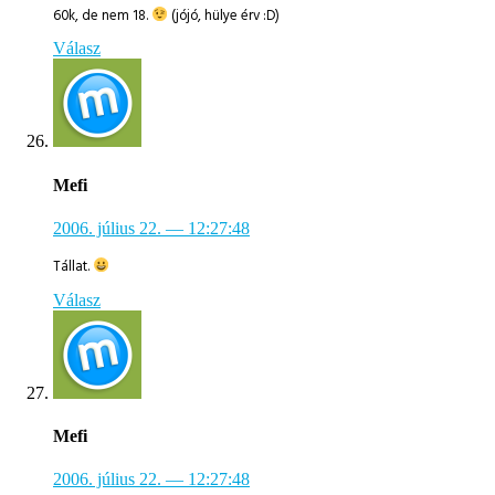
60k, de nem 18.
(jójó, hülye érv :D)
Válasz
Mefi
2006. július 22.
— 12:27:48
Tállat.
Válasz
Mefi
2006. július 22.
— 12:27:48