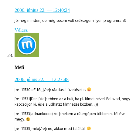
2006. június 22.
— 12:40:24
jó meg minden, de még sosem volt szükségem ilyen programra. :S
Válasz
Mefi
2006. július 22.
— 12:27:48
[re=11530]eF`k3_[/re]: ráadásul fizetősek is
[re=11531]Dani[/re]: ebben az a buli, ha pl. filmet nézel. Belövöd, hogy
kapcsoljon ki, és elaludhatsz filmnézés közben. : ))
[re=11533]adriankoooo[/re]: nekem a rútergépen több mint fél éve
megy.
[re=11535]milo[/re]: no, akkor most találtál!