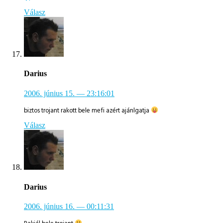
Válasz
Darius
2006. június 15.
— 23:16:01
biztos trojant rakott bele mefi azért ajánlgatja
Válasz
Darius
2006. június 16.
— 00:11:31