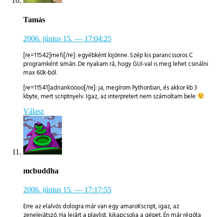
Tamás
2006. június 15.
— 17:04:25
[re=11542]mefi[/re]: egyébként kijönne. Szép kis parancssoros C
programként simán. De nyakam rá, hogy GUI-val is meg lehet csinálni
max 60k-ból.
[re=11541]adriankoooo[/re]: ja, megírom Pythonban, és akkor kb 3
kbyte, mert scriptnyelv. Igaz, az interpretert nem számoltam bele
Válasz
mcbuddha
2006. június 15.
— 17:17:55
Erre az elalvós dologra már van egy amaroKscript, igaz, az
zenelejátszó. Ha lejárt a playlist, kikapcsolja a gépet. Én már régóta