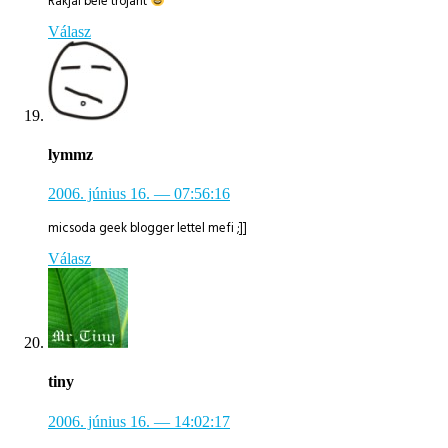
Rakjál bele trojant
Válasz
lymmz
2006. június 16.
— 07:56:16
micsoda geek blogger lettel mefi ;]]
Válasz
tiny
2006. június 16.
— 14:02:17