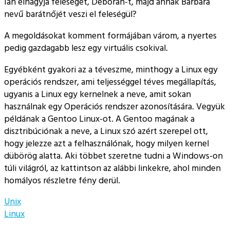
Ian elhagyja feleségét, Deborah-t, majd annak Barbara
nevű barátnőjét veszi el feleségül?
A megoldásokat komment formájában várom, a nyertes
pedig gazdagabb lesz egy virtuális csokival.
Egyébként gyakori az a téveszme, minthogy a Linux egy
operációs rendszer, ami teljességgel téves megállapítás,
ugyanis a Linux egy kernelnek a neve, amit sokan
használnak egy Operációs rendszer azonosítására. Vegyük
példának a Gentoo Linux-ot. A Gentoo magának a
disztribúciónak a neve, a Linux szó azért szerepel ott,
hogy jelezze azt a felhasználónak, hogy milyen kernel
dübörög alatta. Aki többet szeretne tudni a Windows-on
túli világról, az kattintson az alábbi linkekre, ahol minden
homályos részletre fény derül.
Unix
Linux