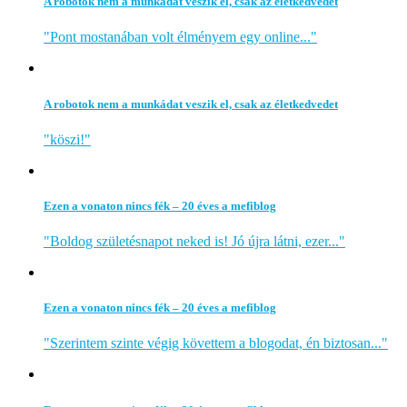
A robotok nem a munkádat veszik el, csak az életkedvedet
"Pont mostanában volt élményem egy online..."
A robotok nem a munkádat veszik el, csak az életkedvedet
"köszi!"
Ezen a vonaton nincs fék – 20 éves a mefiblog
"Boldog születésnapot neked is! Jó újra látni, ezer..."
Ezen a vonaton nincs fék – 20 éves a mefiblog
"Szerintem szinte végig követtem a blogodat, én biztosan..."