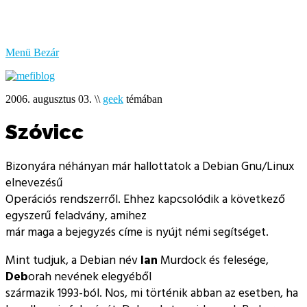
bűzlik
a
hal
Menü
Bezár
2006. augusztus 03.
\\
geek
témában
Szóvicc
Bizonyára néhányan már hallottatok a Debian Gnu/Linux
elnevezésű
Operációs rendszerről. Ehhez kapcsolódik a következő
egyszerű feladvány, amihez
már maga a bejegyzés címe is nyújt némi segítséget.
Mint tudjuk, a Debian név
Ian
Murdock és felesége,
Deb
orah nevének elegyéből
származik 1993-ból. Nos, mi történik abban az esetben, ha