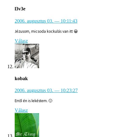
l3v3e
2006. augusztus 03.
— 10:11:43
Jézusom, micsoda kockulás van itt 😀
Válasz
kobak
2006. augusztus 03.
— 10:23:27
Erről én is lekéstem. 🙂
Válasz