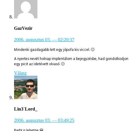
GazVezir
2006. augusztus 03.
— 02:20:37
Mindenki gazdagabb lett egy jópofa kis viccel. 🙂
A nyertes nevét holnap implentálom a bejegyzésbe, had gondolkodjon
egy picit az idetévett olvasó. 🙂
Válasz
Lin3`Lord_
2006. augusztus 03.
— 03:49:25
BarbI is lehetne 😀