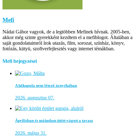
Mefi
Nádai Gábor vagyok, de a legtöbben Mefinek hívnak. 2005-ben,
akkor még szinte gyerekként kezdtem el a mefiblogot. Általában a
saját gondolataimról írok utazás, film, sorozat, színház, könyv,
fotózás, kütyü, szoftverfejlesztés vagy internet témákban.
Mefi bejegyzései
A hőkupola nem létező árnyékában
2026. augusztus 07.
Áprilisban és májusban ütött-vágott a tavasz
2026. május 31.