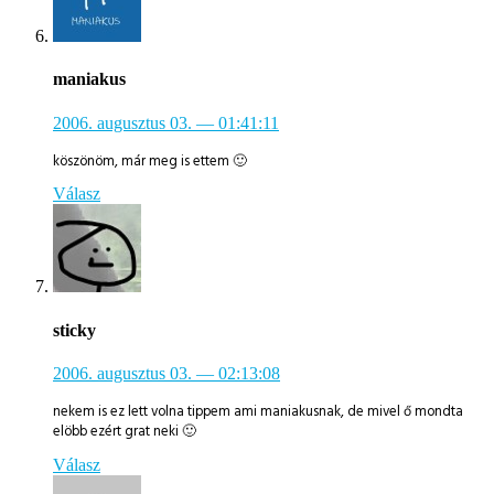
maniakus
2006. augusztus 03.
— 01:41:11
köszönöm, már meg is ettem 🙂
Válasz
sticky
2006. augusztus 03.
— 02:13:08
nekem is ez lett volna tippem ami maniakusnak, de mivel ő mondta
elöbb ezért grat neki 🙂
Válasz