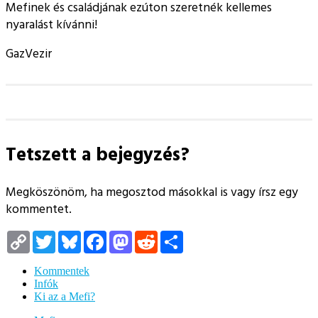
Mefinek és családjának ezúton szeretnék kellemes
nyaralást kívánni!
GazVezir
Tetszett a bejegyzés?
Megköszönöm, ha megosztod másokkal is vagy írsz egy
kommentet.
Copy
Twitter
Bluesky
Facebook
Mastodon
Reddit
Megosztás
Link
Kommentek
Infók
Ki az a Mefi?