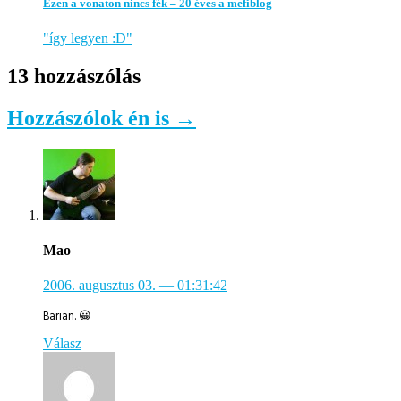
Ezen a vonaton nincs fék – 20 éves a mefiblog
"így legyen :D"
13 hozzászólás
Hozzászólok én is →
Mao
2006. augusztus 03.
— 01:31:42
Barian. 😀
Válasz