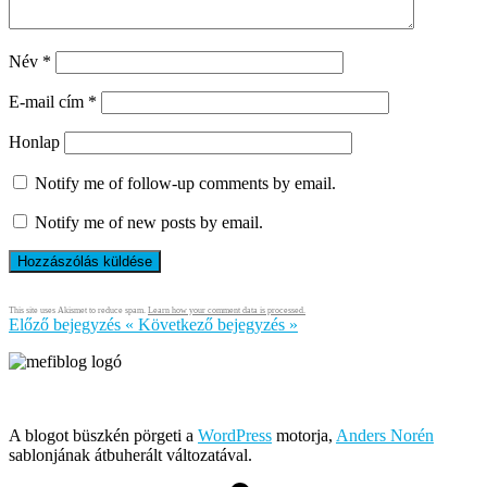
Név
*
E-mail cím
*
Honlap
Notify me of follow-up comments by email.
Notify me of new posts by email.
This site uses Akismet to reduce spam.
Learn how your comment data is processed.
Előző bejegyzés
«
Következő bejegyzés
»
Írja és rendezi Mefi, avagy Nádai Gábor © 2005-2026
A blogot büszkén pörgeti a
WordPress
motorja,
Anders Norén
sablonjának átbuherált változatával.