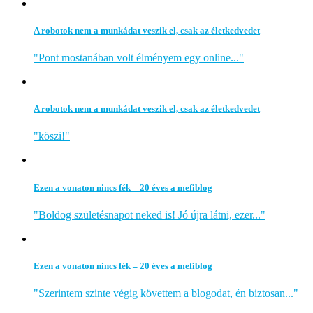
A robotok nem a munkádat veszik el, csak az életkedvedet
"Pont mostanában volt élményem egy online..."
A robotok nem a munkádat veszik el, csak az életkedvedet
"köszi!"
Ezen a vonaton nincs fék – 20 éves a mefiblog
"Boldog születésnapot neked is! Jó újra látni, ezer..."
Ezen a vonaton nincs fék – 20 éves a mefiblog
"Szerintem szinte végig követtem a blogodat, én biztosan..."