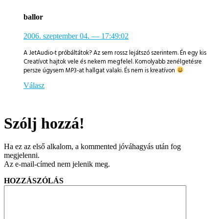
ballor
2006. szeptember 04.
— 17:49:02
A JetAudio-t próbáltátok? Az sem rossz lejátszó szerintem. Én egy kis
Creatívot hajtok vele és nekem megfelel. Komolyabb zenélgetésre
persze úgysem MP3-at hallgat valaki. És nem is kreatívon
Válasz
Szólj hozzá!
Ha ez az első alkalom, a kommented jóváhagyás után fog
megjelenni.
Az e-mail-címed nem jelenik meg.
HOZZÁSZÓLÁS