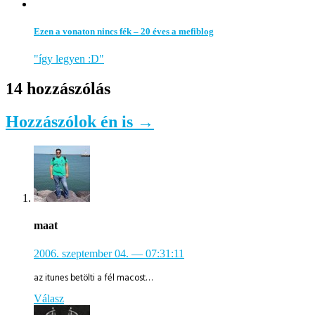
Ezen a vonaton nincs fék – 20 éves a mefiblog
"így legyen :D"
14 hozzászólás
Hozzászólok én is →
maat
2006. szeptember 04.
— 07:31:11
az itunes betölti a fél macost…
Válasz