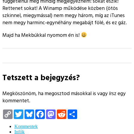
függetlenül még mindig megjegyezném: sokat eszik!
Rettenet sokat! A Winamp működése közben (ötös
szkinnel, miegymással) nem megy három, míg az iTunes
nem megy harminc-egynéhány megabájt fölé, és ez gáz.
Majd ha Mekbúkkal nyomom én is!
Tetszett a bejegyzés?
Megköszönöm, ha megosztod másokkal is vagy írsz egy
kommentet.
Copy
Twitter
Bluesky
Facebook
Mastodon
Reddit
Megosztás
Link
Kommentek
Infók