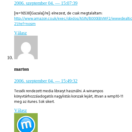
2006. szeptember 04.
— 15:07:39
[re=16538]Gazala[/re]: elnezest, de csak megtalaltam:
http://www.amazon.co.uk/exec/obidos/ASIN/B000EBVMF2/wwwdealtic
21/ref=nosim
Válasz
marton
2006. szeptember 04.
— 15:49:32
Tessék rendezett media libraryt használni. A winampos
könyvtárhozzáadogatós nagylistás korszak lejárt, ittvan a wmp10-11
meg az itunes. Sok sikert.
Válasz