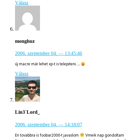
Válasz
monghuz
2006. szeptember 04.
— 13:45:46
új macre már lehet xp-t is telepiteni….
Válasz
Lin3`Lord_
2006. szeptember 04.
— 14:18:07
En tovabbra is foobar2000-t javaslom
Vmeik nap gondoltam