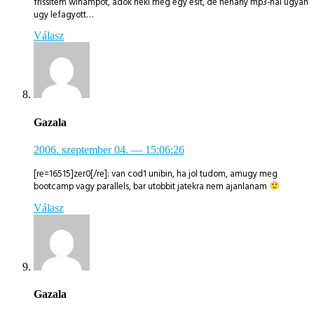
frissitem winampot, adok neki meg egy esit, de nehany mp3-nal ugyan
ugy lefagyott…
Válasz
Gazala
2006. szeptember 04.
— 15:06:26
[re=16515]zer0[/re]: van cod1 unibin, ha jol tudom, amugy meg
bootcamp vagy parallels, bar utobbit jatekra nem ajanlanam
Válasz
Gazala