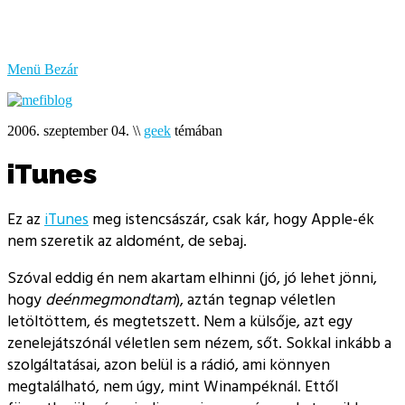
bűzlik
a
hal
Menü
Bezár
2006. szeptember 04.
\\
geek
témában
iTunes
Ez az
iTunes
meg istencsászár, csak kár, hogy Apple-ék
nem szeretik az aldomént, de sebaj.
Szóval eddig én nem akartam elhinni (jó, jó lehet jönni,
hogy
deénmegmondtam
), aztán tegnap véletlen
letöltöttem, és megtetszett. Nem a külsője, azt egy
zenelejátszónál véletlen sem nézem, sőt. Sokkal inkább a
szolgáltatásai, azon belül is a rádió, ami könnyen
megtalálható, nem úgy, mint Winampéknál. Ettől