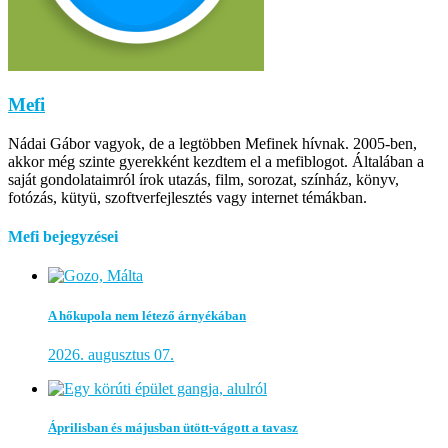
Mefi
Nádai Gábor vagyok, de a legtöbben Mefinek hívnak. 2005-ben,
akkor még szinte gyerekként kezdtem el a mefiblogot. Általában a
saját gondolataimról írok utazás, film, sorozat, színház, könyv,
fotózás, kütyü, szoftverfejlesztés vagy internet témákban.
Mefi bejegyzései
A hőkupola nem létező árnyékában
2026. augusztus 07.
Áprilisban és májusban ütött-vágott a tavasz