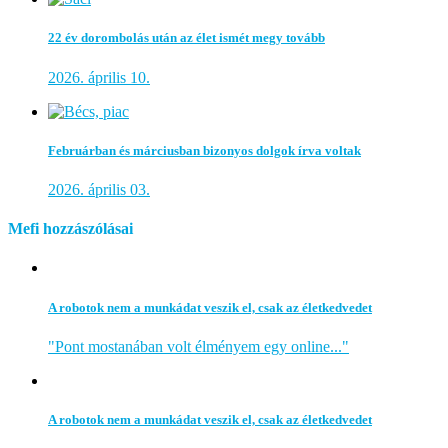
22 év dorombolás után az élet ismét megy tovább
2026. április 10.
Februárban és márciusban bizonyos dolgok írva voltak
2026. április 03.
Mefi hozzászólásai
A robotok nem a munkádat veszik el, csak az életkedvedet
"Pont mostanában volt élményem egy online..."
A robotok nem a munkádat veszik el, csak az életkedvedet