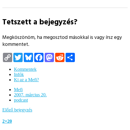
Tetszett a bejegyzés?
Megköszönöm, ha megosztod másokkal is vagy írsz egy
kommentet.
Copy
Twitter
Bluesky
Facebook
Mastodon
Reddit
Megosztás
Link
Kommentek
Infók
Ki az a Mefi?
Mefi
2007. március 20.
podcast
Előző bejegyzés
2×20