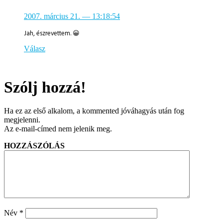
2007. március 21.
— 13:18:54
Jah, észrevettem. 😀
Válasz
Szólj hozzá!
Ha ez az első alkalom, a kommented jóváhagyás után fog
megjelenni.
Az e-mail-címed nem jelenik meg.
HOZZÁSZÓLÁS
Név
*