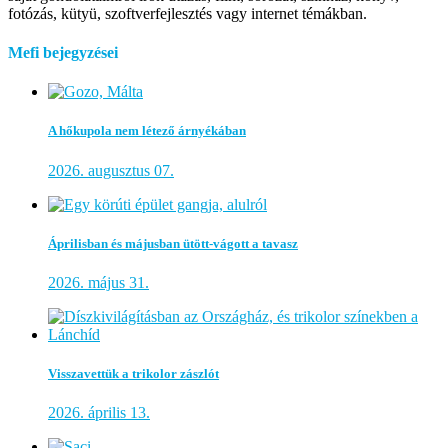
fotózás, kütyü, szoftverfejlesztés vagy internet témákban.
Mefi bejegyzései
A hőkupola nem létező árnyékában
2026. augusztus 07.
Áprilisban és májusban ütött-vágott a tavasz
2026. május 31.
Visszavettük a trikolor zászlót
2026. április 13.