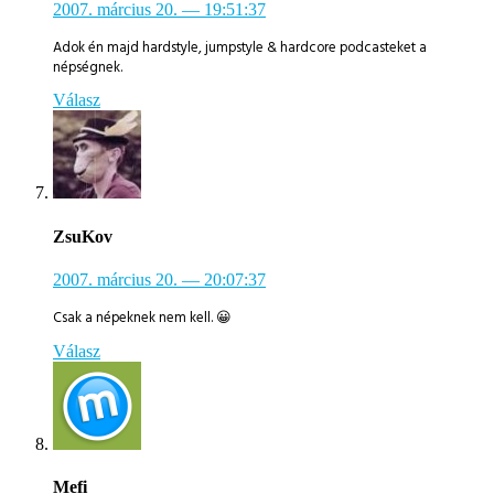
2007. március 20.
— 19:51:37
Adok én majd hardstyle, jumpstyle & hardcore podcasteket a
népségnek.
Válasz
ZsuKov
2007. március 20.
— 20:07:37
Csak a népeknek nem kell. 😀
Válasz
Mefi