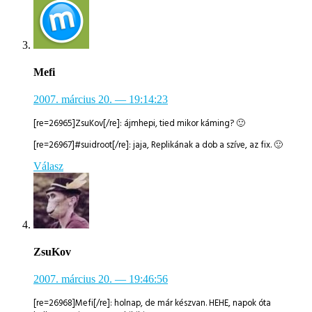
Mefi
2007. március 20.
— 19:14:23
[re=26965]ZsuKov[/re]: ájmhepi, tied mikor káming? 🙂
[re=26967]#suidroot[/re]: jaja, Replikának a dob a szíve, az fix. 🙂
Válasz
ZsuKov
2007. március 20.
— 19:46:56
[re=26968]Mefi[/re]: holnap, de már készvan. HEHE, napok óta