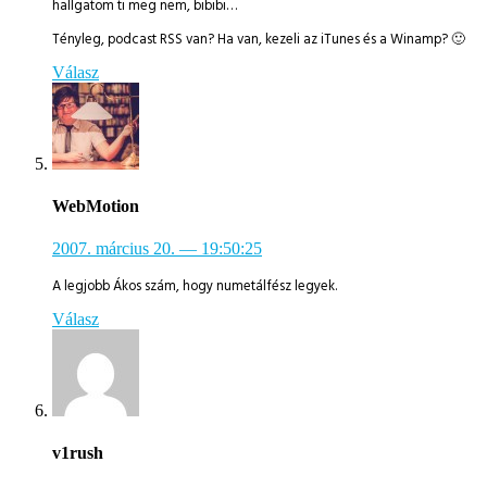
hallgatom ti meg nem, bibibi…
Tényleg, podcast RSS van? Ha van, kezeli az iTunes és a Winamp? 🙂
Válasz
WebMotion
2007. március 20.
— 19:50:25
A legjobb Ákos szám, hogy numetálfész legyek.
Válasz
v1rush