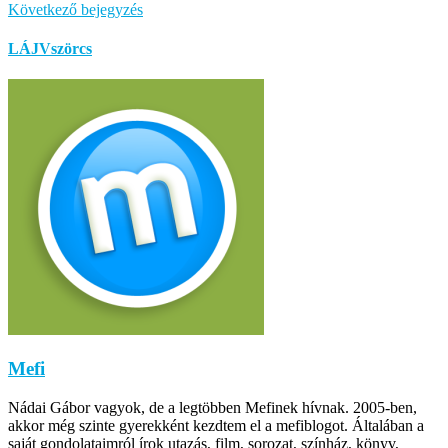
Következő bejegyzés
LÁJVszörcs
Mefi
Nádai Gábor vagyok, de a legtöbben Mefinek hívnak. 2005-ben,
akkor még szinte gyerekként kezdtem el a mefiblogot. Általában a
saját gondolataimról írok utazás, film, sorozat, színház, könyv,