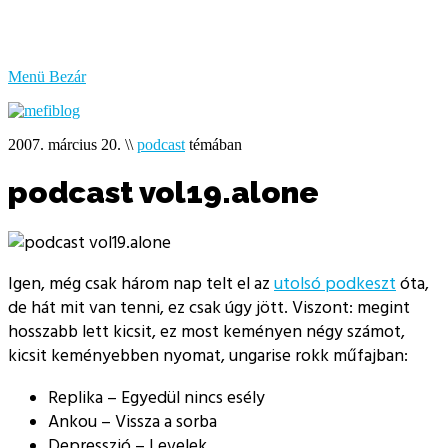
bűzlik
a
hal
Menü
Bezár
2007. március 20.
\\
podcast
témában
podcast vol19.alone
Igen, még csak három nap telt el az
utolsó podkeszt
óta,
de hát mit van tenni, ez csak úgy jött. Viszont: megint
hosszabb lett kicsit, ez most keményen négy számot,
kicsit keményebben nyomat, ungarise rokk műfajban:
Replika – Egyedül nincs esély
Ankou – Vissza a sorba
Depresszió – Levelek