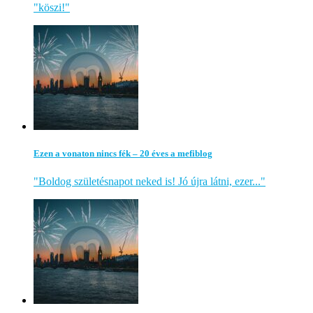
"köszi!"
Ezen a vonaton nincs fék – 20 éves a mefiblog
"Boldog születésnapot neked is! Jó újra látni, ezer..."