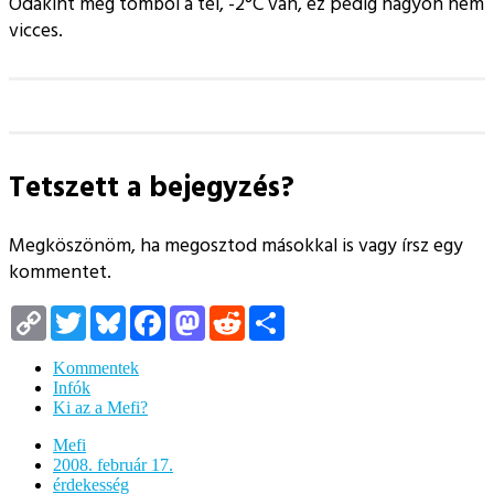
Odakint meg tombol a tél, -2°C van, ez pedig nagyon nem
vicces.
Tetszett a bejegyzés?
Megköszönöm, ha megosztod másokkal is vagy írsz egy
kommentet.
Copy
Twitter
Bluesky
Facebook
Mastodon
Reddit
Megosztás
Link
Kommentek
Infók
Ki az a Mefi?
Mefi
2008. február 17.
érdekesség