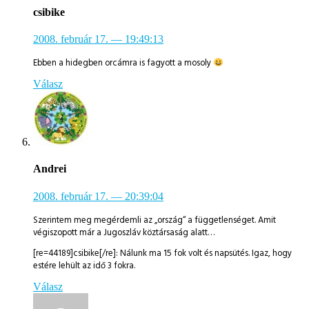
csibike
2008. február 17.
— 19:49:13
Ebben a hidegben orcámra is fagyott a mosoly
Válasz
Andrei
2008. február 17.
— 20:39:04
Szerintem meg megérdemli az „ország“ a függetlenséget. Amit
végiszopott már a Jugoszláv köztársaság alatt…
[re=44189]csibike[/re]: Nálunk ma 15 fok volt és napsütés. Igaz, hogy
estére lehült az idő 3 fokra.
Válasz