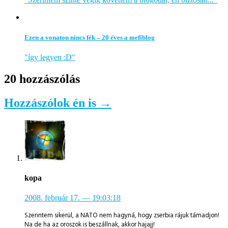
Ezen a vonaton nincs fék – 20 éves a mefiblog
"így legyen :D"
20 hozzászólás
Hozzászólok én is →
kopa
2008. február 17.
— 19:03:18
Szerintem sikerül, a NATO nem hagyná, hogy zserbia rájuk támadjon!
Na de ha az oroszok is beszállnak, akkor hajajj!