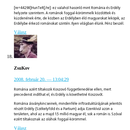
[re=44298]HunTeR[/re]: ez valahol hasonló mint Románia és Erdély
helyzete szerintem. A románok foggal-körömmelk közdöttek és
küzdenének érte, de közben az Erdélyben élő magyarokat leköpik, az
Erdélybe érkező románokat szintén. Ilyen világban élünk. Pénz beszél.
Válasz
ZsuKov
2008. február 20.
— 13:04:29
Románia azért tiltakozik Koszovó függetlenedése ellen, mert
precedenst indíthat el, és Erdély is követhetné Koszovót.
Románia ásványkincseinek, mindenféle inftrastuktúrájának jelentős
részét Erdély (Székelyföld és a Partium) adja. Ezenkívül azon a
területen, ahol az a majd 1.5 millió magyar él, sok a román is. Szóval
ezért tiltakoznak az oláhok foggal-körömmel.
Válasz