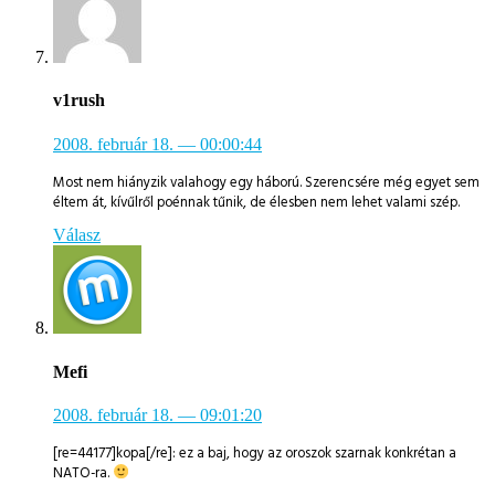
v1rush
2008. február 18.
— 00:00:44
Most nem hiányzik valahogy egy háború. Szerencsére még egyet sem
éltem át, kívűlről poénnak tűnik, de élesben nem lehet valami szép.
Válasz
Mefi
2008. február 18.
— 09:01:20
[re=44177]kopa[/re]: ez a baj, hogy az oroszok szarnak konkrétan a
NATO-ra.