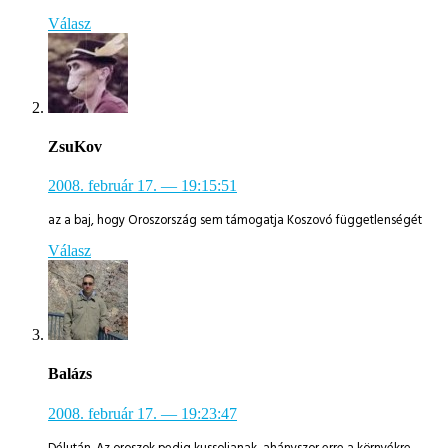
Válasz
ZsuKov
2008. február 17.
— 19:15:51
az a baj, hogy Oroszország sem támogatja Koszovó függetlenségét
Válasz
Balázs
2008. február 17.
— 19:23:47
Délután. Az oroszok pedig kussoljanak, ahányszor erre a környékre