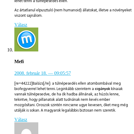
lehet tenni a túlnépesedés ellen.
Az ártatlanul elpusztuló (nem humanoid) állatokat, illetve a növényeket
viszont sajnálom.
Válasz
Mefi
2008. február 18.
— 09:05:57
[re=44222]Balázs[/re]: a túlnépesedés ellen atombombával meg
biofegyverrel lehet tenni. Leginkább szerintem a
cigányok
kínaiak
vannak túlnépesedve, de ha ők hadba állnának, az húzós lenne,
tekintve, hogy pillanatok alatt tudnának nem kevés ember
mozgósítani. Oroszok szintén nincsene ugye kevesen, őket meg még
utálják is sokan. A magyarok legalábbis biztosan nem szeretik.
Válasz