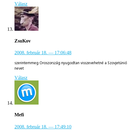
Válasz
ZsuKov
2008. február 18.
— 17:06:48
szerintemmeg Oroszország nyugodtan visszevehetné a Szovjetúnió
nevet
Válasz
Mefi
2008. február 18.
— 17:49:10