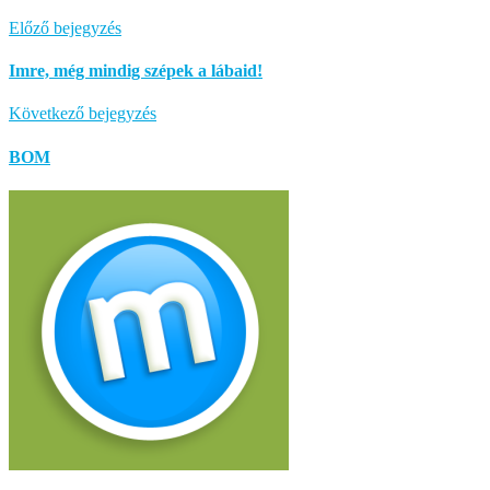
Előző bejegyzés
Imre, még mindig szépek a lábaid!
Következő bejegyzés
BOM