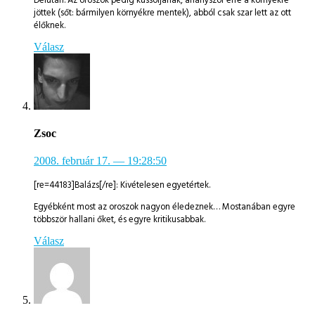
jöttek (sőt: bármilyen környékre mentek), abból csak szar lett az ott
élőknek.
Válasz
Zsoc
2008. február 17.
— 19:28:50
[re=44183]Balázs[/re]: Kivételesen egyetértek.
Egyébként most az oroszok nagyon éledeznek… Mostanában egyre
többször hallani őket, és egyre kritikusabbak.
Válasz