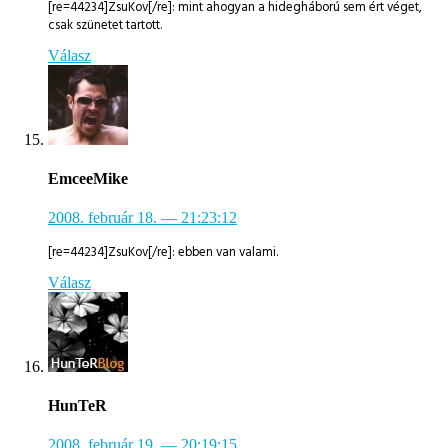
[re=44234]ZsuKov[/re]: mint ahogyan a hidegháború sem ért véget,
csak szünetet tartott.
Válasz
EmceeMike
2008. február 18.
— 21:23:12
[re=44234]ZsuKov[/re]: ebben van valami.
Válasz
HunTeR
2008. február 19.
— 20:19:15