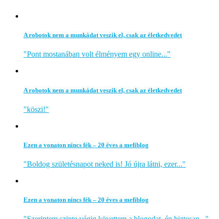
A robotok nem a munkádat veszik el, csak az életkedvedet
"Pont mostanában volt élményem egy online..."
A robotok nem a munkádat veszik el, csak az életkedvedet
"köszi!"
Ezen a vonaton nincs fék – 20 éves a mefiblog
"Boldog születésnapot neked is! Jó újra látni, ezer..."
Ezen a vonaton nincs fék – 20 éves a mefiblog
"Szerintem szinte végig követtem a blogodat, én biztosan..."