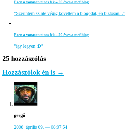
Ezen a vonaton nincs fék – 20 éves a mefiblog
"Szerintem szinte végig követtem a blogodat, én biztosan..."
Ezen a vonaton nincs fék – 20 éves a mefiblog
"így legyen :D"
25 hozzászólás
Hozzászólok én is →
gergő
2008. április 09.
— 08:07:54