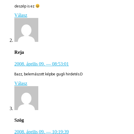
deszép is ez
Válasz
Reja
2008. április 09.
— 08:53:01
Bazz, belemászott képbe gugli hirdetés:D
Válasz
Szög
2008. április 09.
— 10:19:39