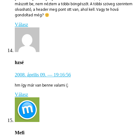
mászott be, nem néztem a többi böngészőt. A többi szöveg szerintem
olvasható, a header meg pont ott van, ahol kell. Vagy te hová
gondoltad még?
Válasz
hzsé
2008. április 09.
— 19:16:56
hm így már van benne valami (;
Válasz
Mefi