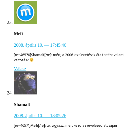
Mefi
2008. április 10.
— 17:45:46
[re=46570]Shamalt[/re]: mért, a 2006-os tüntetések óta történt valami
változás?
Válasz
Shamalt
2008. április 10.
— 18:05:26
[re=46571]Mefi[/re]: te, vigyazz, mert kezd az ervelesed atcsapni