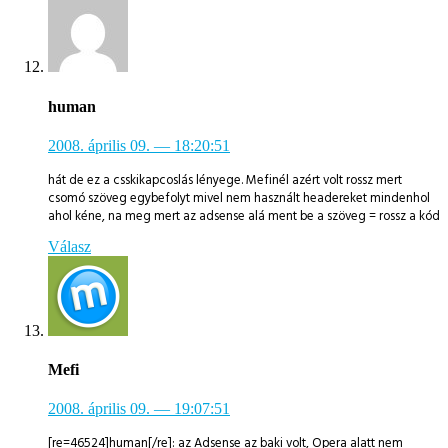
human
2008. április 09.
— 18:20:51
hát de ez a csskikapcoslás lényege. Mefinél azért volt rossz mert
csomó szöveg egybefolyt mivel nem használt headereket mindenhol
ahol kéne, na meg mert az adsense alá ment be a szöveg = rossz a kód
Válasz
Mefi
2008. április 09.
— 19:07:51
[re=46524]human[/re]: az Adsense az baki volt, Opera alatt nem