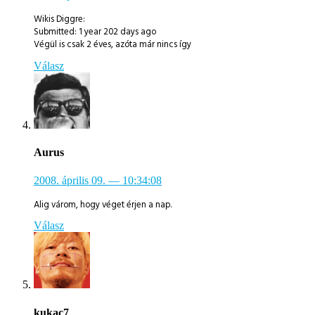
Wikis Diggre:
Submitted: 1 year 202 days ago
Végül is csak 2 éves, azóta már nincs így
Válasz
Aurus
2008. április 09.
— 10:34:08
Alig várom, hogy véget érjen a nap.
Válasz
kukac7