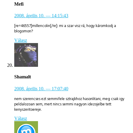
Mefi
2008. április 10.
— 14:15:43
[re=46557]millencolin[/re]: mi a szar visz rá, hogy káromkodj a
blogomon?
Válasz
Shamalt
2008. április 10.
— 17:07:40
nem szerencses ezt semmifele sztrajkhoz hasonlitani, meg csak igy
peldalozoan sem, mert nincs semmi nagyon idezojelbe tett
kenyszeritoereje.
Válasz