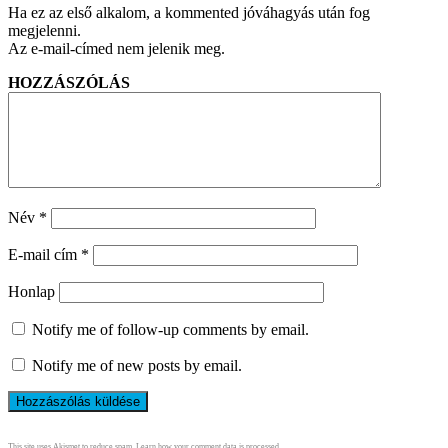
Ha ez az első alkalom, a kommented jóváhagyás után fog
megjelenni.
Az e-mail-címed nem jelenik meg.
HOZZÁSZÓLÁS
Név
*
E-mail cím
*
Honlap
Notify me of follow-up comments by email.
Notify me of new posts by email.
This site uses Akismet to reduce spam.
Learn how your comment data is processed.