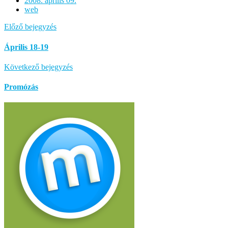
2008. április 09.
web
Előző bejegyzés
Április 18-19
Következő bejegyzés
Promózás