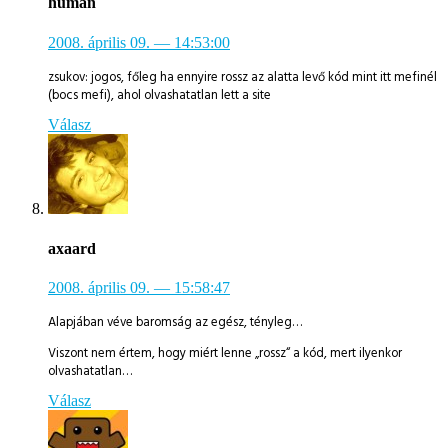
human
2008. április 09.
— 14:53:00
zsukov: jogos, főleg ha ennyire rossz az alatta levő kód mint itt mefinél
(bocs mefi), ahol olvashatatlan lett a site
Válasz
axaard
2008. április 09.
— 15:58:47
Alapjában véve baromság az egész, tényleg…
Viszont nem értem, hogy miért lenne „rossz“ a kód, mert ilyenkor
olvashatatlan…
Válasz