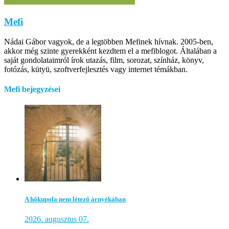
Mefi
Nádai Gábor vagyok, de a legtöbben Mefinek hívnak. 2005-ben,
akkor még szinte gyerekként kezdtem el a mefiblogot. Általában a
saját gondolataimról írok utazás, film, sorozat, színház, könyv,
fotózás, kütyü, szoftverfejlesztés vagy internet témákban.
Mefi bejegyzései
A hőkupola nem létező árnyékában
2026. augusztus 07.