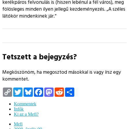
kerékpáros felvonulás is (hiszen lebénul a fél város), meg
fölösleges minden ilyen jellegű kezdeményezés.
A széles
látókör mindenkinek jár.
Tetszett a bejegyzés?
Megköszönöm, ha megosztod másokkal is vagy írsz egy
kommentet.
Copy
Twitter
Bluesky
Facebook
Mastodon
Reddit
Megosztás
Link
Kommentek
Infók
Ki az a Mefi?
Mefi