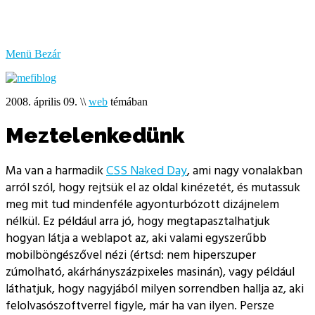
bűzlik
a
hal
Menü
Bezár
2008. április 09.
\\
web
témában
Meztelenkedünk
Ma van a harmadik
CSS Naked Day
, ami nagy vonalakban
arról szól, hogy rejtsük el az oldal kinézetét, és mutassuk
meg mit tud mindenféle agyonturbózott dizájnelem
nélkül. Ez például arra jó, hogy megtapasztalhatjuk
hogyan látja a weblapot az, aki valami egyszerűbb
mobilböngészővel nézi (értsd: nem hiperszuper
zúmolható, akárhányszázpixeles masinán), vagy például
láthatjuk, hogy nagyjából milyen sorrendben hallja az, aki
felolvasószoftverrel figyle, már ha van ilyen. Persze