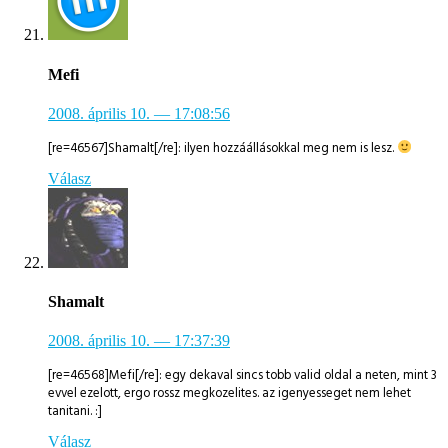
Mefi
2008. április 10.
— 17:08:56
[re=46567]Shamalt[/re]: ilyen hozzáállásokkal meg nem is lesz.
Válasz
Shamalt
2008. április 10.
— 17:37:39
[re=46568]Mefi[/re]: egy dekaval sincs tobb valid oldal a neten, mint 3
evvel ezelott, ergo rossz megkozelites. az igenyesseget nem lehet
tanitani. :]
Válasz