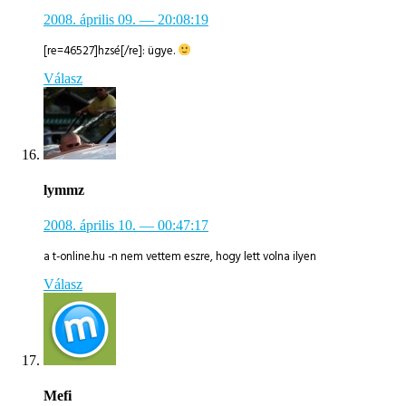
2008. április 09.
— 20:08:19
[re=46527]hzsé[/re]: ügye.
Válasz
lymmz
2008. április 10.
— 00:47:17
a t-online.hu -n nem vettem eszre, hogy lett volna ilyen
Válasz
Mefi