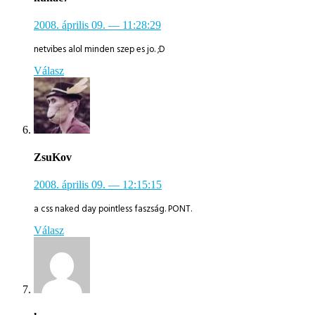
2008. április 09.
— 11:28:29
netvibes alol minden szep es jo. ;D
Válasz
ZsuKov
2008. április 09.
— 12:15:15
a css naked day pointless faszság. PONT.
Válasz