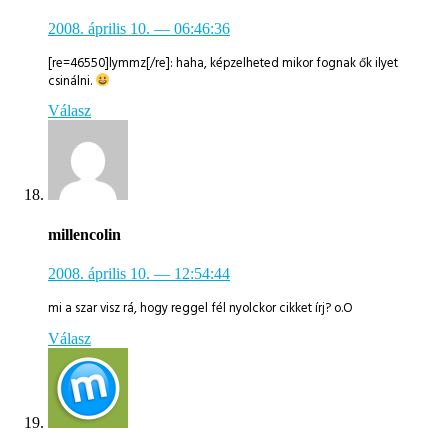
2008. április 10.
— 06:46:36
[re=46550]lymmz[/re]: haha, képzelheted mikor fognak ők ilyet
csinálni.
Válasz
millencolin
2008. április 10.
— 12:54:44
mi a szar visz rá, hogy reggel fél nyolckor cikket írj? o.O
Válasz