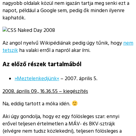
nagyobb oldalak közül nem igazán tartja meg senki ezt a
napot, például a Google sem, pedig ők minden ilyenre
kaphatók.
Az angol nyelvű Wikipédiának pedig úgy tűnik, hogy
nem
tetszik
ha valaki erről a napról akar írni.
Az előző részek tartalmából
»Meztelenkedjünk«
– 2007. április 5.
2008. április 09., 16.36.55 – kiegészítés
Na, eddig tartott a móka idén.
Aki úgy gondolja, hogy ez egy fölösleges szar: ennyi
erővel teljesen értelmetlen a MÁV- és BKV-sztrájk
(elvégre nem tudsz közlekedni), teljesen fölösleges a