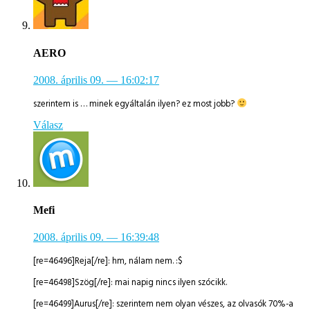
AERO
2008. április 09.
— 16:02:17
szerintem is … minek egyáltalán ilyen? ez most jobb?
Válasz
Mefi
2008. április 09.
— 16:39:48
[re=46496]Reja[/re]: hm, nálam nem. :$
[re=46498]Szög[/re]: mai napig nincs ilyen szócikk.
[re=46499]Aurus[/re]: szerintem nem olyan vészes, az olvasók 70%-a