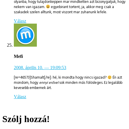
olyanba, hogy tulajdonkeppen mar mindketten azt bizonygatjuk, hogy
nekem van igazam.
egyebirant tortent, ja, akkor meg csak a
szakadek szelen alltunk, most viszont mar zuhanunk lefele.
Válasz
Mefi
2008. április 10.
— 19:09:53
[re=46573]Shamalt[/re]: hé, ki mondta hogy nincs igazad?
Én azt
mondom, hogy
ennyi erővel
sok minden más fölösleges. Ez legalább
kevesebb embernek árt.
Válasz
Szólj hozzá!