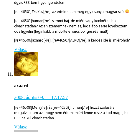
úgyis RSS-ben figyel gondolom.
[re=46501]ZsuKov[/re]: az értelmetlen meg egy csúnya magyar szó.
[re=46503]human[/re]: semmi baj, de miért vagy konkrétan hol
olvashatatlan? Az én szememnek nem az, legalábbis erre igyekeztem
odafigyelni (leginkább a mobiltelefonos böngészés miatt).
[re=46506]axaard[/re], [re=46507]AERO[/re]: a kérdés ide is: miért-hol?
Válasz
axaard
2008. április 09.
— 17:17:57
[re=46508]Mefi[/re]: És [re=46503]human[/re] hozzászólására
reagálva írtam azt, hogy nem értem: miért lenne rossz a kód maga, ha
CSS nélkül olvashatatlan…
Válasz