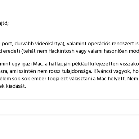
jtó;
port, durvább videókártya), valamint operációs rendszert is 
d eredeti (tehát nem Hackintosh vagy valami hasonlóan módosí
mint egy igazi Mac, a hátlapján például kifejezetten visszakö
a vasra, ami szintén nem rossz tulajdonsága. Kíváncsi vagyok,
em sok-sok ember fogja ezt választani a Mac helyett. Nem be
ek kiadását.