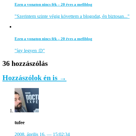
Ezen a vonaton nincs fék – 20 éves a mefiblog
"Szerintem szinte végig követtem a blogodat, én biztosan..."
Ezen a vonaton nincs fék – 20 éves a mefiblog
"így legyen :D"
36 hozzászólás
Hozzászólok én is →
tufee
2008. április 16.
— 15:02:34