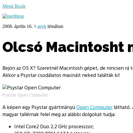
bűzlik
Menü
Bezár
a
hal
2008. április 16.
\\
geek
témában
Olcsó Macintosht 
Bejön az OS X? Szeretnél Macintosh gépet, de nincsen rá t
Akkor a Psystar csodálatos masináit neked találták ki!
Psystar Open Computer
A képen egy Psystar gyártmányú
Open Computer
látható. 
magyar tallérnak felel meg az alábbi dolgokat tudja:
Intel Core2 Duo 2.2 GHz processzor;