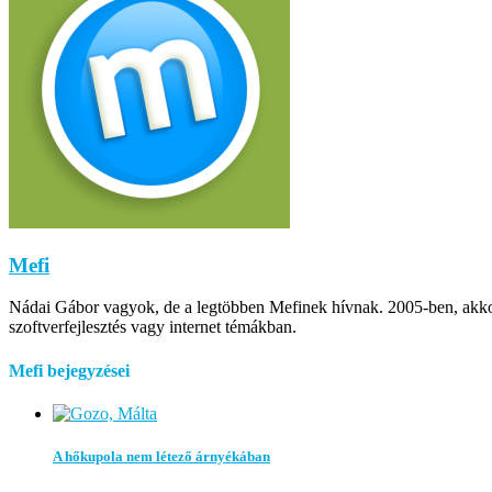
Mefi
Nádai Gábor vagyok, de a legtöbben Mefinek hívnak. 2005-ben, akkor m
szoftverfejlesztés vagy internet témákban.
Mefi bejegyzései
A hőkupola nem létező árnyékában