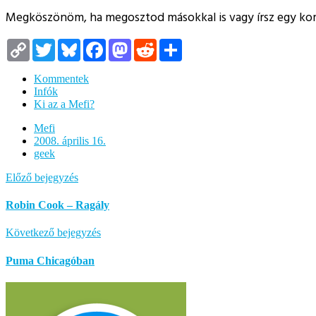
Megköszönöm, ha megosztod másokkal is vagy írsz egy k
Copy
Twitter
Bluesky
Facebook
Mastodon
Reddit
Megosztás
Link
Kommentek
Infók
Ki az a Mefi?
Mefi
2008. április 16.
geek
Előző bejegyzés
Robin Cook – Ragály
Következő bejegyzés
Puma Chicagóban