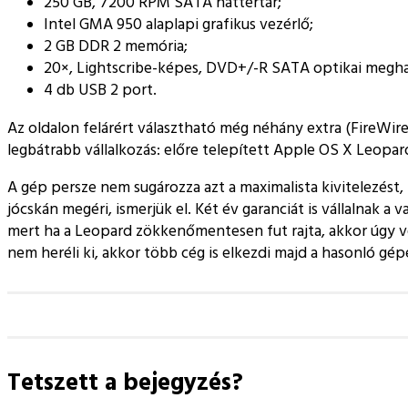
250 GB, 7200 RPM SATA háttértár;
Intel GMA 950 alaplapi grafikus vezérlő;
2 GB DDR 2 memória;
20×, Lightscribe-képes, DVD+/-R SATA optikai megha
4 db USB 2 port.
Az oldalon felárért választható még néhány extra (FireWire 
legbátrabb vállalkozás: előre telepített Apple OS X Leopar
A gép persze nem sugározza azt a maximalista kivitelezést, 
jócskán megéri, ismerjük el. Két év garanciát is vállalnak 
mert ha a Leopard zökkenőmentesen fut rajta, akkor úgy vél
nem heréli ki, akkor több cég is elkezdi majd a hasonló gép
Tetszett a bejegyzés?