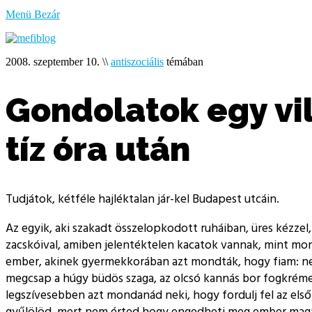
bűzlik
Menü
Bezár
a
hal
2008. szeptember 10.
\\
antiszociális
témában
Gondolatok egy vi
tíz óra után
Tudjátok, kétféle hajléktalan jár-kel Budapest utcáin.
Az egyik, aki szakadt összelopkodott ruháiban, üres kézze
zacskóival, amiben jelentéktelen kacatok vannak, mint mon
ember, akinek gyermekkorában azt mondták, hogy fiam: nem
megcsap a húgy büdös szaga, az olcsó kannás bor fogkrémet
legszívesebben azt mondanád neki, hogy fordulj fel az első
gyűlölöd, mert nem érted hogy engedheti meg ember magán