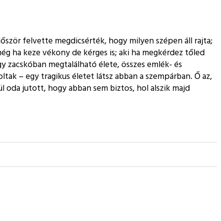
először felvette megdicsérték, hogy milyen szépen áll rajta;
 még ha keze vékony de kérges is; aki ha megkérdez tőled
egy zacskóban megtalálható élete, összes emlék- és
oltak – egy tragikus életet látsz abban a szempárban. Ő az,
ül oda jutott, hogy abban sem biztos, hol alszik majd