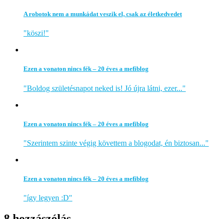
A robotok nem a munkádat veszik el, csak az életkedvedet
"köszi!"
Ezen a vonaton nincs fék – 20 éves a mefiblog
"Boldog születésnapot neked is! Jó újra látni, ezer..."
Ezen a vonaton nincs fék – 20 éves a mefiblog
"Szerintem szinte végig követtem a blogodat, én biztosan..."
Ezen a vonaton nincs fék – 20 éves a mefiblog
"így legyen :D"
8 hozzászólás