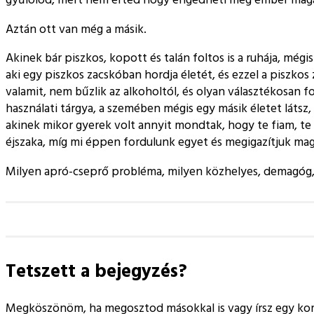
Aztán ott van még a másik.
Akinek bár piszkos, kopott és talán foltos is a ruhája, mégi
aki egy piszkos zacskóban hordja életét, és ezzel a piszkos
valamit, nem bűzlik az alkoholtól, és olyan választékosan 
használati tárgya, a szemében mégis egy másik életet látsz,
akinek mikor gyerek volt annyit mondtak, hogy te fiam, te m
éjszaka, míg mi éppen fordulunk egyet és megigazítjuk ma
Milyen apró-cseprő probléma, milyen közhelyes, demagóg,
Tetszett a bejegyzés?
Megköszönöm, ha megosztod másokkal is vagy írsz egy k