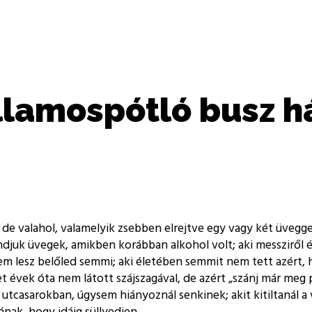
llamospótló busz h
l, de valahol, valamelyik zsebben elrejtve egy vagy két üve
djuk üvegek, amikben korábban alkohol volt; aki messziről é
 lesz belőled semmi; aki életében semmit nem tett azért, h
 évek óta nem látott szájszagával, de azért
szánj már meg p
 utcasarokban, úgysem hiányoznál senkinek; akit kitiltanál a 
ak, hogy idáig süllyedjen.