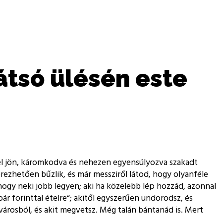
átsó ülésén este
ggel jön, káromkodva és nehezen egyensúlyozva szakadt
rezhetően bűzlik, és már messziről látod, hogy olyanféle
ogy neki jobb legyen; aki ha közelebb lép hozzád, azonnal
ár forinttal ételre
; akitől egyszerűen undorodsz, és
városból, és akit megvetsz. Még talán bántanád is. Mert