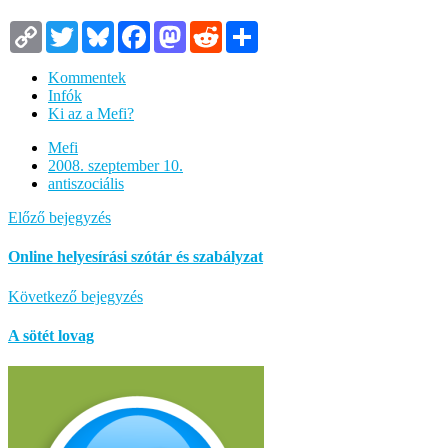
Copy
Twitter
Bluesky
Facebook
Mastodon
Reddit
Megosztás
Link
Kommentek
Infók
Ki az a Mefi?
Mefi
2008. szeptember 10.
antiszociális
Előző bejegyzés
Online helyesírási szótár és szabályzat
Következő bejegyzés
A sötét lovag