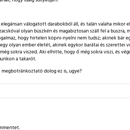
s elegánsan válogatott darabokból áll, és talán valaha mikor 
 zacskóval olyan büszkén és magabiztosan száll fel a buszra,
fogalmaz, hogy hirtelen köpni-nyelni nem tudsz; akinek bár 
 egy olyan ember életét, akinek egykor barátai és szerettei v
ég sokra viszed. Aki elhitte, hogy ő még sokra viszi, és vég
gunkon a takarót.
 megbotránkoztató dolog ez is, ugye?
ommentet.