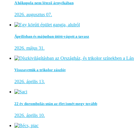
A hőkupola nem létező árnyékában
2026. augusztus 07.
Áprilisban és májusban ütött-vágott a tavasz
2026. május 31.
Visszavettük a trikolor zászlót
2026. április 13.
22 év dorombolás után az élet ismét megy tovább
2026. április 10.