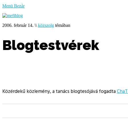
bűzlik
Menü
Bezár
a
hal
2006. február 14.
\\
közszolg
témában
Blogtestvérek
Közérdekű közlemény, a tanács blogtesójává fogadta
ChaT