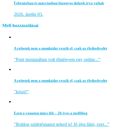
Februárban és márciusban bizonyos dolgok írva voltak
2026. április 03.
Mefi hozzászólásai
A robotok nem a munkádat veszik el, csak az életkedvedet
"Pont mostanában volt élményem egy online..."
A robotok nem a munkádat veszik el, csak az életkedvedet
"köszi!"
Ezen a vonaton nincs fék – 20 éves a mefiblog
"Boldog születésnapot neked is! Jó újra látni, ezer..."