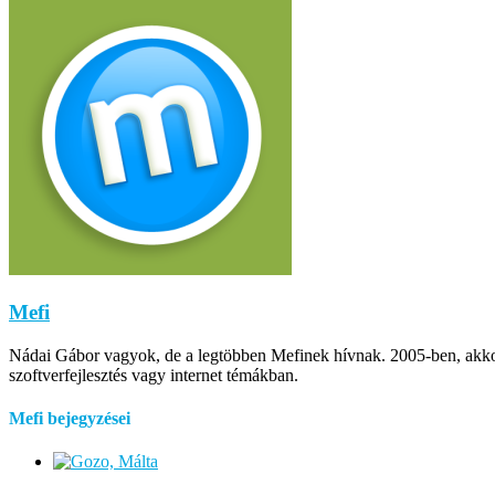
Mefi
Nádai Gábor vagyok, de a legtöbben Mefinek hívnak. 2005-ben, akkor m
szoftverfejlesztés vagy internet témákban.
Mefi bejegyzései