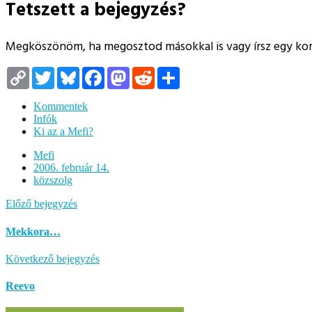
Tetszett a bejegyzés?
Megköszönöm, ha megosztod másokkal is vagy írsz egy k
Copy
Twitter
Bluesky
Facebook
Mastodon
Reddit
Megosztás
Link
Kommentek
Infók
Ki az a Mefi?
Mefi
2006. február 14.
közszolg
Előző bejegyzés
Mekkora…
Következő bejegyzés
Reevo