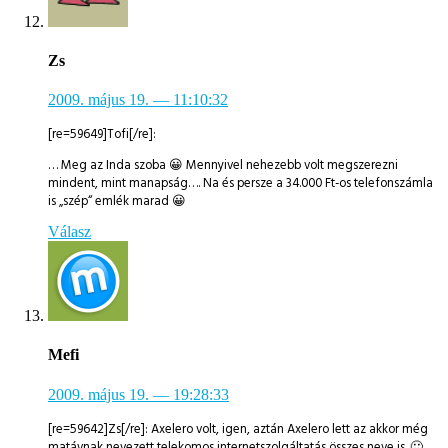
Zs
2009. május 19.
— 11:10:32
[re=59649]Tofi[/re]:
… Meg az Inda szoba 😀 Mennyivel nehezebb volt megszerezni
mindent, mint manapság…. Na és persze a 34.000 Ft-os telefonszámla
is „szép“ emlék marad 😀
Válasz
Mefi
2009. május 19.
— 19:28:33
[re=59642]Zs[/re]: Axelero volt, igen, aztán Axelero lett az akkor még
matávnak nevezett telekomos internetszolgáltatás összes neve is. 🙂