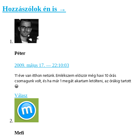
Hozzászólok én is →
Péter
2009. május 17.
— 22:10:03
11 éve van itthon netünk. Emlékszem először még havi 10 órás
csomagunk volt, és ha már 1 megát akartam letölteni, az órákig tartott
😀
Válasz
Mefi