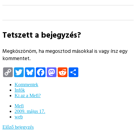
Tetszett a bejegyzés?
Megköszönöm, ha megosztod másokkal is vagy írsz egy
kommentet.
Copy
Twitter
Bluesky
Facebook
Mastodon
Reddit
Megosztás
Link
Kommentek
Infók
Ki az a Mefi?
Mefi
2009. május 17.
web
Előző bejegyzés