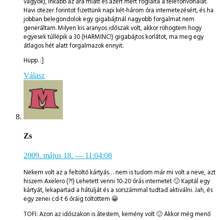
vagyok), inkább az ára miatt és azért mert foglalta a telefonvonalat.
Havi ötezer forintot fizettünk napi két-három óra internetezésért, és ha
jobban belegondolok egy gigabájtnál nagyobb forgalmat nem
generáltam. Milyen kis aranyos időszak volt, akkor röhögtem hogy
egyesek túllépik a 30 (HARMINC!) gigabájtos korlátot, ma meg egy
átlagos hét alatt forgalmazok ennyit.
Hüpp. :]
Válasz
Zs
2009. május 18.
— 11:04:08
Nekem volt az a feltöltő kártyás… nem is tudom már mi volt a neve, azt
hiszem Axelero (?!) Lehetett venni 10-20 órás internetet 🙂 Kaptál egy
kártyát, lekapartad a hátulját és a sorszámmal tudtad aktiválni. Jah, és
egy zenei cd-t 6 óráig töltöttem 😀
TOFI: Azon az időszakon is átestem, kemény volt 🙂 Akkor még menő