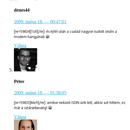
denes44
2009. május 18.
— 00:47:01
[re=59634]Tofi[/re]: és éjfél után a család nagyon tudott örülni a
modem hangjának 😀
Válasz
Péter
2009. május 18.
— 01:58:05
[re=59633]Mefi[/re]: amikor nekünk ISDN-ünk lett, akkor azt hittem, ez
már a sztársebesség! 😀
Válasz