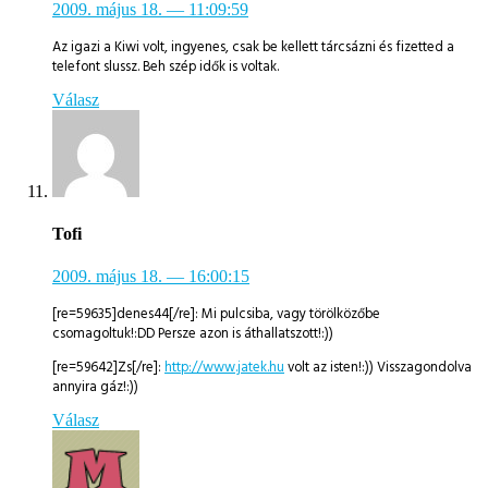
2009. május 18.
— 11:09:59
Az igazi a Kiwi volt, ingyenes, csak be kellett tárcsázni és fizetted a
telefont slussz. Beh szép idők is voltak.
Válasz
Tofi
2009. május 18.
— 16:00:15
[re=59635]denes44[/re]: Mi pulcsiba, vagy törölközőbe
csomagoltuk!:DD Persze azon is áthallatszott!:))
[re=59642]Zs[/re]:
http://www.jatek.hu
volt az isten!:)) Visszagondolva
annyira gáz!:))
Válasz