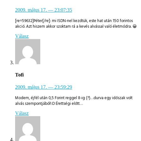
2009. május 17.
— 23:07:35
[re=59632]Péter[/re]: mi ISDN-nel kezdtük, este hat után 150 forintos
akció. Azt hiszem akkor szoktam rá a kevés alvással való életmódra. 😀
Válasz
Tofi
2009. május 17.
— 23:59:29
Modem, éjfél után 0,5 Forint reggel 8-ig (?)…durva egy időszak volt
alvás szempontjából!:D Érettségi előtt…
Válasz