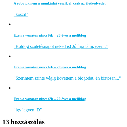
A robotok nem a munkádat veszik el, csak az életkedvedet
"köszi!"
Ezen a vonaton nincs fék – 20 éves a mefiblog
"Boldog születésnapot neked is! Jó újra látni, ezer..."
Ezen a vonaton nincs fék – 20 éves a mefiblog
"Szerintem szinte végig követtem a blogodat, én biztosan..."
Ezen a vonaton nincs fék – 20 éves a mefiblog
"így legyen :D"
13 hozzászólás