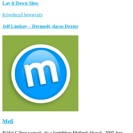
Lay it Down Slow
Következő bejegyzés
Jeff Lindsay – Dermedt, dacos Dexter
Mefi
Nádai Gábor vagyok, de a legtöbben Mefinek hívnak. 2005-ben,