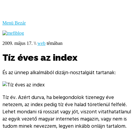
bűzlik
a
hal
Menü
Bezár
2009. május 17.
\\
web
témában
Tíz éves az index
És az ünnep alkalmából dizájn-nosztalgiát tartanak:
Tíz év. Azért durva, ha belegondolok tizenegy éve
netezem, az index pedig tíz éve halad töretlenül felfelé.
Lehet mondani rá rosszat vagy jót, viszont vitathatatlanul
az egyik vezető magyar internetes magazin, vagy nem is
tudom minek nevezzem, legyen inkább onlájn tartalom.