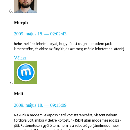
Morph
2009. május 18.
— 02:02:43
hehe, nekünk lehetett olyat, hogy fülest dugni a modem jack
kimenetébe, és akkor az fütyült, és azt meg már le lehetett halkítani:)
Válasz
Mefi
2009. május 18.
— 09:15:09
Nekünk a modem lekapcsolható volt szerencsére, viszont nekem
fordítva volt, mikor vidékre költöztünk ISDN után modemes időszak
jött. Rettenetesen gyűlöltem, nem is a sebessége (türelmes ember