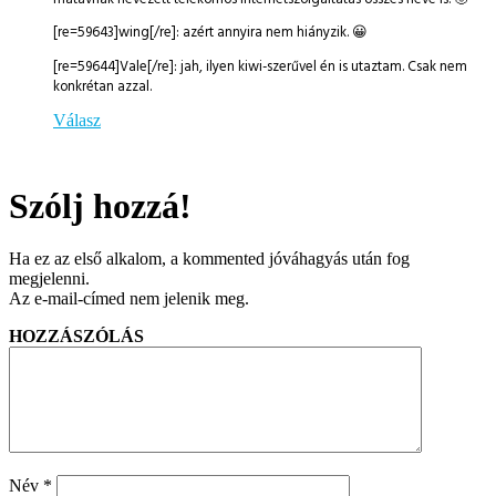
[re=59643]wing[/re]: azért annyira nem hiányzik. 😀
[re=59644]Vale[/re]: jah, ilyen kiwi-szerűvel én is utaztam. Csak nem
konkrétan azzal.
Válasz
Szólj hozzá!
Ha ez az első alkalom, a kommented jóváhagyás után fog
megjelenni.
Az e-mail-címed nem jelenik meg.
HOZZÁSZÓLÁS
Név
*