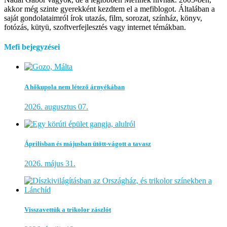
akkor még szinte gyerekként kezdtem el a mefiblogot. Általában a
saját gondolataimról írok utazás, film, sorozat, színház, könyv,
fotózás, kütyü, szoftverfejlesztés vagy internet témákban.
Mefi bejegyzései
A hőkupola nem létező árnyékában
2026. augusztus 07.
Áprilisban és májusban ütött-vágott a tavasz
2026. május 31.
Visszavettük a trikolor zászlót