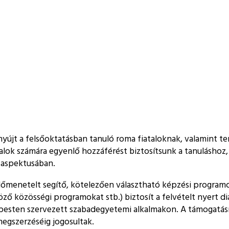
yújt a felsőoktatásban tanuló roma fiataloknak, valamint ter
alok számára egyenlő hozzáférést biztosítsunk a tanuláshoz, 
b aspektusában.
előmenetelt segítő, kötelezően választható képzési programc
ő közösségi programokat stb.) biztosít a felvételt nyert diák
esten szervezett szabadegyetemi alkalmakon. A támogatásra
megszerzéséig jogosultak.