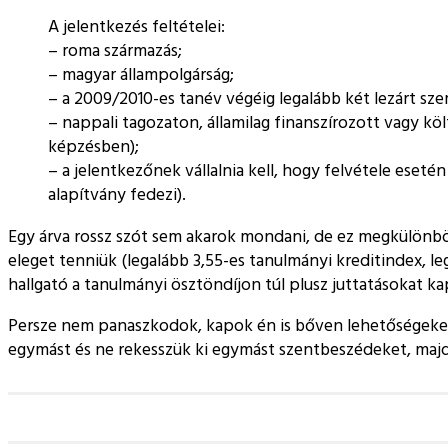
A jelentkezés feltételei:
– roma származás;
– magyar állampolgárság;
– a 2009/2010-es tanév végéig legalább két lezárt sz
– nappali tagozaton, államilag finanszírozott vagy 
képzésben);
– a jelentkezőnek vállalnia kell, hogy felvétele ese
alapítvány fedezi).
Egy árva rossz szót sem akarok mondani, de ez megkülönböz
eleget tenniük (legalább 3,55-es tanulmányi kreditindex, leg
hallgató a tanulmányi ösztöndíjon túl plusz juttatásokat 
Persze nem panaszkodok, kapok én is bőven lehetőségeket 
egymást és ne rekesszük ki egymást szentbeszédeket, majd 