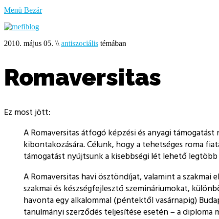
bűzlik
Menü
Bezár
a
hal
2010. május 05.
\\
antiszociális
témában
Romaversitas
Ez most jött:
A Romaversitas átfogó képzési és anyagi támogatást n
kibontakozására. Célunk, hogy a tehetséges roma fiat
támogatást nyújtsunk a kisebbségi lét lehető legtöb
A Romaversitas havi ösztöndíjat, valamint a szakmai 
szakmai és készségfejlesztő szemináriumokat, különböz
havonta egy alkalommal (péntektől vasárnapig) Budap
tanulmányi szerződés teljesítése esetén – a diploma 