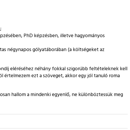
;
rképzésében, PhD képzésben, illetve hagyományos
sitas négynapos gólyatáborában (a költségeket az
díj eléréséhez néhány fokkal szigorúbb feltételeknek kell
 jól értelmezem ezt a szöveget, akkor egy jól tanuló roma
atosan hallom a mindenki egyenlő, ne különböztessük meg