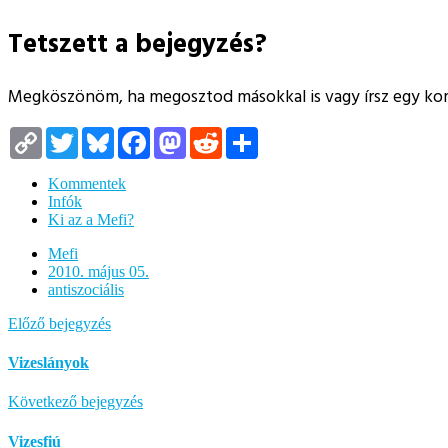
Tetszett a bejegyzés?
Megköszönöm, ha megosztod másokkal is vagy írsz egy k
Copy
Twitter
Bluesky
Facebook
Mastodon
Reddit
Megosztás
Link
Kommentek
Infók
Ki az a Mefi?
Mefi
2010. május 05.
antiszociális
Előző bejegyzés
Vizeslányok
Következő bejegyzés
Vizesfiú