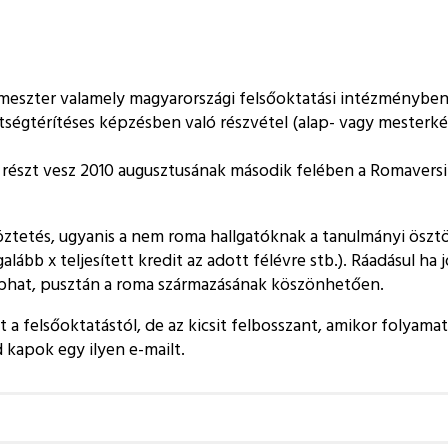
emeszter valamely magyarországi felsőoktatási intézményben
költségtérítéses képzésben való részvétel (alap- vagy meste
tén részt vesz 2010 augusztusának második felében a Romaver
tetés, ugyanis a nem roma hallgatóknak a tanulmányi ösztön
alább x teljesített kredit az adott félévre stb.). Ráadásul ha
kaphat, pusztán a roma származásának köszönhetően.
a felsőoktatástól, de az kicsit felbosszant, amikor folyam
kapok egy ilyen e-mailt.