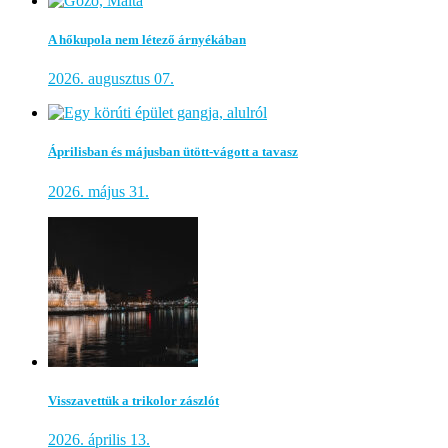
A hőkupola nem létező árnyékában
2026. augusztus 07.
Áprilisban és májusban ütött-vágott a tavasz
2026. május 31.
Visszavettük a trikolor zászlót
2026. április 13.