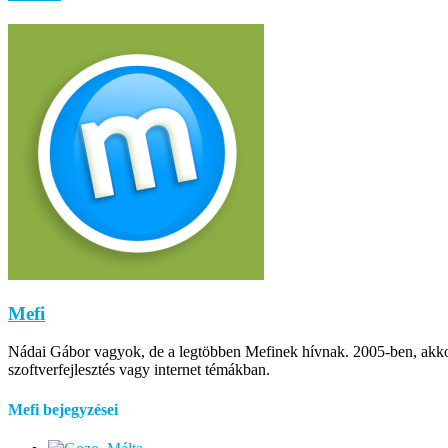
Mefi
Nádai Gábor vagyok, de a legtöbben Mefinek hívnak. 2005-ben, akkor m
szoftverfejlesztés vagy internet témákban.
Mefi bejegyzései