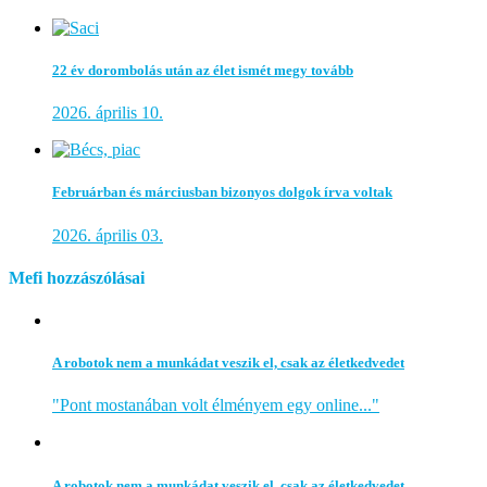
22 év dorombolás után az élet ismét megy tovább
2026. április 10.
Februárban és márciusban bizonyos dolgok írva voltak
2026. április 03.
Mefi hozzászólásai
A robotok nem a munkádat veszik el, csak az életkedvedet
"Pont mostanában volt élményem egy online..."
A robotok nem a munkádat veszik el, csak az életkedvedet