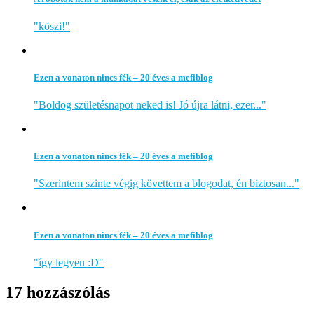
"köszi!"
Ezen a vonaton nincs fék – 20 éves a mefiblog
"Boldog születésnapot neked is! Jó újra látni, ezer..."
Ezen a vonaton nincs fék – 20 éves a mefiblog
"Szerintem szinte végig követtem a blogodat, én biztosan..."
Ezen a vonaton nincs fék – 20 éves a mefiblog
"így legyen :D"
17 hozzászólás