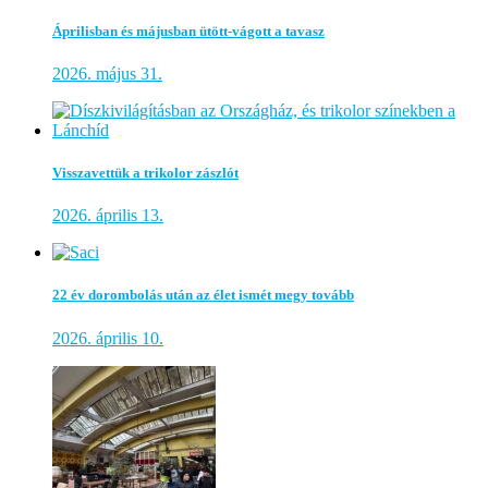
Áprilisban és májusban ütött-vágott a tavasz
2026. május 31.
Visszavettük a trikolor zászlót
2026. április 13.
22 év dorombolás után az élet ismét megy tovább
2026. április 10.