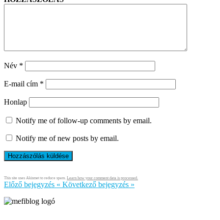
Név
*
E-mail cím
*
Honlap
Notify me of follow-up comments by email.
Notify me of new posts by email.
This site uses Akismet to reduce spam.
Learn how your comment data is processed.
Előző bejegyzés
«
Következő bejegyzés
»
Írja és rendezi Mefi, avagy Nádai Gábor © 2005-2026