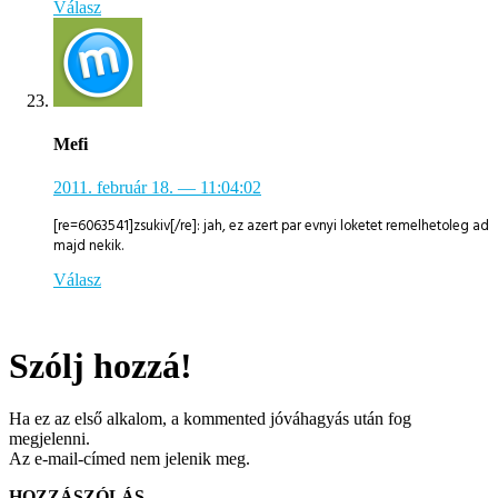
Válasz
Mefi
2011. február 18.
— 11:04:02
[re=6063541]zsukiv[/re]: jah, ez azert par evnyi loketet remelhetoleg ad
majd nekik.
Válasz
Szólj hozzá!
Ha ez az első alkalom, a kommented jóváhagyás után fog
megjelenni.
Az e-mail-címed nem jelenik meg.
HOZZÁSZÓLÁS