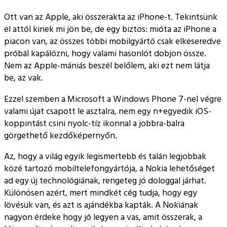
Ott van az Apple, aki összerakta az iPhone-t. Tekintsünk
el attól kinek mi jön be, de egy biztos: mióta az iPhone a
piacon van, az összes többi mobilgyártó csak elkeseredve
próbál kapálózni, hogy valami hasonlót dobjon össze.
Nem az Apple-mániás beszél belőlem, aki ezt nem látja
be, az vak.
Ezzel szemben a Microsoft a Windows Phone 7-nel végre
valami újat csapott le asztalra, nem egy n+egyedik iOS-
koppintást csini nyolc-tíz ikonnal a jobbra-balra
görgethető kezdőképernyőn.
Az, hogy a világ egyik legismertebb és talán legjobbak
közé tartozó mobiltelefongyártója, a Nokia lehetőséget
ad egy új technológiának, rengeteg jó dologgal járhat.
Különösen azért, mert mindkét cég tudja, hogy egy
lövésük van, és azt is ajándékba kapták. A Nokiának
nagyon érdeke hogy jó legyen a vas, amit összerak, a