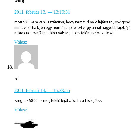
wing
2011. február 13.
— 13:19:31
most 5800-am van, leszámítva, hogy nem tud avi-t lejátszani, sok gond
nincs vele. ha kijön egy normális, iphone4 vagy annál nagyobb kijelzőjű
nokia cucc wm7-tel, akkor valszeg a köv telóm is noklya lesz.
Válasz
lz
2011. február 13.
— 15:39:55
wing, az 5800-as megfelelő lejátszóval avi-t is lejátsz.
Válasz