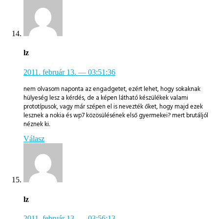
lz
2011. február 13.
— 03:51:36
nem olvasom naponta az engadgetet, ezért lehet, hogy sokaknak
hülyeség lesz a kérdés, de a képen látható készülékek valami
prototípusok, vagy már szépen el is nevezték őket, hogy majd ezek
lesznek a nokia és wp7 közösülésének első gyermekei? mert brutáljól
néznek ki.
Válasz
lz
2011. február 13.
— 03:56:13