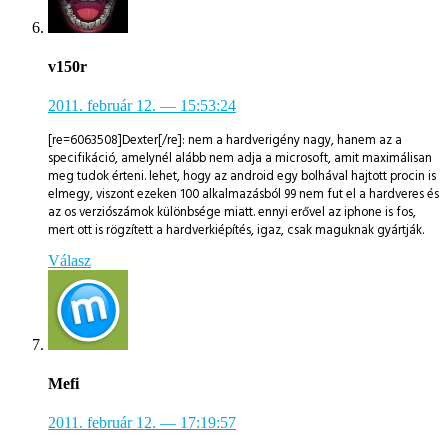
v150r
2011. február 12.
— 15:53:24
[re=6063508]Dexter[/re]: nem a hardverigény nagy, hanem az a
specifikáció, amelynél alább nem adja a microsoft, amit maximálisan
meg tudok érteni. lehet, hogy az android egy bolhával hajtott procin is
elmegy, viszont ezeken 100 alkalmazásból 99 nem fut el a hardveres és
az os verziószámok különbsége miatt. ennyi erővel az iphone is fos,
mert ott is rögzített a hardverkiépítés, igaz, csak maguknak gyártják.
Válasz
Mefi
2011. február 12.
— 17:19:57