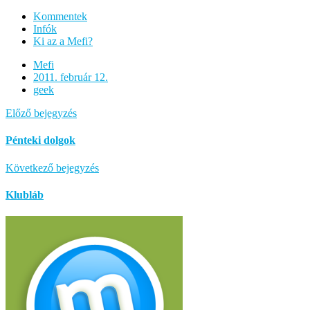
Kommentek
Infók
Ki az a Mefi?
Mefi
2011. február 12.
geek
Előző bejegyzés
Pénteki dolgok
Következő bejegyzés
Klubláb