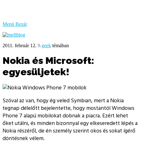
bűzlik
a
hal
Menü
Bezár
2011. február 12.
\\
geek
témában
Nokia és Microsoft:
egyesüljetek!
Szóval az van, hogy ég veled Symbian, mert a Nokia
tegnap délelőtt bejelentette, hogy mostantól Windows
Phone 7 alapú mobilokat dobnak a piacra. Ezért lehet
őket utálni, és minden bizonnyal egy elkeseredett lépés a
Nokia részéről, de én személy szerint okos és sokat ígérő
döntésnek vélem.