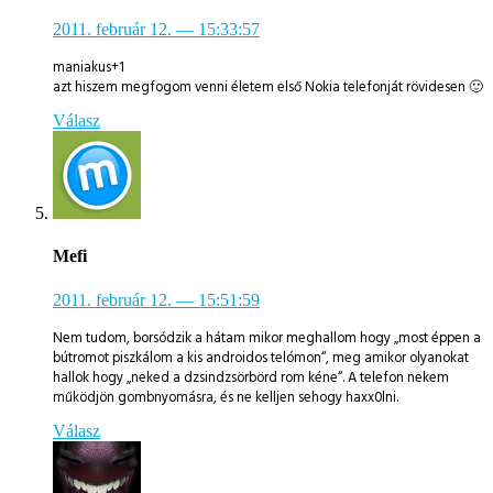
2011. február 12.
— 15:33:57
maniakus+1
azt hiszem megfogom venni életem első Nokia telefonját rövidesen 🙂
Válasz
Mefi
2011. február 12.
— 15:51:59
Nem tudom, borsódzik a hátam mikor meghallom hogy „most éppen a
bútromot piszkálom a kis androidos telómon“, meg amikor olyanokat
hallok hogy „neked a dzsindzsörbörd rom kéne“. A telefon nekem
működjön gombnyomásra, és ne kelljen sehogy haxx0lni.
Válasz