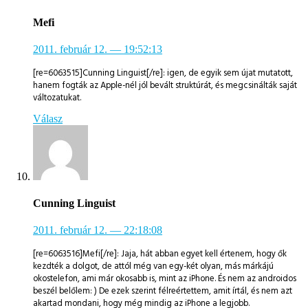
Mefi
2011. február 12.
— 19:52:13
[re=6063515]Cunning Linguist[/re]: igen, de egyik sem újat mutatott,
hanem fogták az Apple-nél jól bevált struktúrát, és megcsinálták saját
változatukat.
Válasz
Cunning Linguist
2011. február 12.
— 22:18:08
[re=6063516]Mefi[/re]: Jaja, hát abban egyet kell értenem, hogy ők
kezdték a dolgot, de attól még van egy-két olyan, más márkájú
okostelefon, ami már okosabb is, mint az iPhone. És nem az androidos
beszél belőlem: ) De ezek szerint félreértettem, amit írtál, és nem azt
akartad mondani, hogy még mindig az iPhone a legjobb.