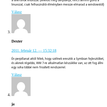
a telefonok linuxszát. (Mielőtt még derpderpi, nincs semmi gond a
linuxszal, csak felhasználói élményben messze elmarad a windowstól)
Válasz
Dexter
2011. február 12.
— 15:32:18
Én perpillanat attól félek, hogy szélnek eresztik a Symbian fejlesztőket,
és akinek régebbi, WM 7-re alkalmatlan készüléke van, az ott fog állni
egy soha többé nem frissített rendszerrel.
Válasz
ja