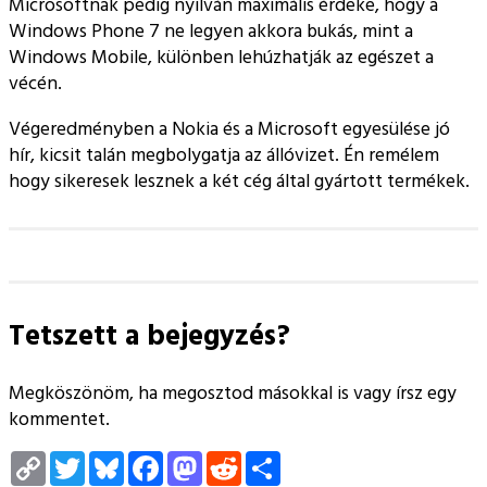
Microsoftnak pedig nyilván maximális érdeke, hogy a
Windows Phone 7 ne legyen akkora bukás, mint a
Windows Mobile, különben lehúzhatják az egészet a
vécén.
Végeredményben a Nokia és a Microsoft egyesülése jó
hír, kicsit talán megbolygatja az állóvizet. Én remélem
hogy sikeresek lesznek a két cég által gyártott termékek.
Tetszett a bejegyzés?
Megköszönöm, ha megosztod másokkal is vagy írsz egy
kommentet.
Copy
Twitter
Bluesky
Facebook
Mastodon
Reddit
Megosztás
Link