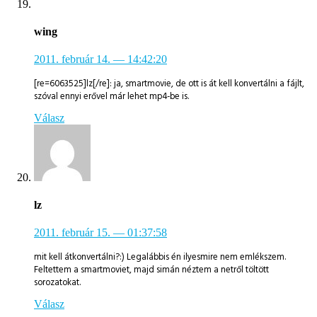
wing
2011. február 14.
— 14:42:20
[re=6063525]lz[/re]: ja, smartmovie, de ott is át kell konvertálni a fájlt,
szóval ennyi erővel már lehet mp4-be is.
Válasz
lz
2011. február 15.
— 01:37:58
mit kell átkonvertálni?:) Legalábbis én ilyesmire nem emlékszem.
Feltettem a smartmoviet, majd simán néztem a netről töltött
sorozatokat.
Válasz