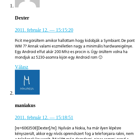
Dexter
2011. február 12.
— 15:15:20
Picit megörültem amikor hallottam hogy kidobják a Symbiant. De pont
WM 7? Annak valami eszméletlen nagy a minimális hardwareigénye.
Egy Android elfut akár 200 Mhz-es procin is. Úgy örültem volna ha
mondjuk az 5230-asomra kijön egy Android rom 🙁
Válasz
maniakus
2011. február 12.
— 15:18:51
[re=6063508]Dexter[/re]: Nyilván a Nokia, ha már ilyen lépésre
kényszerült, akkor egy nívós oprendszert fog a telefonjaira rakni, nem