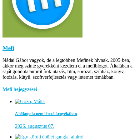
Mefi
Nádai Gábor vagyok, de a legtöbben Mefinek hívnak. 2005-ben,
akkor még szinte gyerekként kezdtem el a mefiblogot. Általában a
saját gondolataimról írok utazás, film, sorozat, színház, könyv,
fotózás, kütyü, szoftverfejlesztés vagy internet témákban.
Mefi bejegyzései
A hőkupola nem létező árnyékában
2026. augusztus 07.