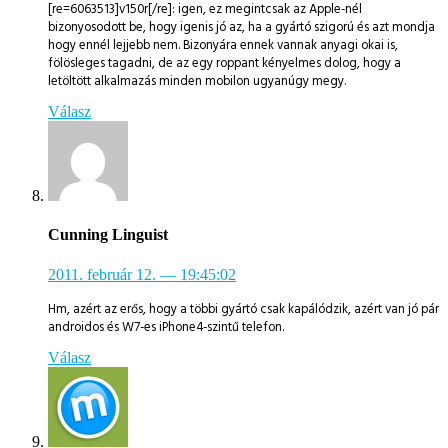
[re=6063513]v150r[/re]: igen, ez megintcsak az Apple-nél
bizonyosodott be, hogy igenis jó az, ha a gyártó szigorú és azt mondja
hogy ennél lejjebb nem. Bizonyára ennek vannak anyagi okai is,
fölösleges tagadni, de az egy roppant kényelmes dolog, hogy a
letöltött alkalmazás minden mobilon ugyanúgy megy.
Válasz
Cunning Linguist
2011. február 12.
— 19:45:02
Hm, azért az erős, hogy a többi gyártó csak kapálódzik, azért van jó pár
androidos és W7-es iPhone4-szintű telefon.
Válasz