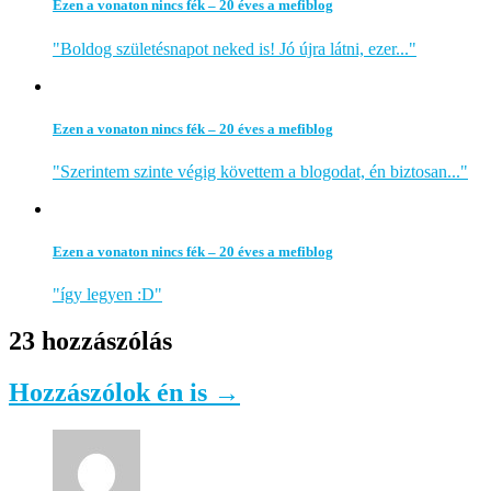
Ezen a vonaton nincs fék – 20 éves a mefiblog
"Boldog születésnapot neked is! Jó újra látni, ezer..."
Ezen a vonaton nincs fék – 20 éves a mefiblog
"Szerintem szinte végig követtem a blogodat, én biztosan..."
Ezen a vonaton nincs fék – 20 éves a mefiblog
"így legyen :D"
23 hozzászólás
Hozzászólok én is →