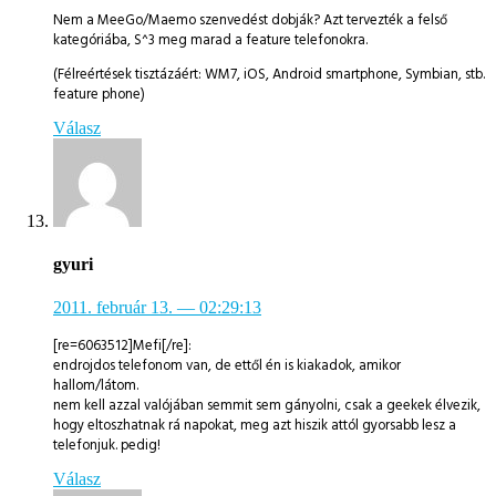
Nem a MeeGo/Maemo szenvedést dobják? Azt tervezték a felső
kategóriába, S^3 meg marad a feature telefonokra.
(Félreértések tisztázáért: WM7, iOS, Android smartphone, Symbian, stb.
feature phone)
Válasz
gyuri
2011. február 13.
— 02:29:13
[re=6063512]Mefi[/re]:
endrojdos telefonom van, de ettől én is kiakadok, amikor
hallom/látom.
nem kell azzal valójában semmit sem gányolni, csak a geekek élvezik,
hogy eltoszhatnak rá napokat, meg azt hiszik attól gyorsabb lesz a
telefonjuk. pedig!
Válasz