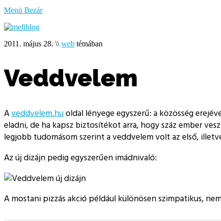
bűzlik
Menü
Bezár
a
hal
2011. május 28.
\\
web
témában
Veddvelem
A
veddvelem.hu
oldal lényege egyszerű: a közösség erejéve
eladni, de ha kapsz biztosítékot arra, hogy száz ember ves
legjobb tudomásom szerint a veddvelem volt az első, illetv
Az új dizájn pedig egyszerűen imádnivaló:
A mostani pizzás akció például különösen szimpatikus, nem 