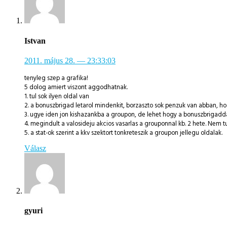
Istvan
2011. május 28.
— 23:33:03
tenyleg szep a grafika!
5 dolog amiert viszont aggodhatnak.
1. tul sok ilyen oldal van
2. a bonuszbrigad letarol mindenkit, borzaszto sok penzuk van abban, ho
3. ugye iden jon kishazankba a groupon, de lehet hogy a bonuszbrigadda
4. megindult a valosideju akcios vasarlas a grouponnal kb. 2 hete. Nem t
5. a stat-ok szerint a kkv szektort tonkreteszik a groupon jellegu oldalak.
Válasz
gyuri