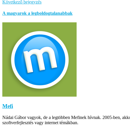
Következő bejegyzés
A magyarok a legboldogtalanabbak
Mefi
Nádai Gábor vagyok, de a legtöbben Mefinek hívnak. 2005-ben, akkor m
szoftverfejlesztés vagy internet témákban.