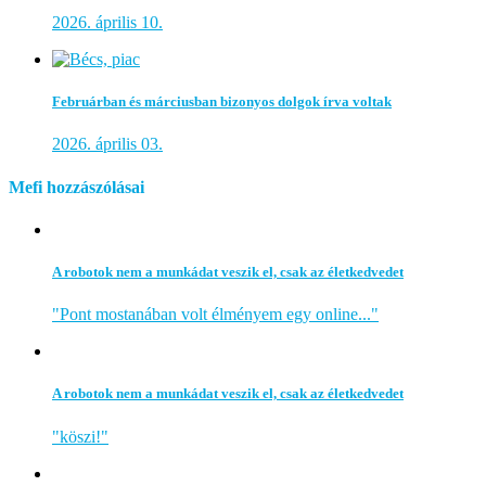
2026. április 10.
Februárban és márciusban bizonyos dolgok írva voltak
2026. április 03.
Mefi hozzászólásai
A robotok nem a munkádat veszik el, csak az életkedvedet
"Pont mostanában volt élményem egy online..."
A robotok nem a munkádat veszik el, csak az életkedvedet
"köszi!"