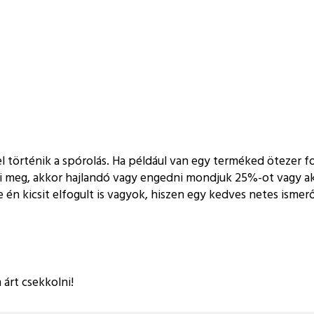
l történik a spórolás. Ha például van egy terméked ötezer f
zi meg, akkor hajlandó vagy engedni mondjuk 25%-ot vagy aká
e én kicsit elfogult is vagyok, hiszen egy kedves netes isme
árt csekkolni!