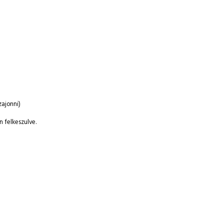
zajonni)
n felkeszulve.