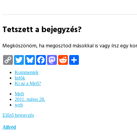
Tetszett a bejegyzés?
Megköszönöm, ha megosztod másokkal is vagy írsz egy k
Copy
Twitter
Bluesky
Facebook
Mastodon
Reddit
Megosztás
Link
Kommentek
Infók
Ki az a Mefi?
Mefi
2011. május 28.
web
Előző bejegyzés
Alfréd