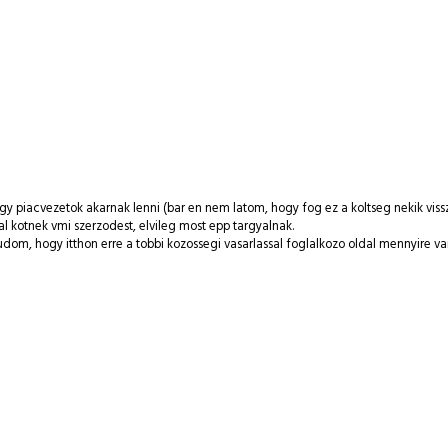
gy piacvezetok akarnak lenni (bar en nem latom, hogy fog ez a koltseg nekik viss
l kotnek vmi szerzodest, elvileg most epp targyalnak.
udom, hogy itthon erre a tobbi kozossegi vasarlassal foglalkozo oldal mennyire va