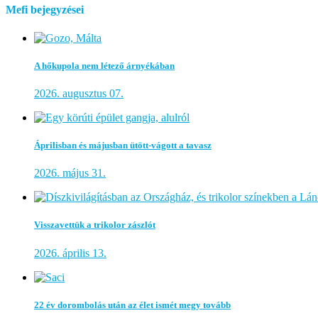
Mefi bejegyzései
A hőkupola nem létező árnyékában
2026. augusztus 07.
Áprilisban és májusban ütött-vágott a tavasz
2026. május 31.
Visszavettük a trikolor zászlót
2026. április 13.
22 év dorombolás után az élet ismét megy tovább