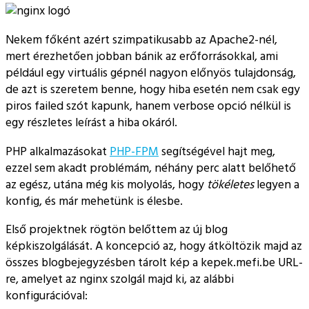
Nekem főként azért szimpatikusabb az Apache2-nél,
mert érezhetően jobban bánik az erőforrásokkal, ami
például egy virtuális gépnél nagyon előnyös tulajdonság,
de azt is szeretem benne, hogy hiba esetén nem csak egy
piros failed szót kapunk, hanem verbose opció nélkül is
egy részletes leírást a hiba okáról.
PHP alkalmazásokat
PHP-FPM
segítségével hajt meg,
ezzel sem akadt problémám, néhány perc alatt belőhető
az egész, utána még kis molyolás, hogy
tökéletes
legyen a
konfig, és már mehetünk is élesbe.
Első projektnek rögtön belőttem az új blog
képkiszolgálását. A koncepció az, hogy átköltözik majd az
összes blogbejegyzésben tárolt kép a kepek.mefi.be URL-
re, amelyet az nginx szolgál majd ki, az alábbi
konfigurációval: