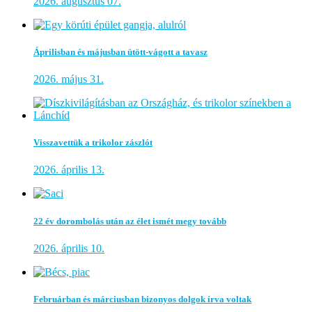
2026. augusztus 07.
Áprilisban és májusban ütött-vágott a tavasz
2026. május 31.
Visszavettük a trikolor zászlót
2026. április 13.
22 év dorombolás után az élet ismét megy tovább
2026. április 10.
Februárban és márciusban bizonyos dolgok írva voltak