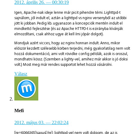
2012. április 26.
— 00:30:19
Igen, Apache-nak ideje lenne már picit pihenőre térni. Lighttpd-t
sajnálom, jól indult el, aztán a lighttpd vs nginx versenyből az utóbbi
jött ki jobban. Pedig kb. ugyanazon a koncepciók mentén indult el
mindkettő fejlesztése (és az Apache HTTPD-t is ezirányba kívánják
elmozdítani, csak ahhoz ugye át kell írni jópár dolgot).
Mondjuk azért vicces, hogy az nginx honnan indult. Anno, mikor
először kezdett szélesebb körben terjedni, még gyakorlatilag nem volt
hozzá dokumentáció, ami volt rövidke config példák, azok is oroszul,
mondhatni kössz. (Szemben a lighty-vel, amihez már akkor is jó doksi
volt.) Most meg már rendes supportot lehet hozzá vásárolni.
Válasz
Mefi
2012. május 03.
— 22:02:24
[re=6066365]saxus[/re]: lighttpd-vel nem volt dolgom, de az is