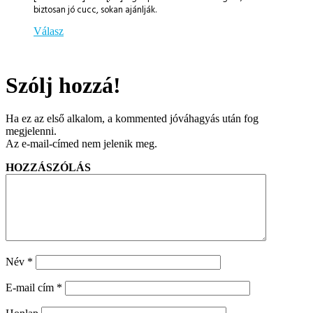
biztosan jó cucc, sokan ajánlják.
Válasz
Szólj hozzá!
Ha ez az első alkalom, a kommented jóváhagyás után fog
megjelenni.
Az e-mail-címed nem jelenik meg.
HOZZÁSZÓLÁS
Név
*
E-mail cím
*