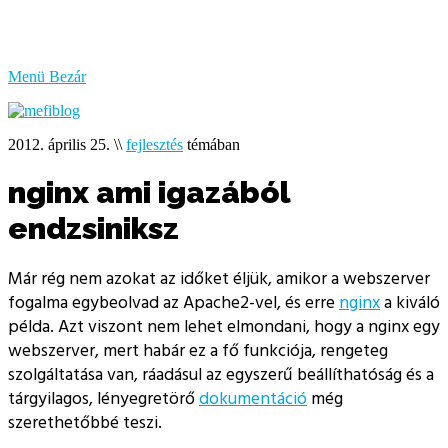
bűzlik
a
hal
Menü
Bezár
2012. április 25.
\\
fejlesztés
témában
nginx ami igazából
endzsiniksz
Már rég nem azokat az időket éljük, amikor a webszerver
fogalma egybeolvad az Apache2-vel, és erre
nginx
a kiváló
példa. Azt viszont nem lehet elmondani, hogy a nginx egy
webszerver, mert habár ez a fő funkciója, rengeteg
szolgáltatása van, ráadásul az egyszerű beállíthatóság és a
tárgyilagos, lényegretörő
dokumentáció
még
szerethetőbbé teszi.