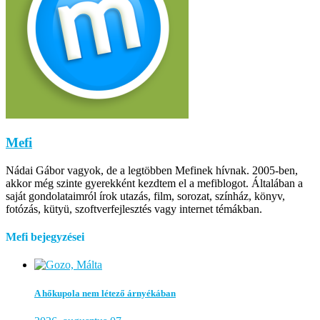
Mefi
Nádai Gábor vagyok, de a legtöbben Mefinek hívnak. 2005-ben,
akkor még szinte gyerekként kezdtem el a mefiblogot. Általában a
saját gondolataimról írok utazás, film, sorozat, színház, könyv,
fotózás, kütyü, szoftverfejlesztés vagy internet témákban.
Mefi bejegyzései
A hőkupola nem létező árnyékában