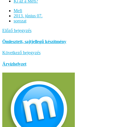
Ki az a Mefi?
Mefi
2013. június 07.
sorozat
Előző bejegyzés
Ömlesztett, sajtjellegű készítmény
Következő bejegyzés
Árvízhelyzet