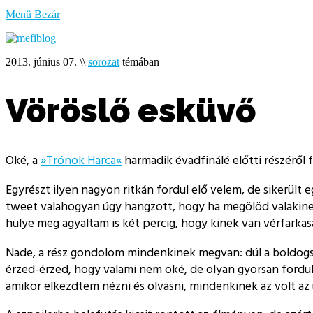
bűzlik
Menü
Bezár
a
hal
2013. június 07.
\\
sorozat
témában
Vöröslő esküvő
Oké, a
»Trónok Harca«
harmadik évadfinálé előtti részéről 
Egyrészt ilyen nagyon ritkán fordul elő velem, de sikerült 
tweet valahogyan úgy hangzott, hogy ha megölöd valakinek 
hülye meg agyaltam is két percig, hogy kinek van vérfarka
Nade, a rész gondolom mindenkinek megvan: dúl a boldogság
érzed-érzed, hogy valami nem oké, de olyan gyorsan fordul
amikor elkezdtem nézni és olvasni, mindenkinek az volt az ü