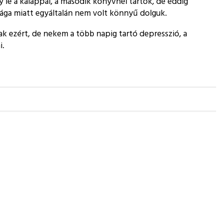
ny le a kalappal, a második könyvnél tartok, de eddig
sága miatt egyáltalán nem volt könnyű dolguk.
ak ezért, de nekem a több napig tartó depresszió, a
i.