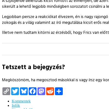
A szpojlerbe belefutás kicsit rontott az élményen, de azért 
sikerült a lehető legjobb minőségben sorozatot csinálni a 
Legjobban persze a reakciókat élvezem, én is nagy rajongó 
zokogás és a világ valamint az író megutálása kicsit erős r
Illetve nem tudtam kitörni az érzésből, hogy Frics van előt
Tetszett a bejegyzés?
Megköszönöm, ha megosztod másokkal is vagy írsz egy k
Copy
Twitter
Bluesky
Facebook
Mastodon
Reddit
Megosztás
Link
Kommentek
Infók