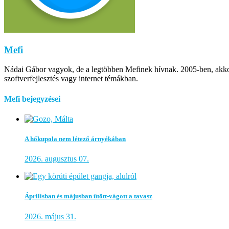
Mefi
Nádai Gábor vagyok, de a legtöbben Mefinek hívnak. 2005-ben, akkor m
szoftverfejlesztés vagy internet témákban.
Mefi bejegyzései
A hőkupola nem létező árnyékában
2026. augusztus 07.
Áprilisban és májusban ütött-vágott a tavasz
2026. május 31.