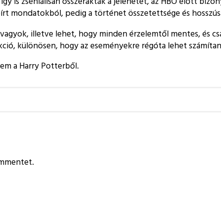
így is zseniálisan összerakták a jelenetet, az HBO előtt bizo
leírt mondatokból, pedig a történet összetettsége és hosszú
vagyok, illetve lehet, hogy minden érzelemtől mentes, és cs
eakció, különösen, hogy az eseményekre régóta lehet számítan
tem a Harry Potterből.
ommentet.