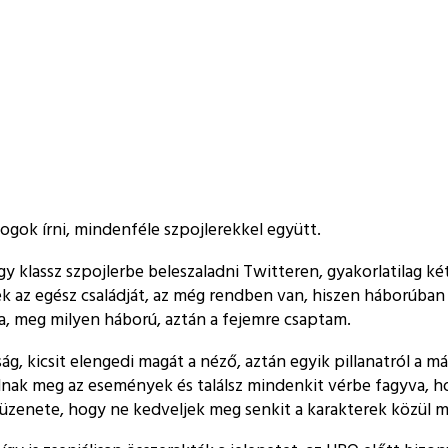
fogok írni, mindenféle szpojlerekkel együtt.
egy klassz szpojlerbe beleszaladni Twitteren, gyakorlatilag k
az egész családját, az még rendben van, hiszen háborúban á
sa, meg milyen háború, aztán a fejemre csaptam.
, kicsit elengedi magát a néző, aztán egyik pillanatról a m
nak meg az események és találsz mindenkit vérbe fagyva, ho
zenete, hogy ne kedveljek meg senkit a karakterek közül mert