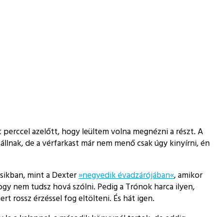
ét perccel azelőtt, hogy leültem volna megnézni a részt. A
llnak, de a vérfarkast már nem menő csak úgy kinyírni, én
ásikban, mint a Dexter
»negyedik évadzárójában«
, amikor
gy nem tudsz hová szólni. Pedig a Trónok harca ilyen,
 rossz érzéssel fog eltölteni. És hát igen.