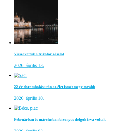
Visszavettük a trikolor zászlót
2026. április 13.
22 év dorombolás után az élet ismét megy tovább
2026. április 10.
Februárban és márciusban bizonyos dolgok írva voltak