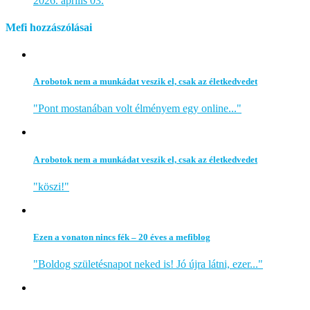
2026. április 03.
Mefi hozzászólásai
A robotok nem a munkádat veszik el, csak az életkedvedet
"Pont mostanában volt élményem egy online..."
A robotok nem a munkádat veszik el, csak az életkedvedet
"köszi!"
Ezen a vonaton nincs fék – 20 éves a mefiblog
"Boldog születésnapot neked is! Jó újra látni, ezer..."