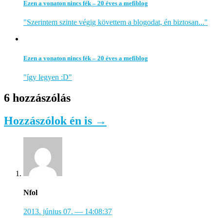
Ezen a vonaton nincs fék – 20 éves a mefiblog
"Szerintem szinte végig követtem a blogodat, én biztosan..."
Ezen a vonaton nincs fék – 20 éves a mefiblog
"így legyen :D"
6 hozzászólás
Hozzászólok én is →
Nfol
2013. június 07.
— 14:08:37