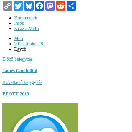
Copy
Twitter
Bluesky
Facebook
Mastodon
Reddit
Megosztás
Link
Kommentek
Infók
Ki az a Mefi?
Mefi
2013. június 28.
Egyéb
Előző bejegyzés
James Gandolfini
Következő bejegyzés
EFOTT 2013