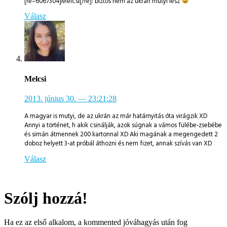
[re=6067304]Melcsi[/re]: biztos nem az ukrán mutyi lesz
Válasz
Melcsi
2013. június 30.
— 23:21:28
A magyar is mutyi, de az ukrán az már határnyitás óta virágzik XD
Annyi a történet, h akik csinálják, azok súgnak a vámos fülébe-zsebébe
és simán átmennek 200 kartonnal XD Aki magának a megengedett 2
doboz helyett 3-at próbál áthozni és nem fizet, annak szívás van XD
Válasz
Szólj hozzá!
Ha ez az első alkalom, a kommented jóváhagyás után fog