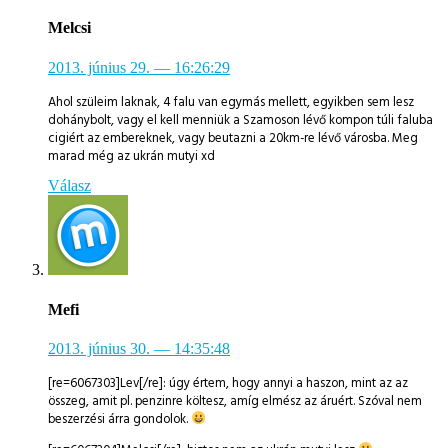
Melcsi
2013. június 29.
— 16:26:29
Ahol szüleim laknak, 4 falu van egymás mellett, egyikben sem lesz
dohánybolt, vagy el kell menniük a Szamoson lévő kompon túli faluba
cigiért az embereknek, vagy beutazni a 20km-re lévő városba. Meg
marad még az ukrán mutyi xd
Válasz
Mefi
2013. június 30.
— 14:35:48
[re=6067303]Lev[/re]: úgy értem, hogy annyi a haszon, mint az az
összeg, amit pl. penzinre költesz, amíg elmész az áruért. Szóval nem
beszerzési árra gondolok.