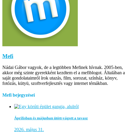
Mefi
Nádai Gábor vagyok, de a legtöbben Mefinek hívnak. 2005-ben,
akkor még szinte gyerekként kezdtem el a mefiblogot. Általában a
saját gondolataimról írok utazás, film, sorozat, színház, könyv,
fotózás, kütyü, szoftverfejlesztés vagy internet témákban.
Mefi bejegyzései
Áprilisban és májusban ütött-vágott a tavasz
2026. május 31.