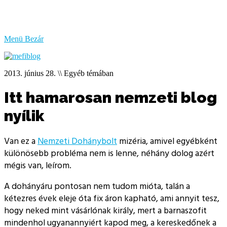
bűzlik
a
hal
Menü
Bezár
2013. június 28.
\\
Egyéb témában
Itt hamarosan nemzeti blog
nyílik
Van ez a
Nemzeti Dohánybolt
mizéria, amivel egyébként
különösebb probléma nem is lenne, néhány dolog azért
mégis van, leírom.
A dohányáru pontosan nem tudom mióta, talán a
kétezres évek eleje óta fix áron kapható, ami annyit tesz,
hogy neked mint vásárlónak király, mert a barnaszofit
mindenhol ugyanannyiért kapod meg, a kereskedőnek a