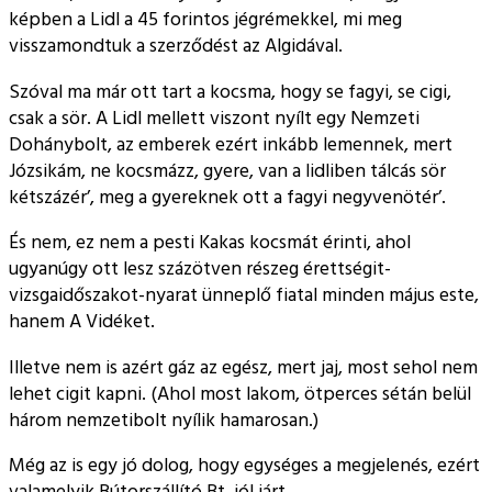
képben a Lidl a 45 forintos jégrémekkel, mi meg
visszamondtuk a szerződést az Algidával.
Szóval ma már ott tart a kocsma, hogy se fagyi, se cigi,
csak a sör. A Lidl mellett viszont nyílt egy Nemzeti
Dohánybolt, az emberek ezért inkább lemennek, mert
Józsikám, ne kocsmázz, gyere, van a lidliben tálcás sör
kétszázér’, meg a gyereknek ott a fagyi negyvenötér’.
És nem, ez nem a pesti Kakas kocsmát érinti, ahol
ugyanúgy ott lesz százötven részeg érettségit-
vizsgaidőszakot-nyarat ünneplő fiatal minden május este,
hanem A Vidéket.
Illetve nem is azért gáz az egész, mert jaj, most sehol nem
lehet cigit kapni. (Ahol most lakom, ötperces sétán belül
három nemzetibolt nyílik hamarosan.)
Még az is egy jó dolog, hogy egységes a megjelenés, ezért