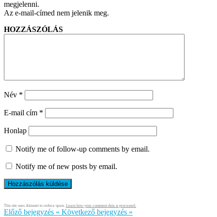
megjelenni.
Az e-mail-címed nem jelenik meg.
HOZZÁSZÓLÁS
Név
*
E-mail cím
*
Honlap
Notify me of follow-up comments by email.
Notify me of new posts by email.
This site uses Akismet to reduce spam.
Learn how your comment data is processed.
Előző bejegyzés
«
Következő bejegyzés
»