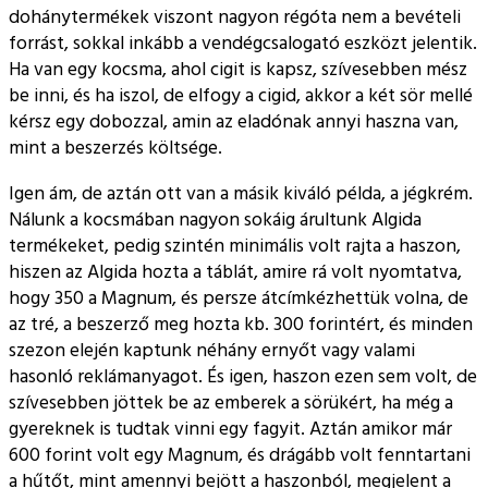
dohánytermékek viszont nagyon régóta nem a bevételi
forrást, sokkal inkább a vendégcsalogató eszközt jelentik.
Ha van egy kocsma, ahol cigit is kapsz, szívesebben mész
be inni, és ha iszol, de elfogy a cigid, akkor a két sör mellé
kérsz egy dobozzal, amin az eladónak annyi haszna van,
mint a beszerzés költsége.
Igen ám, de aztán ott van a másik kiváló példa, a jégkrém.
Nálunk a kocsmában nagyon sokáig árultunk Algida
termékeket, pedig szintén minimális volt rajta a haszon,
hiszen az Algida hozta a táblát, amire rá volt nyomtatva,
hogy 350 a Magnum, és persze átcímkézhettük volna, de
az tré, a beszerző meg hozta kb. 300 forintért, és minden
szezon elején kaptunk néhány ernyőt vagy valami
hasonló reklámanyagot. És igen, haszon ezen sem volt, de
szívesebben jöttek be az emberek a sörükért, ha még a
gyereknek is tudtak vinni egy fagyit. Aztán amikor már
600 forint volt egy Magnum, és drágább volt fenntartani
a hűtőt, mint amennyi bejött a haszonból, megjelent a