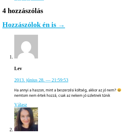
4 hozzászólás
Hozzászólok én is →
Lev
2013. június 28.
— 21:59:53
Ha annyi a haszon, mint a beszerzési költség, akkor az jó nem?
nemtom nem értek hozzá, csak az nekem jó üzletnek tűnik
Válasz