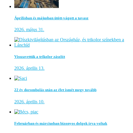
Áprilisban és májusban ütött-vágott a tavasz
2026. május 31.
Visszavettük a trikolor zászlót
2026. április 13.
22 év dorombolás után az élet ismét megy tovább
2026. április 10.
Februárban és márciusban bizonyos dolgok írva voltak