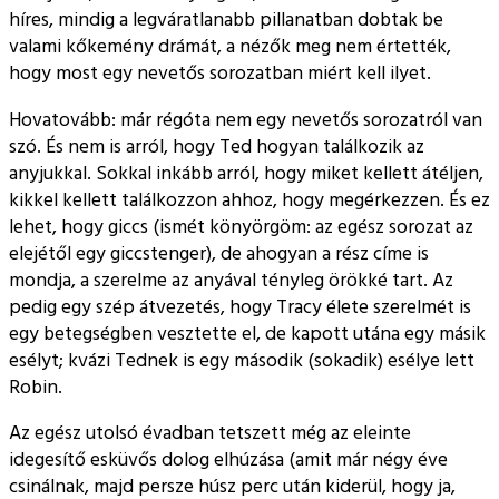
híres, mindig a legváratlanabb pillanatban dobtak be
valami kőkemény drámát, a nézők meg nem értették,
hogy most egy nevetős sorozatban miért kell ilyet.
Hovatovább: már régóta nem egy nevetős sorozatról van
szó. És nem is arról, hogy Ted hogyan találkozik az
anyjukkal. Sokkal inkább arról, hogy miket kellett átéljen,
kikkel kellett találkozzon ahhoz, hogy megérkezzen. És ez
lehet, hogy giccs (ismét könyörgöm: az egész sorozat az
elejétől egy giccstenger), de ahogyan a rész címe is
mondja, a szerelme az anyával tényleg örökké tart. Az
pedig egy szép átvezetés, hogy Tracy élete szerelmét is
egy betegségben vesztette el, de kapott utána egy másik
esélyt; kvázi Tednek is egy második (sokadik) esélye lett
Robin.
Az egész utolsó évadban tetszett még az eleinte
idegesítő esküvős dolog elhúzása (amit már négy éve
csinálnak, majd persze húsz perc után kiderül, hogy ja,