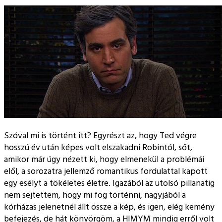
Szóval mi is történt itt? Egyrészt az, hogy Ted végre
hosszú év után képes volt elszakadni Robintól, sőt,
amikor már úgy nézett ki, hogy elmenekül a problémái
elől, a sorozatra jellemző romantikus fordulattal kapott
egy esélyt a tökéletes életre. Igazából az utolsó pillanatig
nem sejtettem, hogy mi fog történni, nagyjából a
kórházas jelenetnél állt össze a kép, és igen, elég kemény
befejezés, de hát könyörgöm, a HIMYM mindig erről volt