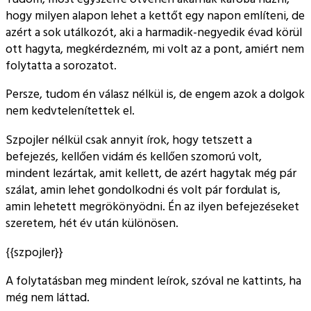
hogy milyen alapon lehet a kettőt egy napon említeni, de
azért a sok utálkozót, aki a harmadik-negyedik évad körül
ott hagyta, megkérdezném, mi volt az a pont, amiért nem
folytatta a sorozatot.
Persze, tudom én válasz nélkül is, de engem azok a dolgok
nem kedvtelenítettek el.
Szpojler nélkül csak annyit írok, hogy tetszett a
befejezés, kellően vidám és kellően szomorú volt,
mindent lezártak, amit kellett, de azért hagytak még pár
szálat, amin lehet gondolkodni és volt pár fordulat is,
amin lehetett megrökönyödni. Én az ilyen befejezéseket
szeretem, hét év után különösen.
{{szpojler}}
A folytatásban meg mindent leírok, szóval ne kattints, ha
még nem láttad.