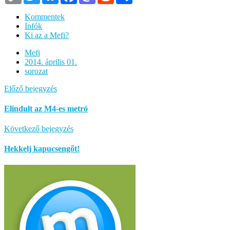
Kommentek
Infók
Ki az a Mefi?
Mefi
2014. április 01.
sorozat
Előző bejegyzés
Elindult az M4-es metró
Következő bejegyzés
Hekkelj kapucsengőt!