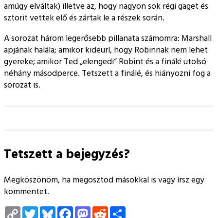
amúgy elváltak) illetve az, hogy nagyon sok régi gaget és
sztorit vettek elő és zártak le a részek során.
A sorozat három legerősebb pillanata számomra: Marshall
apjának halála; amikor kideürl, hogy Robinnak nem lehet
gyereke; amikor Ted
elengedi
Robint és a finálé utolsó
néhány másodperce. Tetszett a finálé, és hiányozni fog a
sorozat is.
Tetszett a bejegyzés?
Megköszönöm, ha megosztod másokkal is vagy írsz egy
kommentet.
Copy
Twitter
Bluesky
Facebook
Mastodon
Reddit
Megosztás
Link