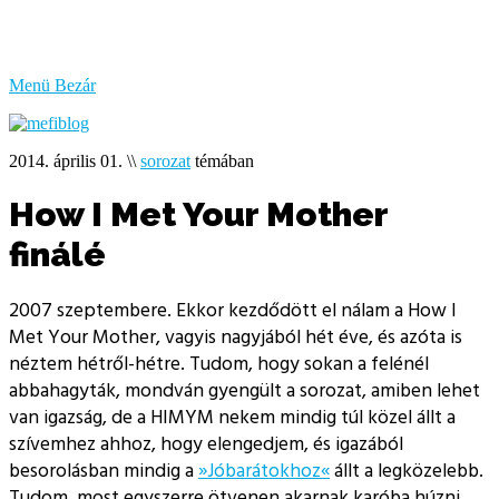
bűzlik
a
hal
Menü
Bezár
2014. április 01.
\\
sorozat
témában
How I Met Your Mother
finálé
2007 szeptembere. Ekkor kezdődött el nálam a How I
Met Your Mother, vagyis nagyjából hét éve, és azóta is
néztem hétről-hétre. Tudom, hogy sokan a felénél
abbahagyták, mondván gyengült a sorozat, amiben lehet
van igazság, de a HIMYM nekem mindig túl közel állt a
szívemhez ahhoz, hogy elengedjem, és igazából
besorolásban mindig a
»Jóbarátokhoz«
állt a legközelebb.
Tudom, most egyszerre ötvenen akarnak karóba húzni,