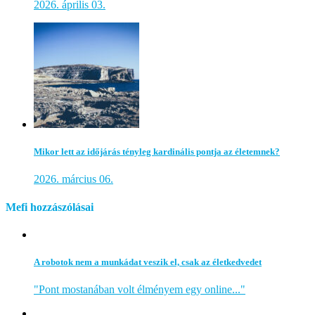
2026. április 03.
Mikor lett az időjárás tényleg kardinális pontja az életemnek?
2026. március 06.
Mefi hozzászólásai
A robotok nem a munkádat veszik el, csak az életkedvedet
"Pont mostanában volt élményem egy online..."