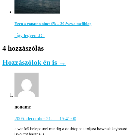
Ezen a vonaton nincs fék – 20 éves a mefiblog
"így legyen :D"
4 hozzászólás
Hozzászólok én is →
noname
2005. december 21.
— 15:41:00
a winfo$ belepesnel mindig a desktopon utoljara hasznalt keyboard
layoutot hasznalja…