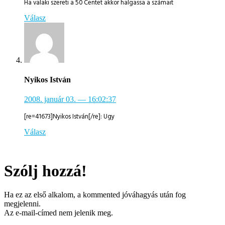
Ha valaki szereti a 50 Centet akkor halgassa a számait
Válasz
Nyikos István
2008. január 03.
— 16:02:37
[re=41673]Nyikos István[/re]: Ugy
Válasz
Szólj hozzá!
Ha ez az első alkalom, a kommented jóváhagyás után fog
megjelenni.
Az e-mail-címed nem jelenik meg.