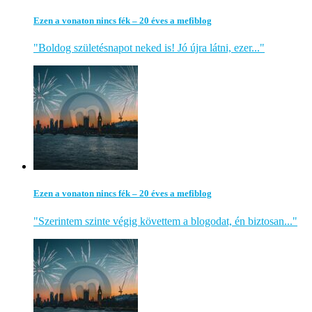
Ezen a vonaton nincs fék – 20 éves a mefiblog
"Boldog születésnapot neked is! Jó újra látni, ezer..."
Ezen a vonaton nincs fék – 20 éves a mefiblog
"Szerintem szinte végig követtem a blogodat, én biztosan..."