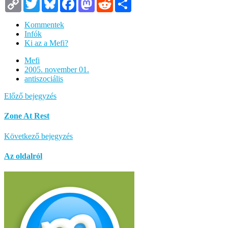
Copy
Twitter
Bluesky
Facebook
Mastodon
Reddit
Megosztás
Link
Kommentek
Infók
Ki az a Mefi?
Mefi
2005. november 01.
antiszociális
Előző bejegyzés
Zone At Rest
Következő bejegyzés
Az oldalról