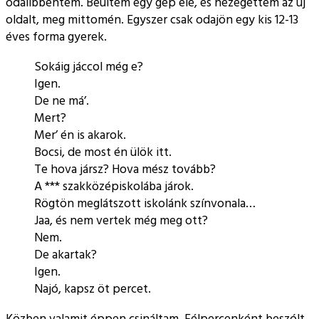
odalibbentem. Beültem egy gép elé, és nézegettem az új
oldalt, meg mittomén. Egyszer csak odajön egy kis 12-13
éves forma gyerek.
Sokáig jáccol még e?
Igen.
De ne má’.
Mert?
Mer’ én is akarok.
Bocsi, de most én ülök itt.
Te hova jársz? Hova mész tovább?
A *** szakközépiskolába járok.
Rögtön meglátszott iskolánk színvonala…
Jaa, és nem vertek még meg ott?
Nem.
De akartak?
Igen.
Najó, kapsz öt percet.
Közben valamit éppen csináltam. Félpercenként beszólt,