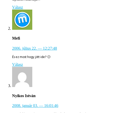
Válasz
Mefi
2006. július 22.
— 12:27:48
És ez most hogy jött ide? 🙂
Válasz
Nyikos István
2008. január 03.
— 16:01:46