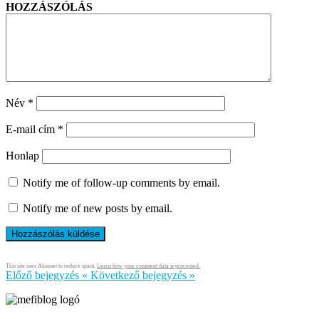
HOZZÁSZÓLÁS
Név
*
E-mail cím
*
Honlap
Notify me of follow-up comments by email.
Notify me of new posts by email.
This site uses Akismet to reduce spam.
Learn how your comment data is processed.
Előző bejegyzés
«
Következő bejegyzés
»