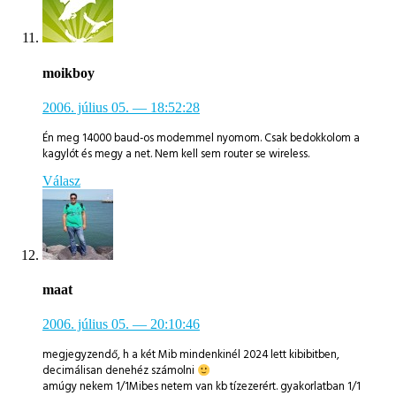
moikboy
2006. július 05.
— 18:52:28
Én meg 14000 baud-os modemmel nyomom. Csak bedokkolom a
kagylót és megy a net. Nem kell sem router se wireless.
Válasz
maat
2006. július 05.
— 20:10:46
megjegyzendő, h a két Mib mindenkinél 2024 lett kibibitben,
decimálisan denehéz számolni
amúgy nekem 1/1Mibes netem van kb tízezerért. gyakorlatban 1/1