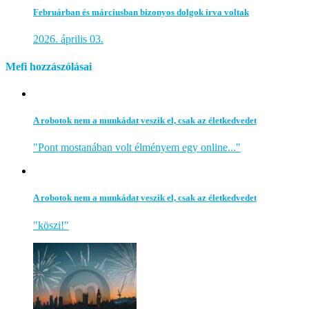
Februárban és márciusban bizonyos dolgok írva voltak
2026. április 03.
Mefi hozzászólásai
A robotok nem a munkádat veszik el, csak az életkedvedet
"Pont mostanában volt élményem egy online..."
A robotok nem a munkádat veszik el, csak az életkedvedet
"köszi!"