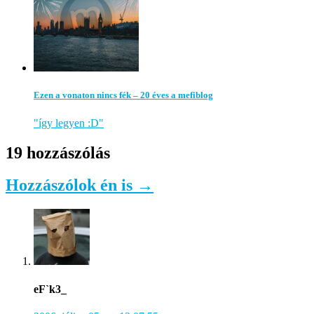
Ezen a vonaton nincs fék – 20 éves a mefiblog
"így legyen :D"
19 hozzászólás
Hozzászólok én is →
eF`k3_