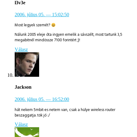
l3v3e
2006. július 05.
— 15:02:50
Most legyek szemét?
Nálunk 2005 eleje óta ingyen emelik a sávszélt, most tartunk 3,5
megabitnél mindössze 7100 forintért ;)!
Válasz
Jackson
2006. július 05.
— 16:52:00
hát nekem 5mbit-es netem van, csak a hülye wireless router
beszaggatja. tök jó :/
Válasz