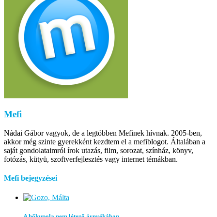
Mefi
Nádai Gábor vagyok, de a legtöbben Mefinek hívnak. 2005-ben,
akkor még szinte gyerekként kezdtem el a mefiblogot. Általában a
saját gondolataimról írok utazás, film, sorozat, színház, könyv,
fotózás, kütyü, szoftverfejlesztés vagy internet témákban.
Mefi bejegyzései
A hőkupola nem létező árnyékában