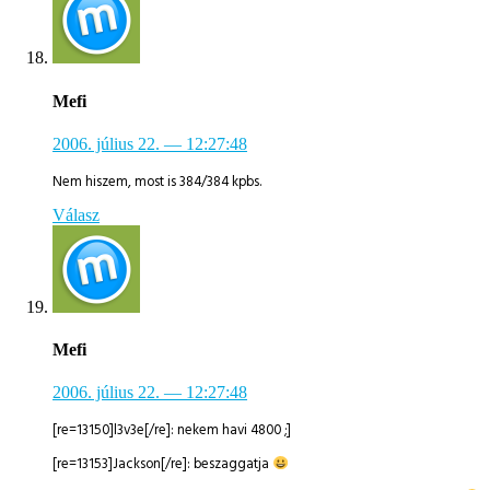
Mefi
2006. július 22.
— 12:27:48
Nem hiszem, most is 384/384 kpbs.
Válasz
Mefi
2006. július 22.
— 12:27:48
[re=13150]l3v3e[/re]: nekem havi 4800 ;]
[re=13153]Jackson[/re]: beszaggatja