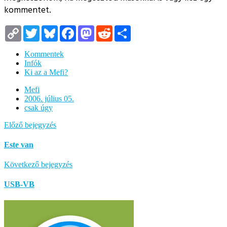
kommentet.
Copy
Twitter
Bluesky
Facebook
Mastodon
Reddit
Megosztás
Link
Kommentek
Infók
Ki az a Mefi?
Mefi
2006. július 05.
csak úgy
Előző bejegyzés
Este van
Következő bejegyzés
USB-VB