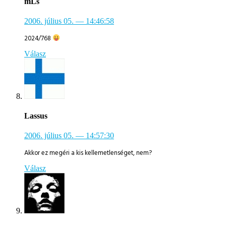
mLs
2006. július 05.
— 14:46:58
2024/768
Válasz
Lassus
2006. július 05.
— 14:57:30
Akkor ez megéri a kis kellemetlenséget, nem?
Válasz