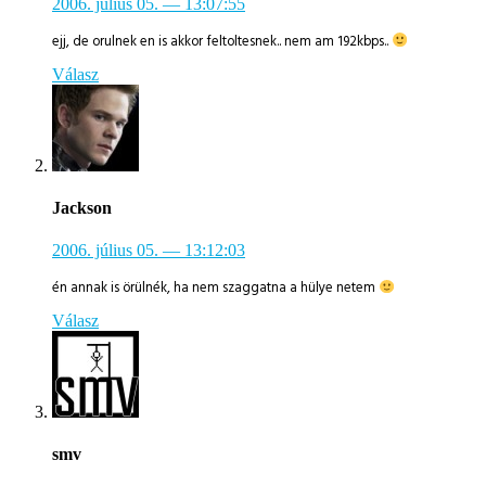
2006. július 05.
— 13:07:55
ejj, de orulnek en is akkor feltoltesnek.. nem am 192kbps..
Válasz
Jackson
2006. július 05.
— 13:12:03
én annak is örülnék, ha nem szaggatna a hülye netem
Válasz
smv