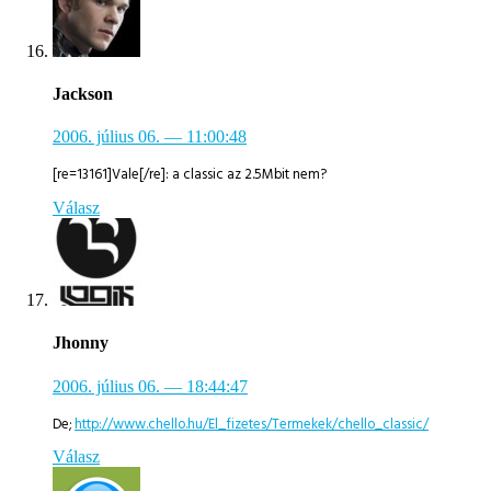
Jackson
2006. július 06.
— 11:00:48
[re=13161]Vale[/re]: a classic az 2.5Mbit nem?
Válasz
Jhonny
2006. július 06.
— 18:44:47
De;
http://www.chello.hu/El_fizetes/Termekek/chello_classic/
Válasz