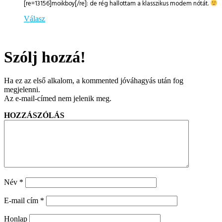
[re=13156]moikboy[/re]: de rég hallottam a klasszikus modem nótát.
Válasz
Szólj hozzá!
Ha ez az első alkalom, a kommented jóváhagyás után fog
megjelenni.
Az e-mail-címed nem jelenik meg.
HOZZÁSZÓLÁS
Név
*
E-mail cím
*
Honlap