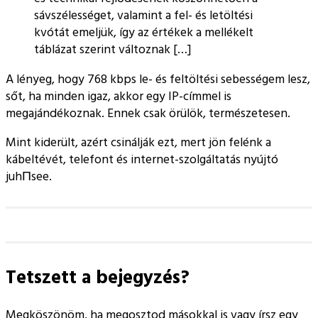
sávszélességet, valamint a fel- és letöltési
kvótát emeljük, így az értékek a mellékelt
táblázat szerint változnak […]
A lényeg, hogy 768 kbps le- és feltöltési sebességem lesz,
sőt, ha minden igaz, akkor egy IP-címmel is
megajándékoznak. Ennek csak örülök, természetesen.
Mint kiderült, azért csinálják ezt, mert jön felénk a
kábeltévét, telefont és internet-szolgáltatás nyújtó
juhΠsee.
Tetszett a bejegyzés?
Megköszönöm, ha megosztod másokkal is vagy írsz egy