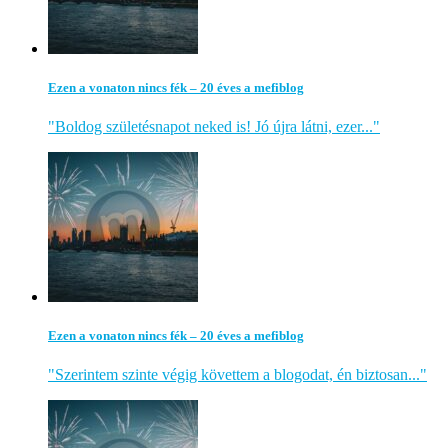
Ezen a vonaton nincs fék – 20 éves a mefiblog
"Boldog születésnapot neked is! Jó újra látni, ezer..."
Ezen a vonaton nincs fék – 20 éves a mefiblog
"Szerintem szinte végig követtem a blogodat, én biztosan..."