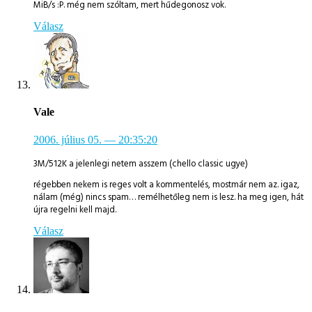
MiB/s :P. még nem szóltam, mert hűdegonosz vok.
Válasz
Vale
2006. július 05.
— 20:35:20
3M/512K a jelenlegi netem asszem (chello classic ugye)
régebben nekem is reges volt a kommentelés, mostmár nem az. igaz,
nálam (még) nincs spam… remélhetőleg nem is lesz. ha meg igen, hát
újra regelni kell majd.
Válasz