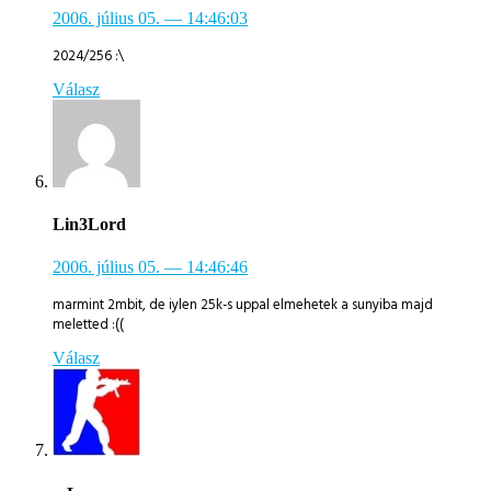
2006. július 05.
— 14:46:03
2024/256 :\
Válasz
Lin3Lord
2006. július 05.
— 14:46:46
marmint 2mbit, de iylen 25k-s uppal elmehetek a sunyiba majd
meletted :((
Válasz