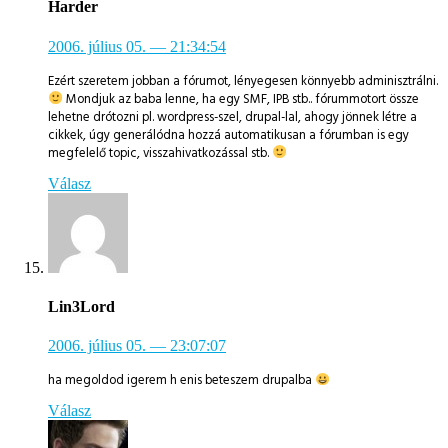
Harder
2006. július 05.
— 21:34:54
Ezért szeretem jobban a fórumot, lényegesen könnyebb adminisztrálni.
Mondjuk az baba lenne, ha egy SMF, IPB stb.. fórummotort össze
lehetne drótozni pl. wordpress-szel, drupal-lal, ahogy jönnek létre a
cikkek, úgy generálódna hozzá automatikusan a fórumban is egy
megfelelő topic, visszahivatkozással stb.
Válasz
Lin3Lord
2006. július 05.
— 23:07:07
ha megoldod igerem h enis beteszem drupalba
Válasz