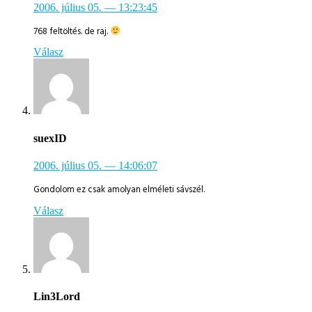
2006. július 05.
— 13:23:45
768 feltöltés. de raj.
Válasz
suexID
2006. július 05.
— 14:06:07
Gondolom ez csak amolyan elméleti sávszél.
Válasz
Lin3Lord