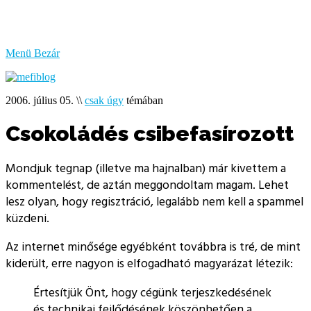
bűzlik
a
hal
Menü
Bezár
2006. július 05.
\\
csak úgy
témában
Csokoládés csibefasírozott
Mondjuk tegnap (illetve ma hajnalban) már kivettem a
kommentelést, de aztán meggondoltam magam. Lehet
lesz olyan, hogy regisztráció, legalább nem kell a spammel
küzdeni.
Az internet minősége egyébként továbbra is tré, de mint
kiderült, erre nagyon is elfogadható magyarázat létezik:
Értesítjük Önt, hogy cégünk terjeszkedésének
és technikai fejlődésének köszönhetően a