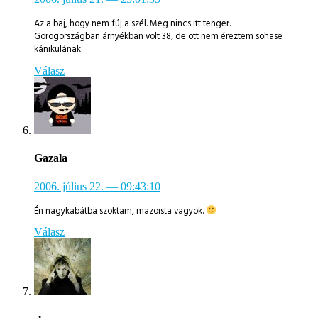
Az a baj, hogy nem fúj a szél. Meg nincs itt tenger.
Görögországban árnyékban volt 38, de ott nem éreztem sohase
kánikulának.
Válasz
Gazala
2006. július 22.
— 09:43:10
Én nagykabátba szoktam, mazoista vagyok.
Válasz