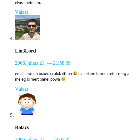
elviselhetetlen..
Válasz
Lin3Lord
2006. július 21.
— 21:58:09
en allandoan boxerba ulok itthon
ez nekem termezsetes meg a
meleg is mert panel powa
Válasz
Balázs
2006. július 21.
— 23:01:35