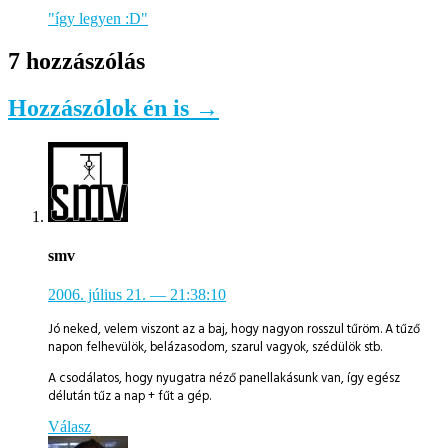
"így legyen :D"
7 hozzászólás
Hozzászólok én is →
smv
2006. július 21.
— 21:38:10
Jó neked, velem viszont az a baj, hogy nagyon rosszul tűröm. A tűző
napon felhevülök, belázasodom, szarul vagyok, szédülök stb.
A csodálatos, hogy nyugatra néző panellakásunk van, így egész
délután tűz a nap + fűt a gép.
Válasz