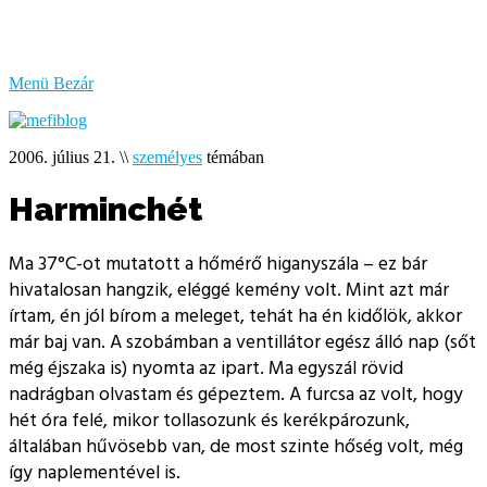
bűzlik
a
hal
Menü
Bezár
2006. július 21.
\\
személyes
témában
Harminchét
Ma 37°C-ot mutatott a hőmérő higanyszála – ez bár
hivatalosan hangzik, eléggé kemény volt. Mint azt már
írtam, én jól bírom a meleget, tehát ha én kidőlök, akkor
már baj van. A szobámban a ventillátor egész álló nap (sőt
még éjszaka is) nyomta az ipart. Ma egyszál rövid
nadrágban olvastam és gépeztem. A furcsa az volt, hogy
hét óra felé, mikor tollasozunk és kerékpározunk,
általában hűvösebb van, de most szinte hőség volt, még
így naplementével is.