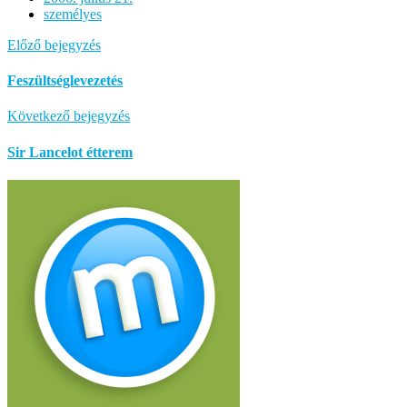
személyes
Előző bejegyzés
Feszültséglevezetés
Következő bejegyzés
Sir Lancelot étterem