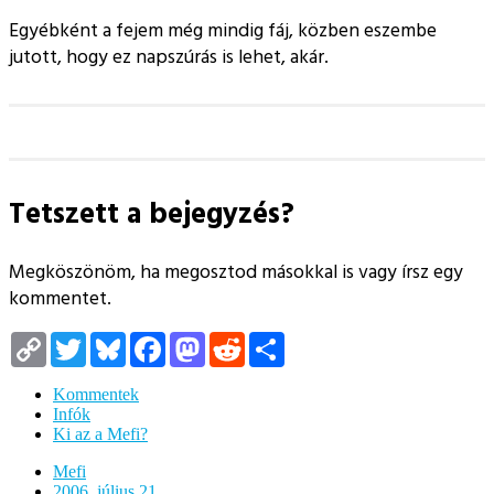
Egyébként a fejem még mindig fáj, közben eszembe
jutott, hogy ez napszúrás is lehet, akár.
Tetszett a bejegyzés?
Megköszönöm, ha megosztod másokkal is vagy írsz egy
kommentet.
Copy
Twitter
Bluesky
Facebook
Mastodon
Reddit
Megosztás
Link
Kommentek
Infók
Ki az a Mefi?
Mefi
2006. július 21.