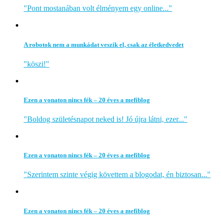
"Pont mostanában volt élményem egy online..."
A robotok nem a munkádat veszik el, csak az életkedvedet
"köszi!"
Ezen a vonaton nincs fék – 20 éves a mefiblog
"Boldog születésnapot neked is! Jó újra látni, ezer..."
Ezen a vonaton nincs fék – 20 éves a mefiblog
"Szerintem szinte végig követtem a blogodat, én biztosan..."
Ezen a vonaton nincs fék – 20 éves a mefiblog