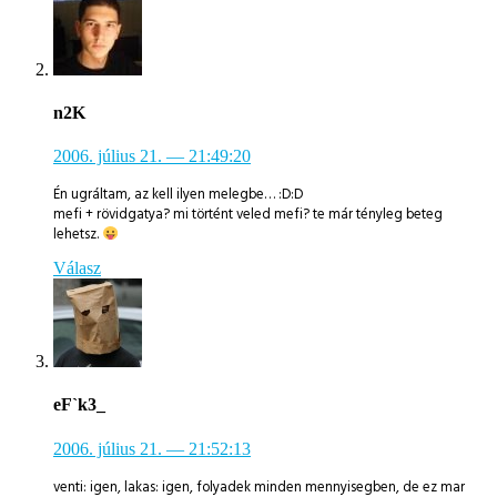
n2K
2006. július 21.
— 21:49:20
Én ugráltam, az kell ilyen melegbe… :D:D
mefi + rövidgatya? mi történt veled mefi? te már tényleg beteg
lehetsz.
Válasz
eF`k3_
2006. július 21.
— 21:52:13
venti: igen, lakas: igen, folyadek minden mennyisegben, de ez mar