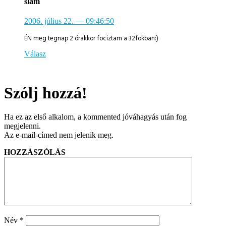
slam
2006. július 22.
— 09:46:50
ÉN meg tegnap 2 órakkor fociztam a 32fokban:)
Válasz
Szólj hozzá!
Ha ez az első alkalom, a kommented jóváhagyás után fog
megjelenni.
Az e-mail-címed nem jelenik meg.
HOZZÁSZÓLÁS
Név
*