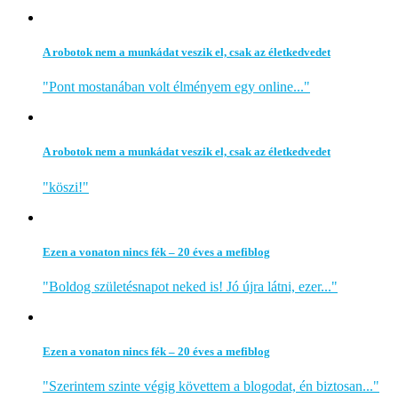
A robotok nem a munkádat veszik el, csak az életkedvedet
"Pont mostanában volt élményem egy online..."
A robotok nem a munkádat veszik el, csak az életkedvedet
"köszi!"
Ezen a vonaton nincs fék – 20 éves a mefiblog
"Boldog születésnapot neked is! Jó újra látni, ezer..."
Ezen a vonaton nincs fék – 20 éves a mefiblog
"Szerintem szinte végig követtem a blogodat, én biztosan..."