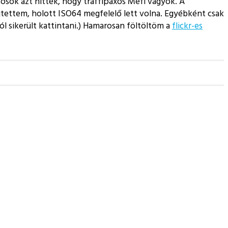
tósok azt hitték, hogy traffipaxos Mefi vagyok. A
jtettem, holott ISO64 megfelelő lett volna. Egyébként csak
l sikerült kattintani.) Hamarosan föltöltöm a
flickr-es