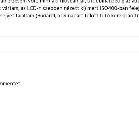
n érzésem volt, mint aki tilosban jár, utóbbinál pedig az au
et vártam, az LCD-n szebben nézett ki) mert ISO400-ban fele
elyet találtam (Budáról, a Dunapart fölött futó kerékpárútró
ommentet.