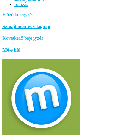
fotózás
Előző bejegyzés
Szmájlimentes világnap
Következő bejegyzés
M0-s híd