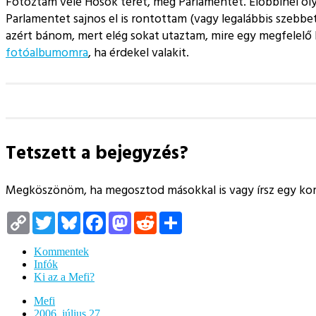
Fotóztam vele Hősök terét, meg Parlamentet. Előbbinél olya
Parlamentet sajnos el is rontottam (vagy legalábbis szebb
azért bánom, mert elég sokat utaztam, mire egy megfelelő h
fotóalbumomra
, ha érdekel valakit.
Tetszett a bejegyzés?
Megköszönöm, ha megosztod másokkal is vagy írsz egy k
Copy
Twitter
Bluesky
Facebook
Mastodon
Reddit
Megosztás
Link
Kommentek
Infók
Ki az a Mefi?
Mefi
2006. július 27.