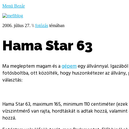
bűzlik
Menü
Bezár
a
hal
2006. július 27.
\\
fotózás
témában
Hama Star 63
Ma megleptem magam és a
gépem
egy állvánnyal. Igazábó
fotósboltba, ott közölték, hogy huszonkétezer az állvány,
választás:
Hama Star 63, maximum 165, minimum 110 centiméter (ezek 
vízszintmérő van rajta, hordtáskát is adtak hozzá, valami
hozzá.