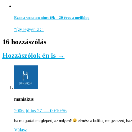
Ezen a vonaton nincs fék – 20 éves a mefiblog
"így legyen :D"
16 hozzászólás
Hozzászólok én is →
maniakus
2006. július 27.
— 00:10:56
ha magadat megleped, az milyen?
elmész a boltba, megveszed, haza
Válasz