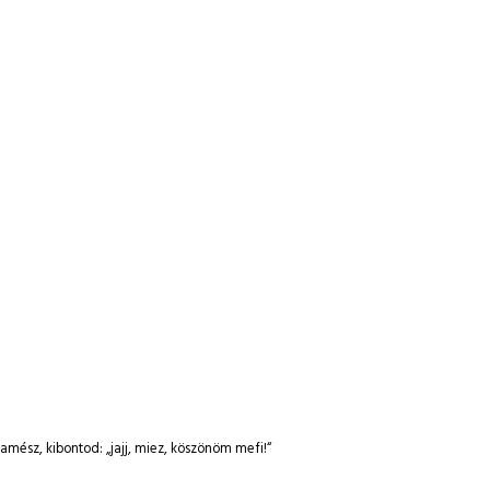
mész, kibontod: „jajj, miez, köszönöm mefi!“