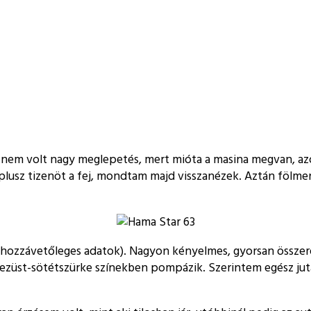
l nem volt nagy meglepetés, mert mióta a masina megvan, az
 plusz tizenöt a fej, mondtam majd visszanézek. Aztán fölm
hozzávetőleges adatok). Nagyon kényelmes, gyorsan összere
nt ezüst-sötétszürke színekben pompázik. Szerintem egész ju