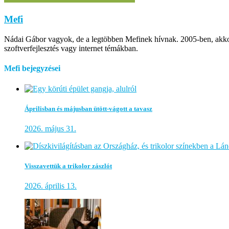
Mefi
Nádai Gábor vagyok, de a legtöbben Mefinek hívnak. 2005-ben, akkor m
szoftverfejlesztés vagy internet témákban.
Mefi bejegyzései
Áprilisban és májusban ütött-vágott a tavasz
2026. május 31.
Visszavettük a trikolor zászlót
2026. április 13.