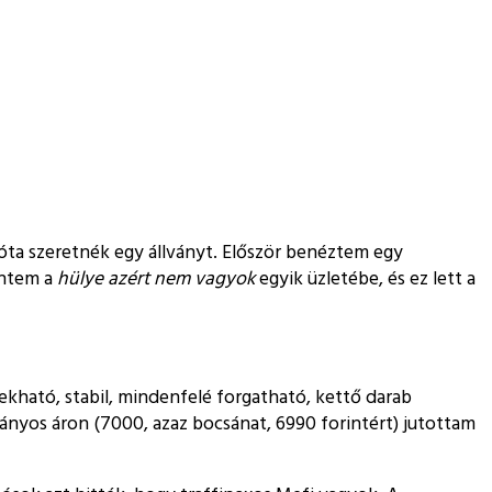
óta szeretnék egy állványt. Először benéztem egy
entem a
hülye azért nem vagyok
egyik üzletébe, és ez lett a
kható, stabil, mindenfelé forgatható, kettő darab
tányos áron (7000, azaz bocsánat, 6990 forintért) jutottam