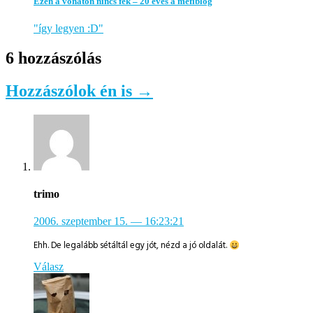
Ezen a vonaton nincs fék – 20 éves a mefiblog
"így legyen :D"
6 hozzászólás
Hozzászólok én is →
trimo
2006. szeptember 15.
— 16:23:21
Ehh. De legalább sétáltál egy jót, nézd a jó oldalát.
Válasz