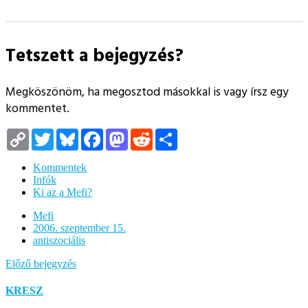
Tetszett a bejegyzés?
Megköszönöm, ha megosztod másokkal is vagy írsz egy
kommentet.
Copy
Twitter
Bluesky
Facebook
Mastodon
Reddit
Megosztás
Link
Kommentek
Infók
Ki az a Mefi?
Mefi
2006. szeptember 15.
antiszociális
Előző bejegyzés
KRESZ