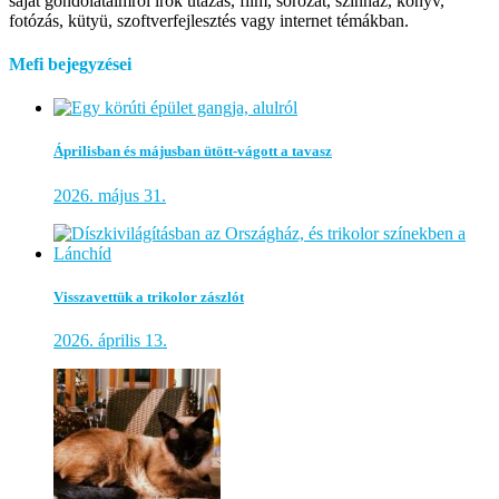
saját gondolataimról írok utazás, film, sorozat, színház, könyv,
fotózás, kütyü, szoftverfejlesztés vagy internet témákban.
Mefi bejegyzései
Áprilisban és májusban ütött-vágott a tavasz
2026. május 31.
Visszavettük a trikolor zászlót
2026. április 13.