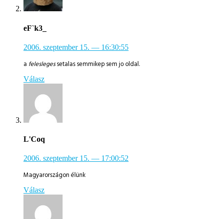
eF`k3_
2006. szeptember 15.
— 16:30:55
a
felesleges
setalas semmikep sem jo oldal.
Válasz
L'Coq
2006. szeptember 15.
— 17:00:52
Magyarországon élünk
Válasz