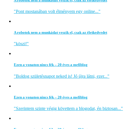
A robotok nem a munkádat veszik el, csak az életkedvedet
"Pont mostanában volt élményem egy online..."
A robotok nem a munkádat veszik el, csak az életkedvedet
"köszi!"
Ezen a vonaton nincs fék – 20 éves a mefiblog
"Boldog születésnapot neked is! Jó újra látni, ezer..."
Ezen a vonaton nincs fék – 20 éves a mefiblog
"Szerintem szinte végig követtem a blogodat, én biztosan..."