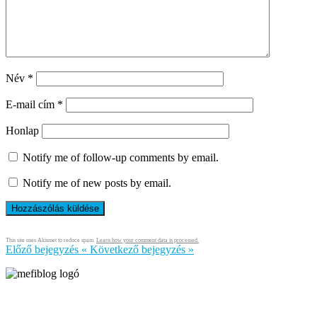
Név
*
E-mail cím
*
Honlap
Notify me of follow-up comments by email.
Notify me of new posts by email.
This site uses Akismet to reduce spam.
Learn how your comment data is processed.
Előző bejegyzés
«
Következő bejegyzés
»
Írja és rendezi Mefi, avagy Nádai Gábor © 2005-2026