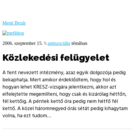
bűzlik
a
hal
Menü
Bezár
2006. szeptember 15.
\\
antiszociális
témában
Közlekedési felügyelet
A fent nevezett intézmény, azaz egyik dolgozója pedig
bekaphatja. Mert amikor érdeklődtem, hogy hol és
hogyan lehet KRESZ-vizsgára jelentkezni, akkor azt
elfelejtette megemlíteni, hogy csak és kizárólag hétfőn,
fél kettőig. A péntek kettő óra pedig nem hétfő fél
kettő. A közel háromnegyed órás sétát pedig kihagytam
volna, ha ezt tudom…