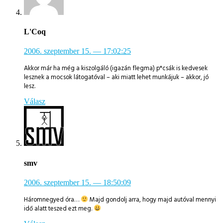
L'Coq
2006. szeptember 15.
— 17:02:25
Akkor már ha még a kiszolgáló (igazán flegma) p*csák is kedvesek
lesznek a mocsok látogatóval – aki miatt lehet munkájuk – akkor, jó
lesz.
Válasz
smv
2006. szeptember 15.
— 18:50:09
Háromnegyed óra…
Majd gondolj arra, hogy majd autóval mennyi
idő alatt teszed ezt meg.