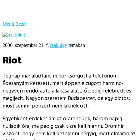
bűzlik
a
hal
Menü
Bezár
2006. szeptember 21.
\\
csak úgy
témában
Riot
Tegnap már aludtam, mikor csörgött a telefonom.
Édesanyám keresett, mert éppen elzúgott harminc-
negyven rendőrautó a lakása alatt, ő pedig felébredt és
megijedt. Nagyon szeretem Budapestet, de egy biztos:
most semmi pénzért nem laknék ott.
Egyébként érdekes ám az órarendünk, három napig
nulladik óra, ma pedig csak tízre kell menni. Örömhír
viszont, hogy nem kell betnlenni négyig, mert elmarad az