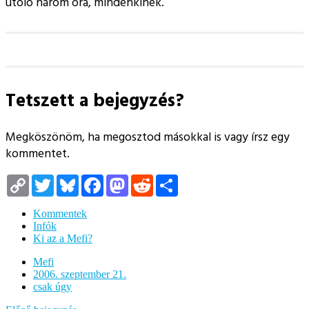
utoló három óra, mindenkinek.
Tetszett a bejegyzés?
Megköszönöm, ha megosztod másokkal is vagy írsz egy
kommentet.
Copy
Twitter
Bluesky
Facebook
Mastodon
Reddit
Megosztás
Link
Kommentek
Infók
Ki az a Mefi?
Mefi
2006. szeptember 21.
csak úgy