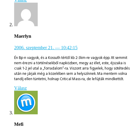
Maerlyn
2006. szeptember 21.
— 10:42:15
Én Bp-n vagyok, és a Kossuth tértől kb 2-3km-re vagyok épp. Itt semmit
nem érezni a történésekből napközben, megy az élet, este, éjszaka is
csak 1-2 jel utal a „forradalom“-ra. Viszont arra figyelek, hogy sötétedés
után ne járjak még a közelében sem a helyszínnek. Ma mentem volna
tandíj ellen tüntetni, holnap Critical Mass-ra, de lefújták mindkettőt.
Válasz
Mefi