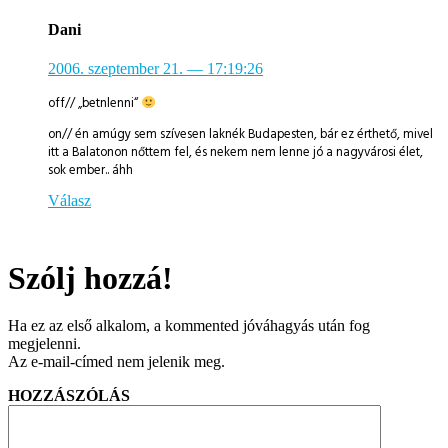
Dani
2006. szeptember 21.
— 17:19:26
off// „betnlenni“
on// én amúgy sem szívesen laknék Budapesten, bár ez érthető, mivel
itt a Balatonon nőttem fel, és nekem nem lenne jó a nagyvárosi élet,
sok ember.. áhh
Válasz
Szólj hozzá!
Ha ez az első alkalom, a kommented jóváhagyás után fog
megjelenni.
Az e-mail-címed nem jelenik meg.
HOZZÁSZÓLÁS