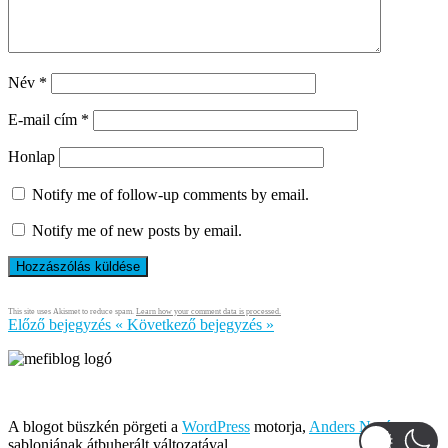
Név
*
E-mail cím
*
Honlap
Notify me of follow-up comments by email.
Notify me of new posts by email.
This site uses Akismet to reduce spam.
Learn how your comment data is processed.
Előző bejegyzés
«
Következő bejegyzés
»
Írja és rendezi Mefi, avagy Nádai Gábor © 2005-2026
A blogot büszkén pörgeti a
WordPress
motorja,
Anders Norén
sablonjának átbuherált változatával.