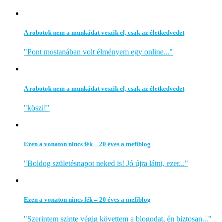
A robotok nem a munkádat veszik el, csak az életkedvedet
"Pont mostanában volt élményem egy online..."
A robotok nem a munkádat veszik el, csak az életkedvedet
"köszi!"
Ezen a vonaton nincs fék – 20 éves a mefiblog
"Boldog születésnapot neked is! Jó újra látni, ezer..."
Ezen a vonaton nincs fék – 20 éves a mefiblog
"Szerintem szinte végig követtem a blogodat, én biztosan..."