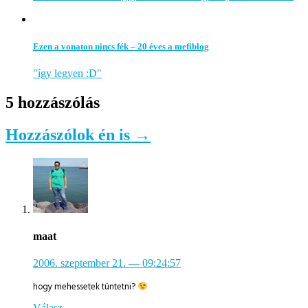
Ezen a vonaton nincs fék – 20 éves a mefiblog
"így legyen :D"
5 hozzászólás
Hozzászólok én is →
maat
2006. szeptember 21.
— 09:24:57
hogy mehessetek tüntetni?
Válasz