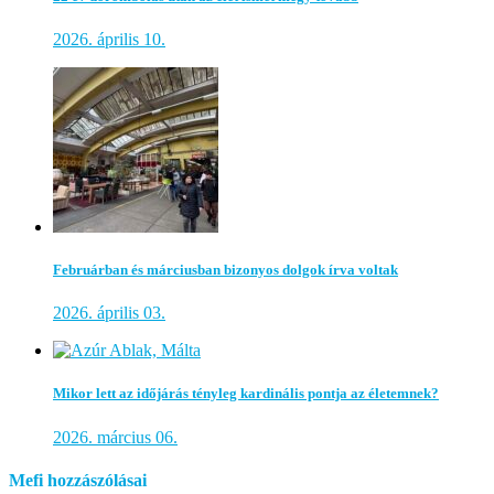
2026. április 10.
Februárban és márciusban bizonyos dolgok írva voltak
2026. április 03.
Mikor lett az időjárás tényleg kardinális pontja az életemnek?
2026. március 06.
Mefi hozzászólásai