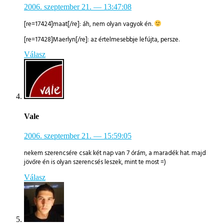
2006. szeptember 21.
— 13:47:08
[re=17424]maat[/re]: áh, nem olyan vagyok én.
[re=17428]Maerlyn[/re]: az értelmesebbje lefújta, persze.
Válasz
Vale
2006. szeptember 21.
— 15:59:05
nekem szerencsére csak két nap van 7 órám, a maradék hat. majd
jövőre én is olyan szerencsés leszek, mint te most =)
Válasz