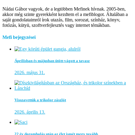
Nádai Gábor vagyok, de a legtöbben Mefinek hívnak. 2005-ben,
akkor még szinte gyerekként kezdtem el a mefiblogot. Általában a
saját gondolataimról írok utazás, film, sorozat, színház, könyv,
fotózás, kütyü, szoftverfejlesztés vagy internet témákban.
Mefi bejegyzései
Áprilisban és májusban ütött-vágott a tavasz
2026. május 31.
Visszavettük a trikolor zászlót
2026. április 13.
22 év dorombolás után az élet ismét megy tovább