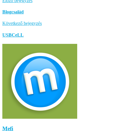
Előző bejegyzés
Blogcsalád
Következő bejegyzés
USBCeLL
Mefi