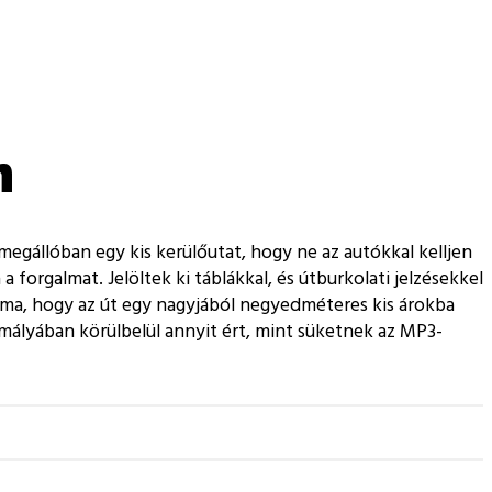
m
egállóban egy kis kerülőutat, hogy ne az autókkal kelljen
 forgalmat. Jelöltek ki táblákkal, és útburkolati jelzésekkel
léma, hogy az út egy nagyjából negyedméteres kis árokba
ormályában körülbelül annyit ért, mint süketnek az MP3-