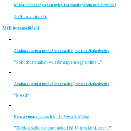
Mikor lett az időjárás tényleg kardinális pontja az életemnek?
2026. március 06.
Mefi hozzászólásai
A robotok nem a munkádat veszik el, csak az életkedvedet
"Pont mostanában volt élményem egy online..."
A robotok nem a munkádat veszik el, csak az életkedvedet
"köszi!"
Ezen a vonaton nincs fék – 20 éves a mefiblog
"Boldog születésnapot neked is! Jó újra látni, ezer..."