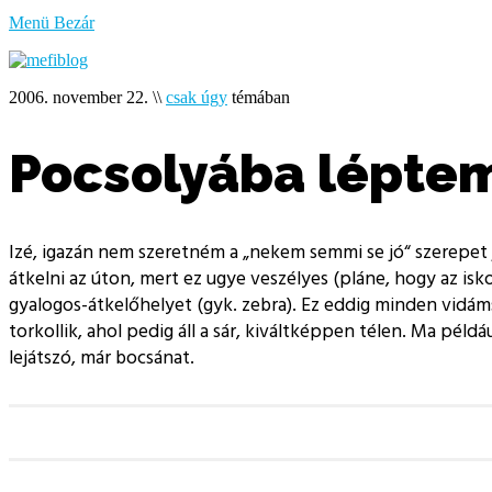
bűzlik
Menü
Bezár
a
hal
2006. november 22.
\\
csak úgy
témában
Pocsolyába léptem,
Izé, igazán nem szeretném a
nekem semmi se jó
szerepet 
átkelni az úton, mert ez ugye veszélyes (pláne, hogy az isko
gyalogos-átkelőhelyet (gyk. zebra). Ez eddig minden vidám
torkollik, ahol pedig áll a sár, kiváltképpen télen. Ma pél
lejátszó, már bocsánat.