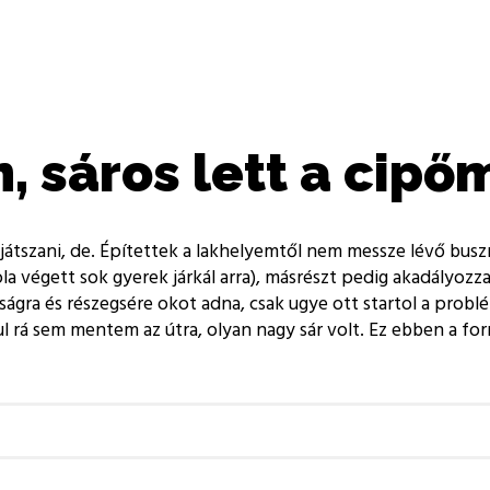
 sáros lett a cipő
játszani, de. Építettek a lakhelyemtől nem messze lévő buszm
la végett sok gyerek járkál arra), másrészt pedig akadályozza a
ságra és részegsére okot adna, csak ugye ott startol a prob
dául rá sem mentem az útra, olyan nagy sár volt. Ez ebben a f