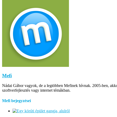
Mefi
Nádai Gábor vagyok, de a legtöbben Mefinek hívnak. 2005-ben, akkor m
szoftverfejlesztés vagy internet témákban.
Mefi bejegyzései