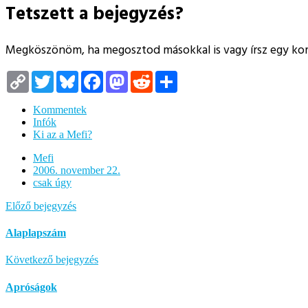
Tetszett a bejegyzés?
Megköszönöm, ha megosztod másokkal is vagy írsz egy k
Copy
Twitter
Bluesky
Facebook
Mastodon
Reddit
Megosztás
Link
Kommentek
Infók
Ki az a Mefi?
Mefi
2006. november 22.
csak úgy
Előző bejegyzés
Alaplapszám
Következő bejegyzés
Apróságok