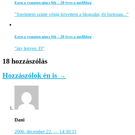
Ezen a vonaton nincs fék – 20 éves a mefiblog
"Szerintem szinte végig követtem a blogodat, én biztosan..."
Ezen a vonaton nincs fék – 20 éves a mefiblog
"így legyen :D"
18 hozzászólás
Hozzászólok én is →
Dani
2006. december 22.
— 14:30:33