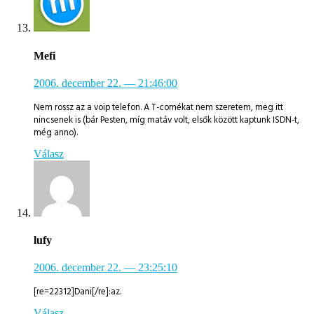
Mefi
2006. december 22.
— 21:46:00
Nem rossz az a voip telefon. A T-comékat nem szeretem, meg itt
nincsenek is (bár Pesten, míg matáv volt, elsők között kaptunk ISDN-t,
még anno).
Válasz
lufy
2006. december 22.
— 23:25:10
[re=22312]Dani[/re]:az.
Válasz