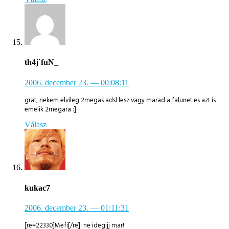
th4j`fuN_
2006. december 23.
— 00:08:11
grat, nekem elvileg 2megas adsl lesz vagy marad a falunet es azt is
emelik 2megara :]
Válasz
kukac7
2006. december 23.
— 01:11:31
[re=22330]Mefi[/re]: ne idegijj mar!