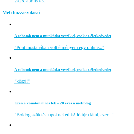
2026. április 03.
Mefi hozzászólásai
A robotok nem a munkádat veszik el, csak az életkedvedet
"Pont mostanában volt élményem egy online..."
A robotok nem a munkádat veszik el, csak az életkedvedet
"köszi!"
Ezen a vonaton nincs fék – 20 éves a mefiblog
"Boldog születésnapot neked is! Jó újra látni, ezer..."