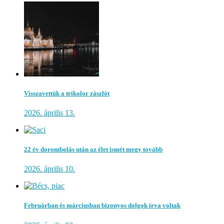
Visszavettük a trikolor zászlót
2026. április 13.
22 év dorombolás után az élet ismét megy tovább
2026. április 10.
Februárban és márciusban bizonyos dolgok írva voltak