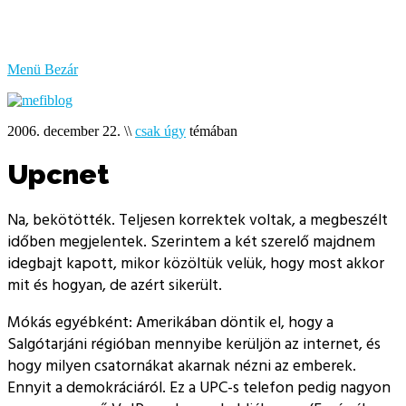
bűzlik
a
hal
Menü
Bezár
2006. december 22.
\\
csak úgy
témában
Upcnet
Na, bekötötték. Teljesen korrektek voltak, a megbeszélt
időben megjelentek. Szerintem a két szerelő majdnem
idegbajt kapott, mikor közöltük velük, hogy most akkor
mit és hogyan, de azért sikerült.
Mókás egyébként: Amerikában döntik el, hogy a
Salgótarjáni régióban mennyibe kerüljön az internet, és
hogy milyen csatornákat akarnak nézni az emberek.
Ennyit a demokráciáról. Ez a UPC-s telefon pedig nagyon