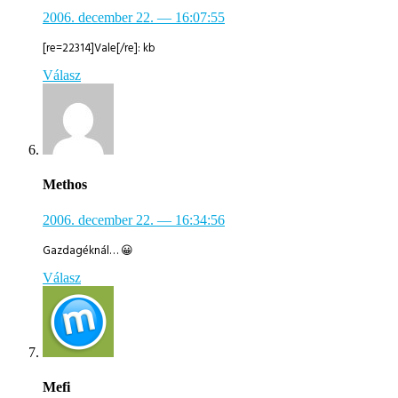
2006. december 22.
— 16:07:55
[re=22314]Vale[/re]: kb
Válasz
Methos
2006. december 22.
— 16:34:56
Gazdagéknál… 😀
Válasz
Mefi