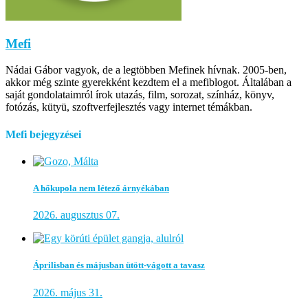
Mefi
Nádai Gábor vagyok, de a legtöbben Mefinek hívnak. 2005-ben,
akkor még szinte gyerekként kezdtem el a mefiblogot. Általában a
saját gondolataimról írok utazás, film, sorozat, színház, könyv,
fotózás, kütyü, szoftverfejlesztés vagy internet témákban.
Mefi bejegyzései
A hőkupola nem létező árnyékában
2026. augusztus 07.
Áprilisban és májusban ütött-vágott a tavasz
2026. május 31.