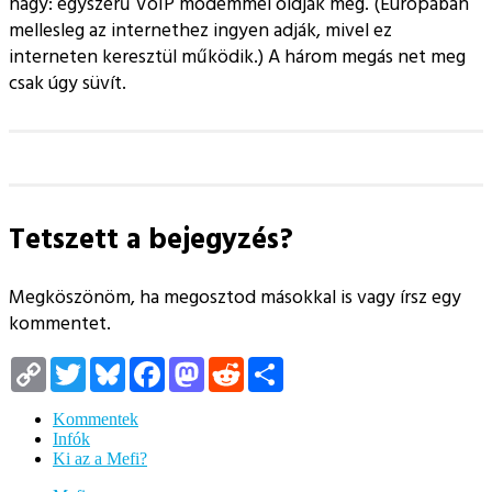
nagy: egyszerű VoIP modemmel oldják meg. (Európában
mellesleg az internethez ingyen adják, mivel ez
interneten keresztül működik.) A három megás net meg
csak úgy süvít.
Tetszett a bejegyzés?
Megköszönöm, ha megosztod másokkal is vagy írsz egy
kommentet.
Copy
Twitter
Bluesky
Facebook
Mastodon
Reddit
Megosztás
Link
Kommentek
Infók
Ki az a Mefi?