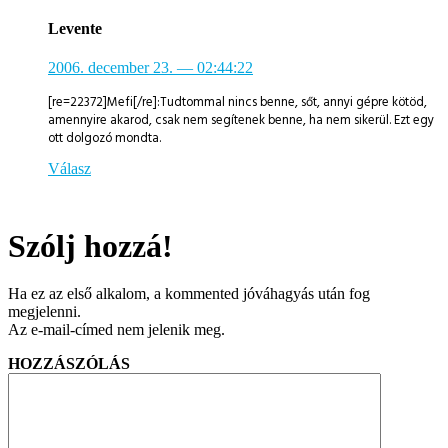
Levente
2006. december 23.
— 02:44:22
[re=22372]Mefi[/re]:Tudtommal nincs benne, sőt, annyi gépre kötöd,
amennyire akarod, csak nem segítenek benne, ha nem sikerül. Ezt egy
ott dolgozó mondta.
Válasz
Szólj hozzá!
Ha ez az első alkalom, a kommented jóváhagyás után fog
megjelenni.
Az e-mail-címed nem jelenik meg.
HOZZÁSZÓLÁS