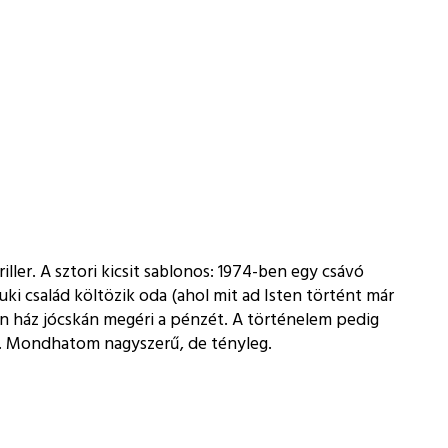
ller. A sztori kicsit sablonos: 1974-ben egy csávó
uki család költözik oda (ahol mit ad Isten történt már
yen ház jócskán megéri a pénzét. A történelem pedig
d. Mondhatom nagyszerű, de tényleg.