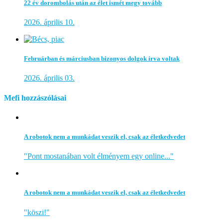
22 év dorombolás után az élet ismét megy tovább
2026. április 10.
Februárban és márciusban bizonyos dolgok írva voltak
2026. április 03.
Mefi hozzászólásai
A robotok nem a munkádat veszik el, csak az életkedvedet
"Pont mostanában volt élményem egy online..."
A robotok nem a munkádat veszik el, csak az életkedvedet
"köszi!"