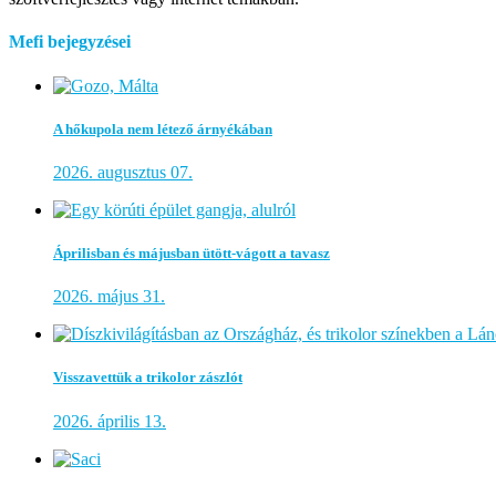
Mefi bejegyzései
A hőkupola nem létező árnyékában
2026. augusztus 07.
Áprilisban és májusban ütött-vágott a tavasz
2026. május 31.
Visszavettük a trikolor zászlót
2026. április 13.