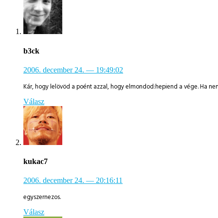
b3ck
2006. december 24.
— 19:49:02
Kár, hogy lelövöd a poént azzal, hogy elmondod:hepiend a vége. Ha ne
Válasz
kukac7
2006. december 24.
— 20:16:11
egyszernezos.
Válasz