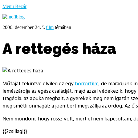
bűzlik
Menü
Bezár
a
hal
2006. december 24.
\\
film
témában
A rettegés háza
Műfaját tekintve elvileg ez egy
horrorfilm
, de maradjunk in
lemészárolja az egész családját, majd azzal védekezik, hogy
tragédia: az apuka meghalt, a gyerekek meg nem igazán szer
megismétli önmagát: a jóembert megszállja az ördög. Az ő
Nem mondom, hogy rossz volt, mert el nem kapcsoltam, de
{{3csillag|}}