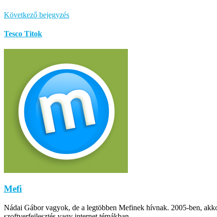
Következő bejegyzés
Tesco Titok
Mefi
Nádai Gábor vagyok, de a legtöbben Mefinek hívnak. 2005-ben, akkor m
szoftverfejlesztés vagy internet témákban.