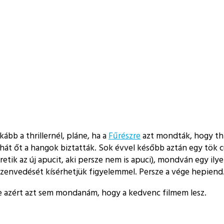
kább a thrillernél, pláne, ha a
Fűrészre
azt mondták, hogy thri
 hát őt a hangok biztatták. Sok évvel később aztán egy tök c
etik az új apucit, aki persze nem is apuci), mondván egy il
 szenvedését kísérhetjük figyelemmel. Persze a vége hepien
 azért azt sem mondanám, hogy a kedvenc filmem lesz.