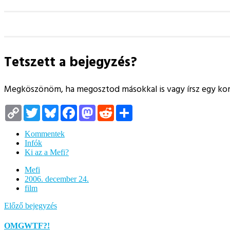
Tetszett a bejegyzés?
Megköszönöm, ha megosztod másokkal is vagy írsz egy k
Copy
Twitter
Bluesky
Facebook
Mastodon
Reddit
Megosztás
Link
Kommentek
Infók
Ki az a Mefi?
Mefi
2006. december 24.
film
Előző bejegyzés
OMGWTF?!