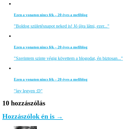
Ezen a vonaton nincs fék – 20 éves a mefiblog
"Boldog születésnapot neked is! Jó újra látni, ezer..."
Ezen a vonaton nincs fék – 20 éves a mefiblog
"Szerintem szinte végig követtem a blogodat, én biztosan..."
Ezen a vonaton nincs fék – 20 éves a mefiblog
"így legyen :D"
10 hozzászólás
Hozzászólok én is →