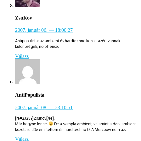
ZsuKov
2007. január 06.
— 18:00:27
Antipopulista: az ambient és hardtechno között azért vannak
különbségek, no offense.
Válasz
AntiPopulista
2007. január 08.
— 23:10:51
[re=23289]ZsuKov[/re]:
Már hogyne lenne.
De a szimpla ambient, valamint a dark ambient
között is… De említettem én hard techno-t? A Merzbow nem az.
Válasz