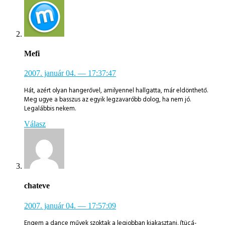
Mefi
2007. január 04.
— 17:37:47
Hát, azért olyan hangerővel, amilyennel hallgatta, már eldönthető.
Meg ugye a basszus az egyik legzavaróbb dolog, ha nem jó.
Legalábbis nekem.
Válasz
chateve
2007. január 04.
— 17:57:09
Engem a dance művek szoktak a legjobban kiakasztani. (tücá-