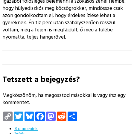
Igazából fölösleges belemenni a szokásos zenei flémbe,
hogy hülyediszkós meg köcsögrokker, mindössze csak
azon gondolkodtam el, hogy érdekes ízlése lehet a
gyereknek. Én tíz perc után szabályszerűen rosszul
voltam, még a fejem is megfájdult, ő meg a fülébe
nyomatta, teljes hangerővel.
Tetszett a bejegyzés?
Megköszönöm, ha megosztod másokkal is vagy írsz egy
kommentet.
Copy
Twitter
Bluesky
Facebook
Mastodon
Reddit
Megosztás
Link
Kommentek
Infók