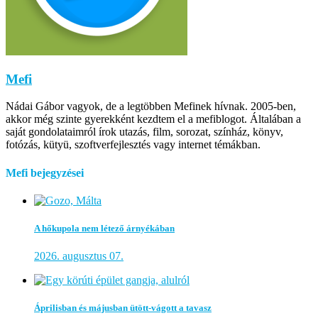
Mefi
Nádai Gábor vagyok, de a legtöbben Mefinek hívnak. 2005-ben,
akkor még szinte gyerekként kezdtem el a mefiblogot. Általában a
saját gondolataimról írok utazás, film, sorozat, színház, könyv,
fotózás, kütyü, szoftverfejlesztés vagy internet témákban.
Mefi bejegyzései
A hőkupola nem létező árnyékában
2026. augusztus 07.
Áprilisban és májusban ütött-vágott a tavasz