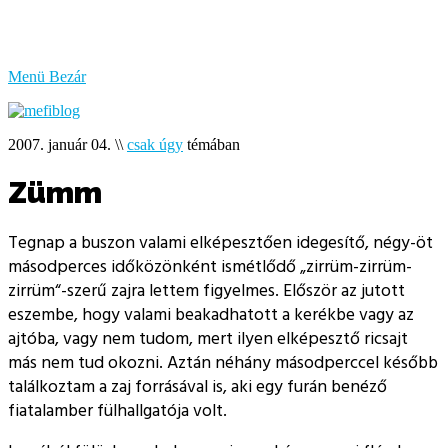
bűzlik
a
hal
Menü
Bezár
2007. január 04.
\\
csak úgy
témában
Zümm
Tegnap a buszon valami elképesztően idegesítő, négy-öt
másodperces időközönként ismétlődő
zirrüm-zirrüm-
zirrüm
-szerű zajra lettem figyelmes. Először az jutott
eszembe, hogy valami beakadhatott a kerékbe vagy az
ajtóba, vagy nem tudom, mert ilyen elképesztő ricsajt
más nem tud okozni. Aztán néhány másodperccel később
találkoztam a zaj forrásával is, aki egy furán benéző
fiatalamber fülhallgatója volt.