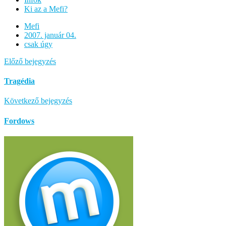
Ki az a Mefi?
Mefi
2007. január 04.
csak úgy
Előző bejegyzés
Tragédia
Következő bejegyzés
Fordows