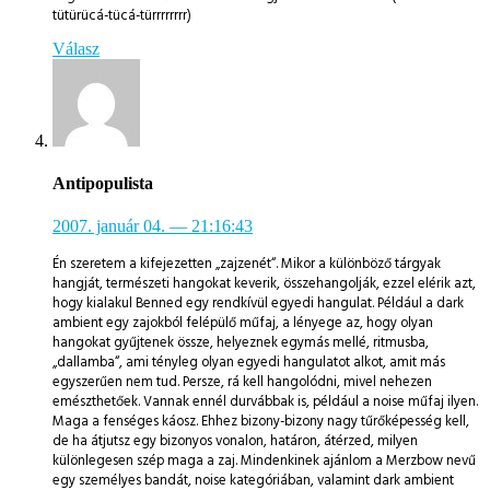
tütürücá-tücá-türrrrrrrr)
Válasz
Antipopulista
2007. január 04.
— 21:16:43
Én szeretem a kifejezetten „zajzenét“. Mikor a különböző tárgyak
hangját, természeti hangokat keverik, összehangolják, ezzel elérik azt,
hogy kialakul Benned egy rendkívül egyedi hangulat. Például a dark
ambient egy zajokból felépülő műfaj, a lényege az, hogy olyan
hangokat gyűjtenek össze, helyeznek egymás mellé, ritmusba,
„dallamba“, ami tényleg olyan egyedi hangulatot alkot, amit más
egyszerűen nem tud. Persze, rá kell hangolódni, mivel nehezen
emészthetőek. Vannak ennél durvábbak is, például a noise műfaj ilyen.
Maga a fenséges káosz. Ehhez bizony-bizony nagy tűrőképesség kell,
de ha átjutsz egy bizonyos vonalon, határon, átérzed, milyen
különlegesen szép maga a zaj. Mindenkinek ajánlom a Merzbow nevű
egy személyes bandát, noise kategóriában, valamint dark ambient