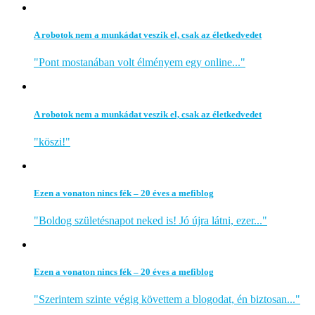
A robotok nem a munkádat veszik el, csak az életkedvedet
"Pont mostanában volt élményem egy online..."
A robotok nem a munkádat veszik el, csak az életkedvedet
"köszi!"
Ezen a vonaton nincs fék – 20 éves a mefiblog
"Boldog születésnapot neked is! Jó újra látni, ezer..."
Ezen a vonaton nincs fék – 20 éves a mefiblog
"Szerintem szinte végig követtem a blogodat, én biztosan..."