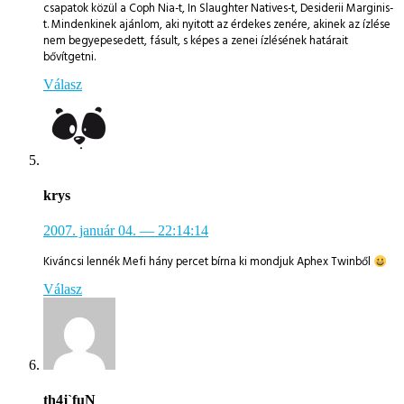
csapatok közül a Coph Nia-t, In Slaughter Natives-t, Desiderii Marginis-
t. Mindenkinek ajánlom, aki nyitott az érdekes zenére, akinek az ízlése
nem begyepesedett, fásult, s képes a zenei ízlésének határait
bővítgetni.
Válasz
krys
2007. január 04.
— 22:14:14
Kiváncsi lennék Mefi hány percet bírna ki mondjuk Aphex Twinből
Válasz
th4j`fuN_