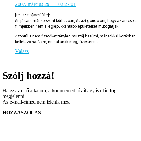
2007. március 29.
— 02:27:01
[re=27299]Mefi[/re]:
én jártam már korszerű kórházban, és azt gondolom, hogy az amcsik a
filmjeikben nem a leglepukkantabb épületeiket mutogatják.
Azontúl a nem fizetőket tényleg muszáj kiszűrni, már sokkal korábban
kellett volna. Nem, ne haljanak meg, fizessenek.
Válasz
Szólj hozzá!
Ha ez az első alkalom, a kommented jóváhagyás után fog
megjelenni.
Az e-mail-címed nem jelenik meg.
HOZZÁSZÓLÁS