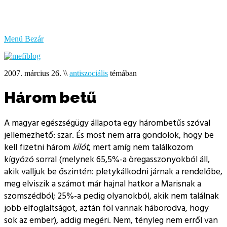
bűzlik
a
hal
Menü
Bezár
2007. március 26.
\\
antiszociális
témában
Három betű
A magyar egészségügy állapota egy hárombetűs szóval
jellemezhető: szar. És most nem arra gondolok, hogy be
kell fizetni három
kilót
, mert amíg nem találkozom
kígyózó sorral (melynek 65,5%-a öregasszonyokból áll,
akik valljuk be őszintén: pletykálkodni járnak a rendelőbe,
meg elviszik a számot már hajnal hatkor a Marisnak a
szomszédból; 25%-a pedig olyanokból, akik nem találnak
jobb elfoglaltságot, aztán föl vannak háborodva, hogy
sok az ember), addig megéri. Nem, tényleg nem erről van