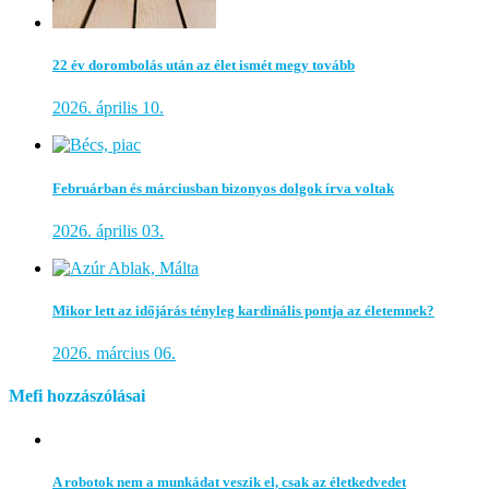
22 év dorombolás után az élet ismét megy tovább
2026. április 10.
Februárban és márciusban bizonyos dolgok írva voltak
2026. április 03.
Mikor lett az időjárás tényleg kardinális pontja az életemnek?
2026. március 06.
Mefi hozzászólásai
A robotok nem a munkádat veszik el, csak az életkedvedet