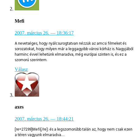
Mefi
2007. március 26.
— 18:36:17
A nevetséges, hogy nyálcsurogtatvan nézzük az amcsi filmeket és
sorozatokat, hogy milyen már a leggagyibb városi kórház is. Nagyjából
harminc évvel lehetünk elmaradva, még európai szinten is, és ez a
szomorú szerintem.
Válasz
axes
2007. március 26.
— 18:44:21
[re=27299]Mefi[/re]: és a legszomorúbb talán az, hogy nem csak ezen
a téren vagyunk elmaradva…