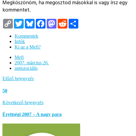
Megköszönöm, ha megosztod másokkal is vagy írsz egy
kommentet.
Copy
Twitter
Bluesky
Facebook
Mastodon
Reddit
Megosztás
Link
Kommentek
Infók
Ki az a Mefi?
Mefi
2007. március 26.
antiszociális
Előző bejegyzés
50
Következő bejegyzés
Érettségi 2007 – A nagy para