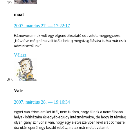
maat
2007. március 27.
— 17:22:17
Háziorvosomnak volt egy elgondolkoztató odavetett megjegyzése.
„Húsz éve még néha volt idő a beteg megvizsgálására is. Ma már csak
adminisztrálunk.“
Válasz
Vale
2007. március 28.
— 19:16:34
egyet van értve. amiket írtál, nem tudom, hogy állnak a normálisabb
helyek kórházaira és egyéb eg.ügy intézményekre, de hogy itt tényleg
olyan gány színvonal van, hogy egy életveszélyben lévő srácot másfél
óra után operál egy kezdő sebész, na az már mutat valamit.