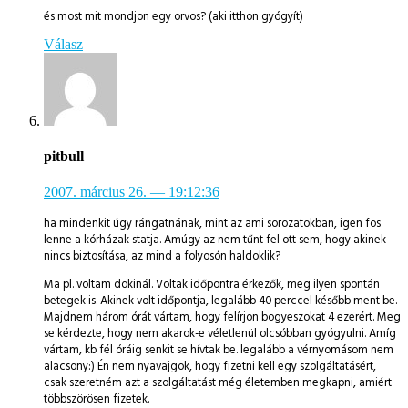
és most mit mondjon egy orvos? (aki itthon gyógyít)
Válasz
pitbull
2007. március 26.
— 19:12:36
ha mindenkit úgy rángatnának, mint az ami sorozatokban, igen fos
lenne a kórházak statja. Amúgy az nem tűnt fel ott sem, hogy akinek
nincs biztosítása, az mind a folyosón haldoklik?
Ma pl. voltam dokinál. Voltak időpontra érkezők, meg ilyen spontán
betegek is. Akinek volt időpontja, legalább 40 perccel később ment be.
Majdnem három órát vártam, hogy felírjon bogyeszokat 4 ezerért. Meg
se kérdezte, hogy nem akarok-e véletlenül olcsóbban gyógyulni. Amíg
vártam, kb fél óráig senkit se hívtak be. legalább a vérnyomásom nem
alacsony:) Én nem nyavajgok, hogy fizetni kell egy szolgáltatásért,
csak szeretném azt a szolgáltatást még életemben megkapni, amiért
többszörösen fizetek.