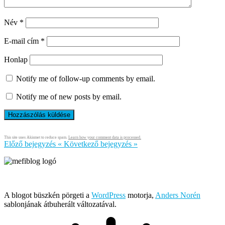
Név
*
E-mail cím
*
Honlap
Notify me of follow-up comments by email.
Notify me of new posts by email.
This site uses Akismet to reduce spam.
Learn how your comment data is processed.
Előző bejegyzés
«
Következő bejegyzés
»
Írja és rendezi Mefi, avagy Nádai Gábor © 2005-2026
A blogot büszkén pörgeti a
WordPress
motorja,
Anders Norén
sablonjának átbuherált változatával.