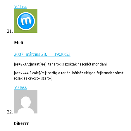
Válasz
Mefi
2007. március 28.
— 19:20:53
[re=27372]maat[/re]: tanárok is szoktak hasonlót mondani.
[re=27440]Vale[/re]: pedig a tarjáni kórház eléggé fejlettnek számít
(csak az orvosok szarok).
Válasz
bikerrr