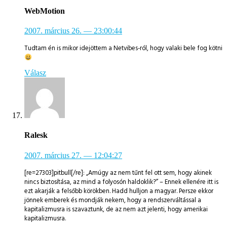
WebMotion
2007. március 26.
— 23:00:44
Tudtam én is mikor idejöttem a Netvibes-ról, hogy valaki bele fog kötni
Válasz
Ralesk
2007. március 27.
— 12:04:27
[re=27303]pitbull[/re]: „Amúgy az nem tűnt fel ott sem, hogy akinek
nincs biztosítása, az mind a folyosón haldoklik?” – Ennek ellenére itt is
ezt akarják a felsőbb körökben. Hadd hulljon a magyar. Persze ekkor
jönnek emberek és mondják nekem, hogy a rendszerváltással a
kapitalizmusra is szavaztunk, de az nem azt jelenti, hogy amerikai
kapitalizmusra.