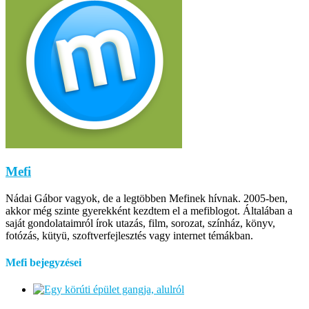
Mefi
Nádai Gábor vagyok, de a legtöbben Mefinek hívnak. 2005-ben,
akkor még szinte gyerekként kezdtem el a mefiblogot. Általában a
saját gondolataimról írok utazás, film, sorozat, színház, könyv,
fotózás, kütyü, szoftverfejlesztés vagy internet témákban.
Mefi bejegyzései