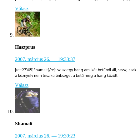
Válasz
Haszprus
2007. március 26.
— 19:33:37
[re=27305]Shamalt[/re]: sz az egy hang ami két betűből áll, szvsz, csak
a köznyelv nem tesz különbséget a betű meg a hang között
Válasz
Shamalt
2007. március 26.
— 19:39:23