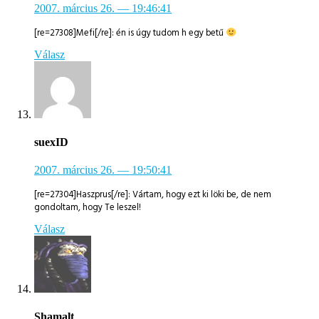
2007. március 26.
— 19:46:41
[re=27308]Mefi[/re]: én is úgy tudom h egy betű
Válasz
suexID
2007. március 26.
— 19:50:41
[re=27304]Haszprus[/re]: Vártam, hogy ezt ki löki be, de nem
gondoltam, hogy Te leszel!
Válasz
Shamalt