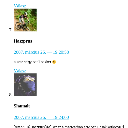
Válasz
Haszprus
2007. március 26.
— 19:20:58
a szar négy betű bakker
Válasz
Shamalt
2007. március 26.
— 19:24:00
[re=27304]Haszprus[/re]: az sz a magyarban egy betu, csak ketjegyu :]