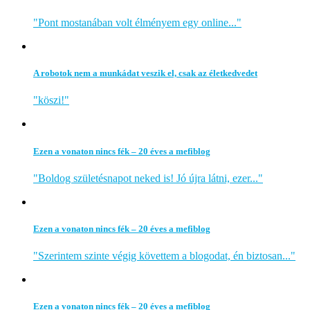
"Pont mostanában volt élményem egy online..."
A robotok nem a munkádat veszik el, csak az életkedvedet
"köszi!"
Ezen a vonaton nincs fék – 20 éves a mefiblog
"Boldog születésnapot neked is! Jó újra látni, ezer..."
Ezen a vonaton nincs fék – 20 éves a mefiblog
"Szerintem szinte végig követtem a blogodat, én biztosan..."
Ezen a vonaton nincs fék – 20 éves a mefiblog