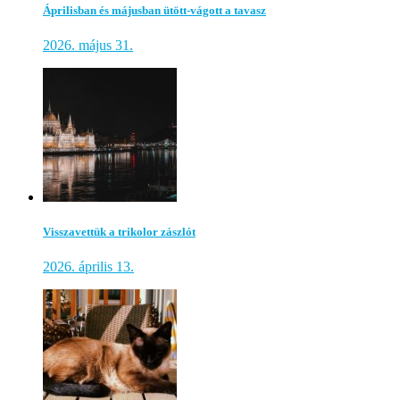
Áprilisban és májusban ütött-vágott a tavasz
2026. május 31.
Visszavettük a trikolor zászlót
2026. április 13.