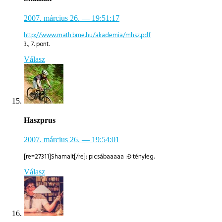
2007. március 26.
— 19:51:17
http://www.math.bme.hu/akademia/mhsz.pdf
3., 7. pont.
Válasz
Haszprus
2007. március 26.
— 19:54:01
[re=27311]Shamalt[/re]: picsábaaaaa :Đ tényleg.
Válasz