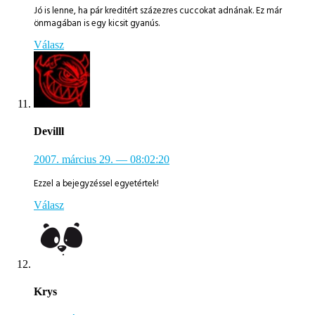
Jó is lenne, ha pár kreditért százezres cuccokat adnának. Ez már
önmagában is egy kicsit gyanús.
Válasz
Devilll
2007. március 29.
— 08:02:20
Ezzel a bejegyzéssel egyetértek!
Válasz
Krys