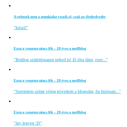
A robotok nem a munkádat veszik el, csak az életkedvedet
"köszi!"
Ezen a vonaton nincs fék – 20 éves a mefiblog
"Boldog születésnapot neked is! Jó újra látni, ezer..."
Ezen a vonaton nincs fék – 20 éves a mefiblog
"Szerintem szinte végig követtem a blogodat, én biztosan..."
Ezen a vonaton nincs fék – 20 éves a mefiblog
"így legyen :D"