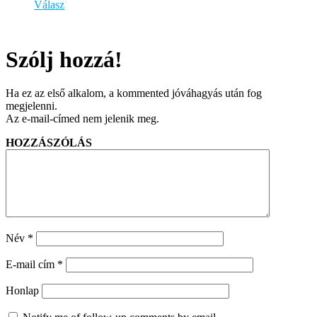
Válasz
Szólj hozzá!
Ha ez az első alkalom, a kommented jóváhagyás után fog
megjelenni.
Az e-mail-címed nem jelenik meg.
HOZZÁSZÓLÁS
Név
*
E-mail cím
*
Honlap