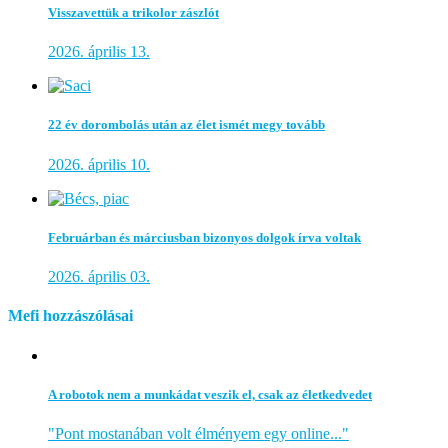
Visszavettük a trikolor zászlót
2026. április 13.
22 év dorombolás után az élet ismét megy tovább
2026. április 10.
Februárban és márciusban bizonyos dolgok írva voltak
2026. április 03.
Mefi hozzászólásai
A robotok nem a munkádat veszik el, csak az életkedvedet
"Pont mostanában volt élményem egy online..."