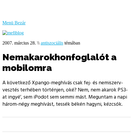
bűzlik
a
hal
Menü
Bezár
2007. március 28.
\\
antiszociális
témában
Nemakarokhonfoglalót a
mobilomra
A következő Xpango-meghívás csak fej- és nemiszerv-
vesztés terhében történjen, oké? Nem, nem akarok PS3-
at ingyé’, sem iPodot sem semmi mást. Meguntam a napi
három-négy meghívást, tessék békén hagyni, kézcsók.