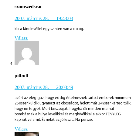
szomszedsrac
2007. március 28.
— 19:43:03
kb. a lánclevéllel egy szinten van a dolog.
Válasz
pitbull
2007. március 28.
— 20:03:49
azért az elég gáz, hogy eddig értelmesnek tartott emberek minimum
250szer küldik ugyanazt az okosságot, holott már 249szer kérted tőlik,
hogy ne tegyék. Mert beszopják, hogyha ők minden marhát
bombáznak a hülye levelikkel és meghívóikkal,a akkor TÉNYLEG
kapnak valamit. És nekik az jó lesz…. Na persze..
Válasz