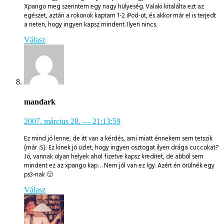
Xpango meg szerintem egy nagy hülyeség. Valaki kitalálta ezt az
egészet, aztán a rokonok kaptam 1-2 iPod-ot, és akkor már el is terjedt
a neten, hogy ingyen kapsz mindent. Ilyen nincs.
Válasz
mandark
2007. március 28.
— 21:13:59
Ez mind jó lenne, de itt van a kérdés, ami miatt énnekem sem tetszik
(már :S): Ez kinek jó üzlet, hogy ingyen osztogat ilyen drága cuccokat?
Jó, vannak olyan helyek ahol fizetve kapsz kreditet, de abból sem
mindent ez az xpango kap… Nem jól van ez így. Azért én örülnék egy
ps3-nak 🙂
Válasz