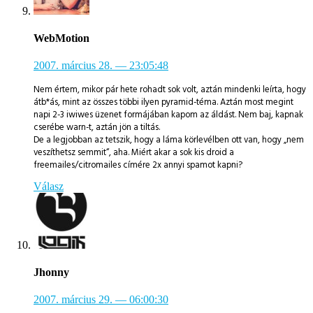
WebMotion
2007. március 28.
— 23:05:48
Nem értem, mikor pár hete rohadt sok volt, aztán mindenki leírta, hogy
átb*ás, mint az összes többi ilyen pyramid-téma. Aztán most megint
napi 2-3 iwiwes üzenet formájában kapom az áldást. Nem baj, kapnak
cserébe warn-t, aztán jön a tiltás.
De a legjobban az tetszik, hogy a láma körlevélben ott van, hogy „nem
veszíthetsz semmit“, aha. Miért akar a sok kis droid a
freemailes/citromailes címére 2x annyi spamot kapni?
Válasz
Jhonny
2007. március 29.
— 06:00:30