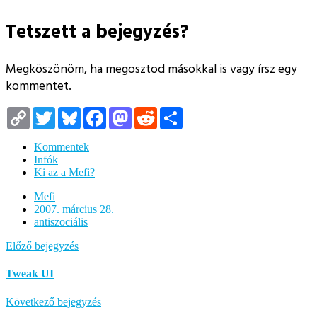
Tetszett a bejegyzés?
Megköszönöm, ha megosztod másokkal is vagy írsz egy
kommentet.
Copy
Twitter
Bluesky
Facebook
Mastodon
Reddit
Megosztás
Link
Kommentek
Infók
Ki az a Mefi?
Mefi
2007. március 28.
antiszociális
Előző bejegyzés
Tweak UI
Következő bejegyzés