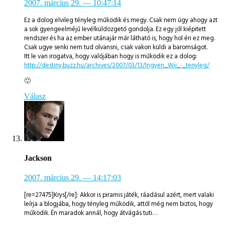
2007. március 29.
— 10:47:14
Ez a dolog elvileg tényleg működik és megy. Csak nem úgy ahogy azt
a sok gyengeelméjű levélküldözgető gondolja. Ez egy jól kiépitett
rendszer és ha az ember utánajár már látható is, hogy hol éri ez meg.
Csak ugye senki nem tud olvansni, csak vakon küldi a baromságot.
Itt le van irogatva, hogy valójában hogy is működik ez a dolog:
http://destiny.buzz.hu/archives/2007/03/13/Ingyen_Wii_-_tenyleg/
🙂
Válasz
Jackson
2007. március 29.
— 14:17:03
[re=27475]Krys[/re]: Akkor is piramis játék, ráadásul azért, mert valaki
leírja a blogjába, hogy tényleg működik, attól még nem biztos, hogy
működik. Én maradok annál, hogy átvágás tuti…