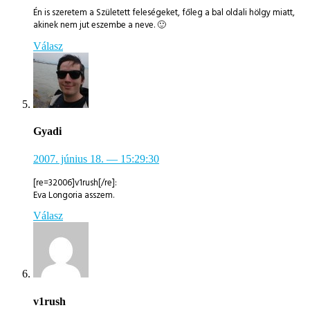
Én is szeretem a Született feleségeket, főleg a bal oldali hölgy miatt,
akinek nem jut eszembe a neve. 🙂
Válasz
Gyadi
2007. június 18.
— 15:29:30
[re=32006]v1rush[/re]:
Eva Longoria asszem.
Válasz
v1rush