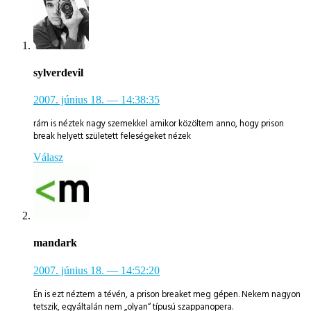
sylverdevil
2007. június 18.
— 14:38:35
rám is néztek nagy szemekkel amikor közöltem anno, hogy prison
break helyett született feleségeket nézek
Válasz
mandark
2007. június 18.
— 14:52:20
Én is ezt néztem a tévén, a prison breaket meg gépen. Nekem nagyon
tetszik, egyáltalán nem „olyan“ típusú szappanopera.