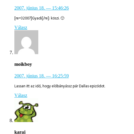
2007. június 18.
— 15:46:26
[re=32007]Gyadi[/re]: köszi. 🙂
Válasz
moikboy
2007. június 18.
— 16:25:59
Lassan itt az idő, hogy előbányássz pár Dallas epizódot.
Válasz
karaj