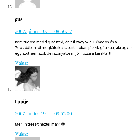
gus
2007. június 19.
— 08:56:17
nem tudom meddig nézted, én túl vagyok a 3. évadon és a
7.epizódban jól megküldik a sztorit! abban játszik gáti kati, aki ugyan
egy szót sem szól, de iszonyatosan jól hozza a karaktert!
Válasz
lippije
2007. június 19.
— 09:55:00
Men in trees-t néztél már? 😀
Válasz