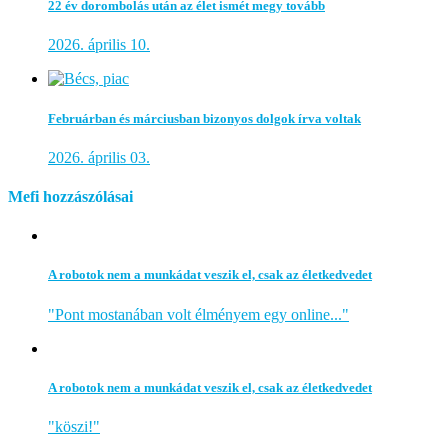
22 év dorombolás után az élet ismét megy tovább
2026. április 10.
Februárban és márciusban bizonyos dolgok írva voltak
2026. április 03.
Mefi hozzászólásai
A robotok nem a munkádat veszik el, csak az életkedvedet
"Pont mostanában volt élményem egy online..."
A robotok nem a munkádat veszik el, csak az életkedvedet
"köszi!"