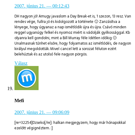
2007. június 21.
— 00:12:43
DH nagyon jó! Amugy javaslom a Day Break-et is, 1 szezon, 13 resz. Van
rendes vége, fullra jó és kidolgozott a története 🙂 Zanzásítva a
lényege, hogy úgyanaz a nap ismétlődik újra és újra. Csávó minden
reggel ugyanúgy felkel és nyomoz miért is vádolják gyilkossággal. Kb
olyanra kell gondolni, mint a Bill Murray féle Idétlen időkig 🙂
Unalmasnak tűnhet elsőre, hogy folyamatos az ismétlődés, de nagyon
királyul megoldották. Mivel cancel lett a sorozat féluton ezért
belehúztak és az utolsó fele nagyon pörgös.
Válasz
Mefi
2007. június 21.
— 09:06:09
[re=32254]Dzseko[/re]: halkan megjegyzem, hogy már hónapokkal
ezelőtt végignéztem. :]