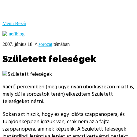
bűzlik
a
hal
Menü
Bezár
2007. június 18.
\\
sorozat
témában
Született feleségek
Ráérő perceimben (meg ugye nyári uborkaszezon miatt is,
mely dúl a sorozatok terén) elkezdtem Született
feleségeket nézni.
Sokan azt hiszik, hogy ez egy idióta szappanopera, és
tulajdonképpen igazuk van, csak nem az a fajta
szappanopera, aminek képzelik. A Született feleségek
igazándiból lerántja a leplet az amcsi kertvárosi perfekt