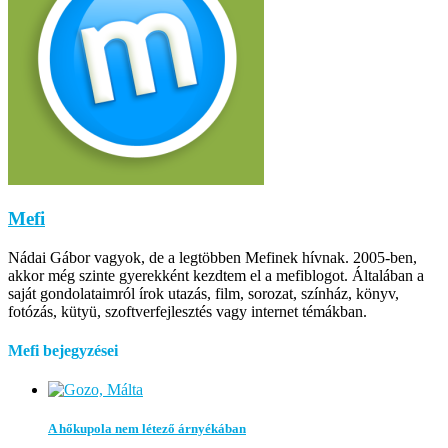
Mefi
Nádai Gábor vagyok, de a legtöbben Mefinek hívnak. 2005-ben,
akkor még szinte gyerekként kezdtem el a mefiblogot. Általában a
saját gondolataimról írok utazás, film, sorozat, színház, könyv,
fotózás, kütyü, szoftverfejlesztés vagy internet témákban.
Mefi bejegyzései
A hőkupola nem létező árnyékában