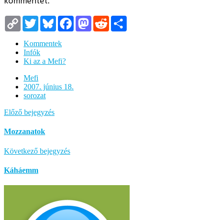
kommentet.
Copy
Twitter
Bluesky
Facebook
Mastodon
Reddit
Megosztás
Link
Kommentek
Infók
Ki az a Mefi?
Mefi
2007. június 18.
sorozat
Előző bejegyzés
Mozzanatok
Következő bejegyzés
Káháemm