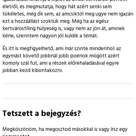
életről, és megmutatja, hogy hát azért senki sem
tökéletes, még ők sem, az amcsiktól meg ugye nem igazán
ezt a hozzáállást szoktuk meg. Még ha az egész
kertvárosfíling hülyeség is, vagy nem az jön át, aminek
kéne, szerintem nagyon jól küldik a témát.
És itt is megfigyelhető, ami már szinte mindenhol: az
egymást követő jobbnál jobb poénok mögött azért
komoly szál fut, ami a részek előrehaladásával egyre
jobban kezd kibontakozni.
Tetszett a bejegyzés?
Megköszönöm, ha megosztod másokkal is vagy írsz egy