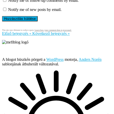
Notify me of follow-up comments by email.
Notify me of new posts by email.
This site uses Akismet to reduce spam.
Learn how your comment data is processed.
Előző bejegyzés
«
Következő bejegyzés
»
Írja és rendezi Mefi, avagy Nádai Gábor © 2005-2026
A blogot büszkén pörgeti a
WordPress
motorja,
Anders Norén
sablonjának átbuherált változatával.