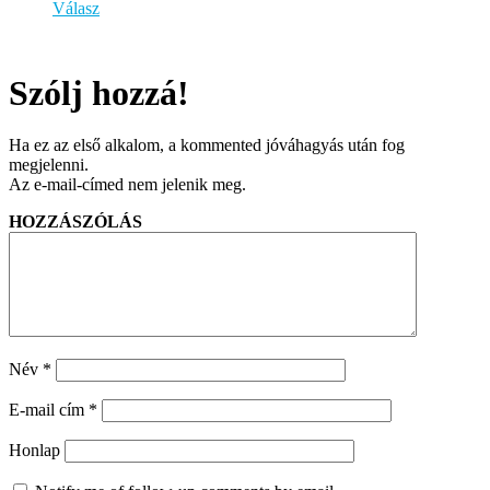
Válasz
Szólj hozzá!
Ha ez az első alkalom, a kommented jóváhagyás után fog
megjelenni.
Az e-mail-címed nem jelenik meg.
HOZZÁSZÓLÁS
Név
*
E-mail cím
*
Honlap