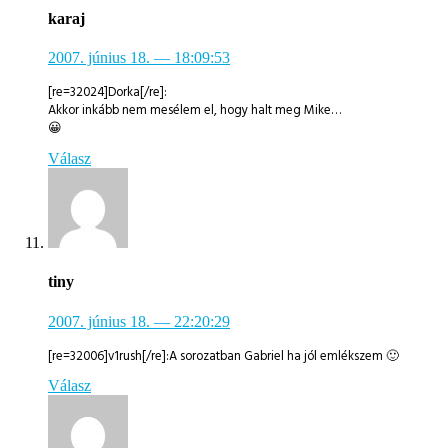
karaj
2007. június 18.
— 18:09:53
[re=32024]Dorka[/re]:
Akkor inkább nem mesélem el, hogy halt meg Mike…
😀
Válasz
tiny
2007. június 18.
— 22:20:29
[re=32006]v1rush[/re]:A sorozatban Gabriel ha jól emlékszem 🙂
Válasz