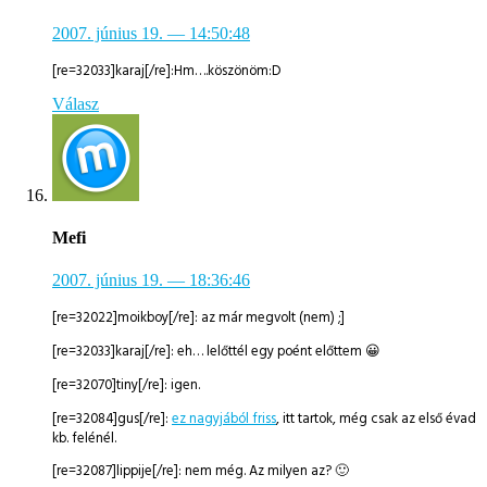
2007. június 19.
— 14:50:48
[re=32033]karaj[/re]:Hm….köszönöm:D
Válasz
Mefi
2007. június 19.
— 18:36:46
[re=32022]moikboy[/re]: az már megvolt (nem) ;]
[re=32033]karaj[/re]: eh… lelőttél egy poént előttem 😀
[re=32070]tiny[/re]: igen.
[re=32084]gus[/re]:
ez nagyjából friss
, itt tartok, még csak az első évad
kb. felénél.
[re=32087]lippije[/re]: nem még. Az milyen az? 🙂