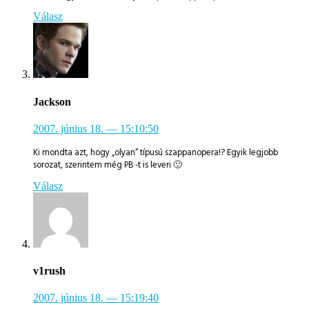
Válasz
Jackson
2007. június 18.
— 15:10:50
Ki mondta azt, hogy „olyan“ típusú szappanopera!? Egyik legjobb
sorozat, szerintem még PB -t is leveri 🙂
Válasz
v1rush
2007. június 18.
— 15:19:40