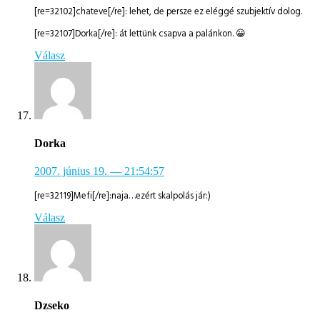
[re=32102]chateve[/re]: lehet, de persze ez eléggé szubjektív dolog.
[re=32107]Dorka[/re]: át lettünk csapva a palánkon. 😀
Válasz
Dorka
2007. június 19.
— 21:54:57
[re=32119]Mefi[/re]:naja…ezért skalpolás jár:)
Válasz
Dzseko