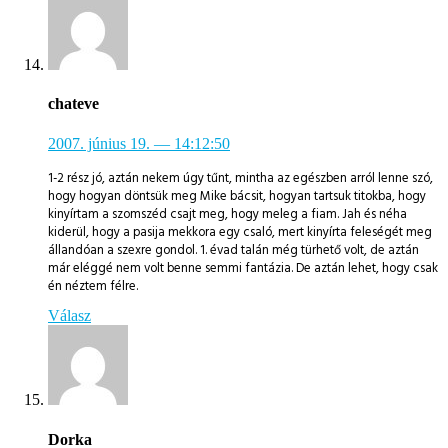
chateve
2007. június 19.
— 14:12:50
1-2 rész jó, aztán nekem úgy tűnt, mintha az egészben arról lenne szó,
hogy hogyan döntsük meg Mike bácsit, hogyan tartsuk titokba, hogy
kinyírtam a szomszéd csajt meg, hogy meleg a fiam. Jah és néha
kiderül, hogy a pasija mekkora egy csaló, mert kinyírta feleségét meg
állandóan a szexre gondol. 1. évad talán még türhető volt, de aztán
már eléggé nem volt benne semmi fantázia. De aztán lehet, hogy csak
én néztem félre.
Válasz
Dorka