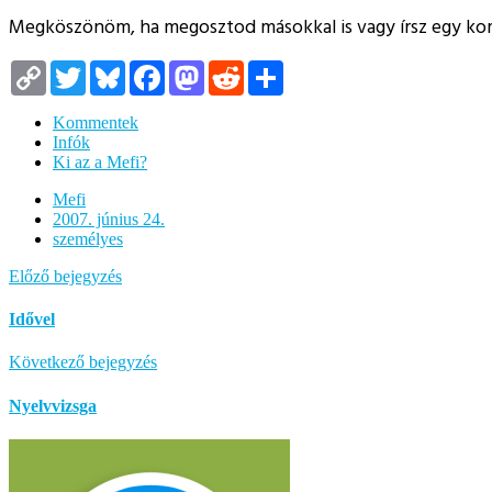
Megköszönöm, ha megosztod másokkal is vagy írsz egy k
Copy
Twitter
Bluesky
Facebook
Mastodon
Reddit
Megosztás
Link
Kommentek
Infók
Ki az a Mefi?
Mefi
2007. június 24.
személyes
Előző bejegyzés
Idővel
Következő bejegyzés
Nyelvvizsga