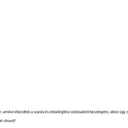
m. amikor elkezdtek a szarási és önkielégítési szokásaikról beszélgetni, akkor ú
et olvasd?