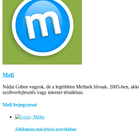
Mefi
Nádai Gábor vagyok, de a legtöbben Mefinek hívnak. 2005-ben, akkor m
szoftverfejlesztés vagy internet témákban.
Mefi bejegyzései
A hőkupola nem létező árnyékában