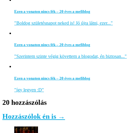
Ezen a vonaton nincs fék – 20 éves a mefiblog
"Boldog születésnapot neked is! Jó újra látni, ezer..."
Ezen a vonaton nincs fék – 20 éves a mefiblog
"Szerintem szinte végig követtem a blogodat, én biztosan..."
Ezen a vonaton nincs fék – 20 éves a mefiblog
"így legyen :D"
20 hozzászólás
Hozzászólok én is →