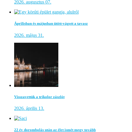
2026. augusztus 07.
Áprilisban és májusban ütött-vágott a tavasz
2026. május 31.
Visszavettük a trikolor zászlót
2026. április 13.
22 év dorombolás után az élet ismét megy tovább