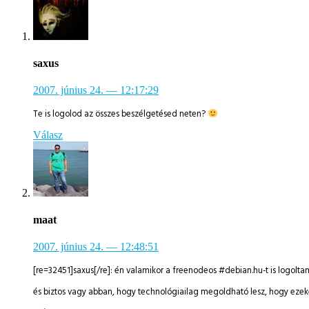
saxus
2007. június 24.
— 12:17:29
Te is logolod az összes beszélgetésed neten?
Válasz
maat
2007. június 24.
— 12:48:51
[re=32451]saxus[/re]: én valamikor a freenodeos #debian.hu-t is logolta
és biztos vagy abban, hogy technológiailag megoldható lesz, hogy ezek