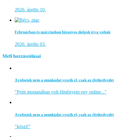
2026. április 10.
Februárban és márciusban bizonyos dolgok írva voltak
2026. április 03.
Mefi hozzászólásai
A robotok nem a munkádat veszik el, csak az életkedvedet
"Pont mostanában volt élményem egy online..."
A robotok nem a munkádat veszik el, csak az életkedvedet
"köszi!"