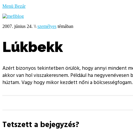
bűzlik
Menü
Bezár
a
hal
2007. június 24.
\\
személyes
témában
Lúkbekk
Azért bizonyos tekintetben örülök, hogy annyi mindent meg
akkor van hol visszakeresnem. Például ha negyvenévesen be
húztam. Vagy hogy mikor kezdett nőni a bölcsességfogam. Va
Tetszett a bejegyzés?