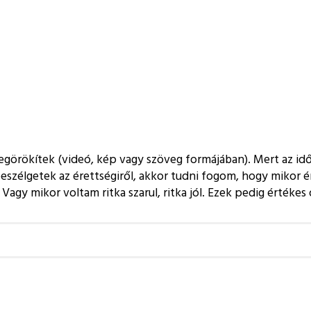
örökítek (videó, kép vagy szöveg formájában). Mert az idő m
szélgetek az érettségiről, akkor tudni fogom, hogy mikor ére
gy mikor voltam ritka szarul, ritka jól. Ezek pedig értékes 