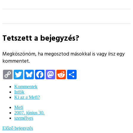
Tetszett a bejegyzés?
Megköszönöm, ha megosztod másokkal is vagy írsz egy
kommentet.
Copy
Twitter
Bluesky
Facebook
Mastodon
Reddit
Megosztás
Link
Kommentek
Infók
Ki az a Mefi?
Mefi
2007. június 30.
személyes
Előző bejegyzés