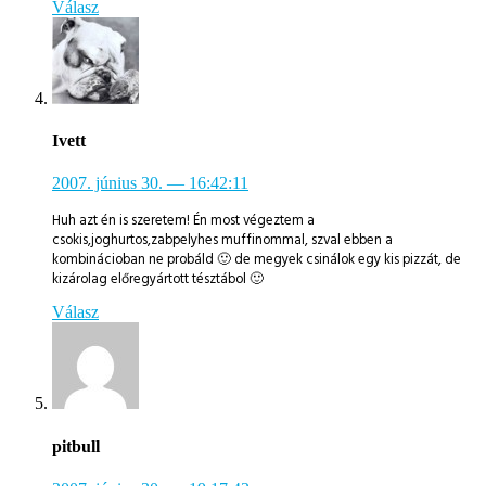
Válasz
Ivett
2007. június 30.
— 16:42:11
Huh azt én is szeretem! Én most végeztem a
csokis,joghurtos,zabpelyhes muffinommal, szval ebben a
kombinácioban ne probáld 🙂 de megyek csinálok egy kis pizzát, de
kizárolag előregyártott tésztábol 🙂
Válasz
pitbull