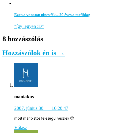
Ezen a vonaton nincs fék – 20 éves a mefiblog
"így legyen :D"
8 hozzászólás
Hozzászólok én is →
maniakus
2007. június 30.
— 16:20:47
most már biztos feleségül veszlek 🙂
Válasz