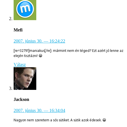
Mefi
2007. június 30.
— 16:24:22
[re=32791]maniakus[/re]: mármint nem én téged? Ezt azért jó lenne az
elején tisztázni! 😀
Válasz
Jackson
2007. június 30.
— 16:34:04
Nagyon nem szeretem a sós sütiket. A sütik azok édesek. 😀