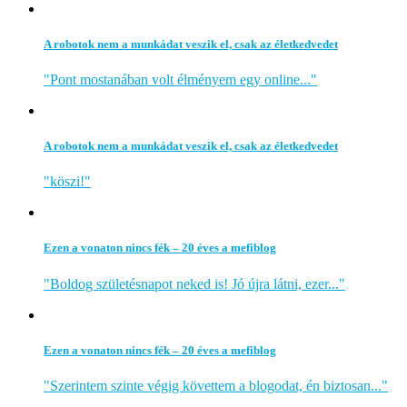
A robotok nem a munkádat veszik el, csak az életkedvedet
"Pont mostanában volt élményem egy online..."
A robotok nem a munkádat veszik el, csak az életkedvedet
"köszi!"
Ezen a vonaton nincs fék – 20 éves a mefiblog
"Boldog születésnapot neked is! Jó újra látni, ezer..."
Ezen a vonaton nincs fék – 20 éves a mefiblog
"Szerintem szinte végig követtem a blogodat, én biztosan..."