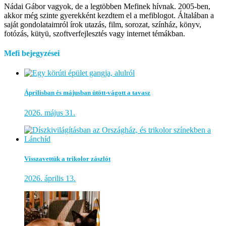
Nádai Gábor vagyok, de a legtöbben Mefinek hívnak. 2005-ben,
akkor még szinte gyerekként kezdtem el a mefiblogot. Általában a
saját gondolataimról írok utazás, film, sorozat, színház, könyv,
fotózás, kütyü, szoftverfejlesztés vagy internet témákban.
Mefi bejegyzései
Áprilisban és májusban ütött-vágott a tavasz
2026. május 31.
Visszavettük a trikolor zászlót
2026. április 13.