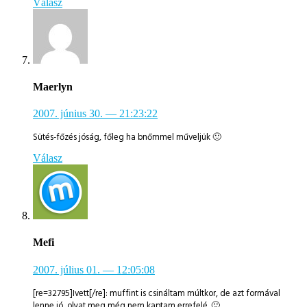
Válasz
Maerlyn
2007. június 30.
— 21:23:22
Sütés-főzés jóság, főleg ha bnőmmel műveljük 🙂
Válasz
Mefi
2007. július 01.
— 12:05:08
[re=32795]Ivett[/re]: muffint is csináltam múltkor, de azt formával
lenne jó, olyat meg még nem kaptam errefelé. 🙂