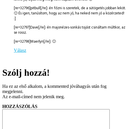
[re=32796]pitbull[/re]: én főzni is szeretek, de a sütögetés jobban leköt.
🙂 És igen, tanúsítom, hogy az nem jó, ha neked nem jó a közérzeted!
:]
[re=32797]Dave[/re]: én majonézes-sonkás tojást csináltam múltkor, az
se rossz.
[re=32798]Maerlyn[/re]: 🙂
Válasz
Szólj hozzá!
Ha ez az első alkalom, a kommented jóváhagyás után fog
megjelenni.
Az e-mail-címed nem jelenik meg.
HOZZÁSZÓLÁS