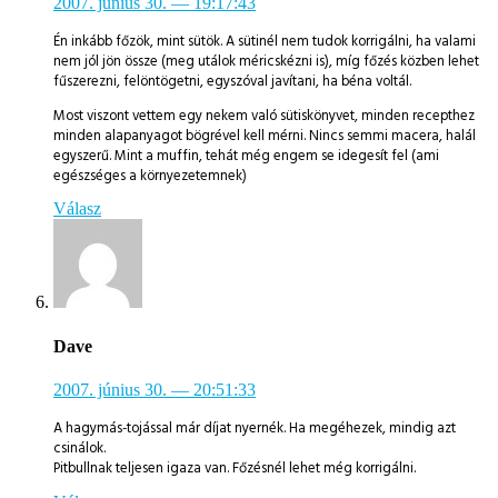
2007. június 30.
— 19:17:43
Én inkább főzök, mint sütök. A sütinél nem tudok korrigálni, ha valami
nem jól jön össze (meg utálok méricskézni is), míg főzés közben lehet
fűszerezni, felöntögetni, egyszóval javítani, ha béna voltál.
Most viszont vettem egy nekem való sütiskönyvet, minden recepthez
minden alapanyagot bögrével kell mérni. Nincs semmi macera, halál
egyszerű. Mint a muffin, tehát még engem se idegesít fel (ami
egészséges a környezetemnek)
Válasz
Dave
2007. június 30.
— 20:51:33
A hagymás-tojással már díjat nyernék. Ha megéhezek, mindig azt
csinálok.
Pitbullnak teljesen igaza van. Főzésnél lehet még korrigálni.