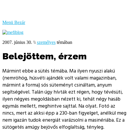
bűzlik
a
hal
Menü
Bezár
2007. június 30.
\\
személyes
témában
Belejöttem, érzem
Mármint ebbe a sütés témába. Ma ilyen nyuszi alakú
(nemröhög, húsvéti ajándék volt valami magazinban,
mármint a forma) sós süteményt csináltam, anyum
segítségével. Talán úgy hívták ezt régen, hogy tévésüti,
ilyen négyes megoldásban nézett ki, tehát négy hasáb
egymás mellett, meghintve sajttal. Na olyat. Fotó az
nincs, mert az akksi épp a 230-ban figyelget, anélkül meg
nem igazán tudok energiát varázsolni a masinériába. Ez a
sütögetés amúgy bejövős elfoglaltság, tényleg.