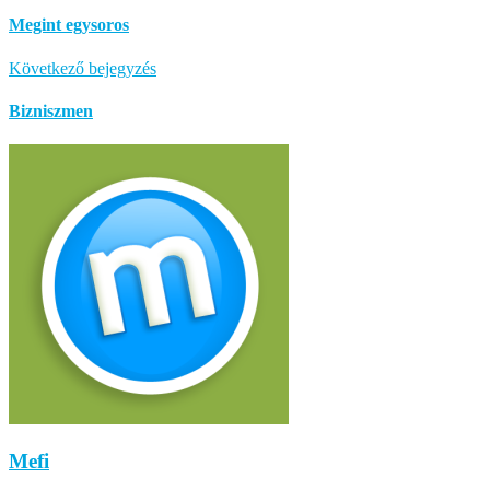
Megint egysoros
Következő bejegyzés
Bizniszmen
Mefi