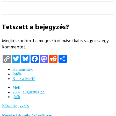
Tetszett a bejegyzés?
Megköszönöm, ha megosztod másokkal is vagy írsz egy
kommentet.
Copy
Twitter
Bluesky
Facebook
Mastodon
Reddit
Megosztás
Link
Kommentek
Infók
Ki az a Mefi?
Mefi
2007. augusztus 22.
játék
Előző bejegyzés
Kerékpárkerékpárkerékpár