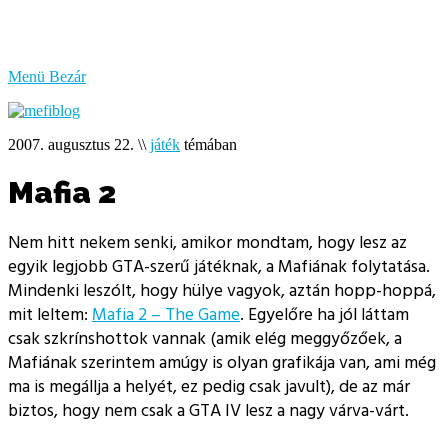
bűzlik
a
hal
Menü
Bezár
2007. augusztus 22.
\\
játék
témában
Mafia 2
Nem hitt nekem senki, amikor mondtam, hogy lesz az
egyik legjobb GTA-szerű játéknak, a Mafiának folytatása.
Mindenki leszólt, hogy hülye vagyok, aztán hopp-hoppá,
mit leltem:
Mafia 2 – The Game
. Egyelőre ha jól láttam
csak szkrínshottok vannak (amik elég meggyőzőek, a
Mafiának szerintem amúgy is olyan grafikája van, ami még
ma is megállja a helyét, ez pedig csak javult), de az már
biztos, hogy nem csak a GTA IV lesz a nagy várva-várt.