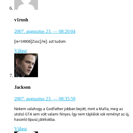
v1rush
2007. augusztus 23.
— 08:20:04
[re=34906]Zsoc[/re]: azt tudom.
Válasz
Jackson
2007. augusztus 23.
— 08:35:59
Nekem valahogy a Godfather jobban bejött, mint a Mafia, meg az
utolsó GTA sem volt valami fényes. Így nem táplálok sok reményt az új,
hasonló típusú játékokba.
Válasz