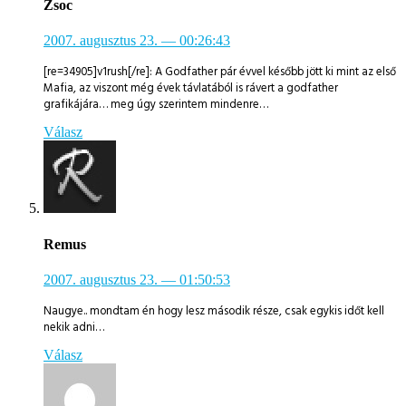
Zsoc
2007. augusztus 23.
— 00:26:43
[re=34905]v1rush[/re]: A Godfather pár évvel később jött ki mint az első
Mafia, az viszont még évek távlatából is rávert a godfather
grafikájára… meg úgy szerintem mindenre…
Válasz
Remus
2007. augusztus 23.
— 01:50:53
Naugye.. mondtam én hogy lesz második része, csak egykis időt kell
nekik adni…
Válasz