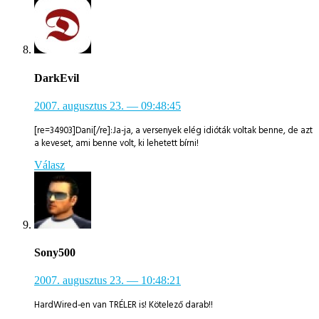
DarkEvil
2007. augusztus 23.
— 09:48:45
[re=34903]Dani[/re]:Ja-ja, a versenyek elég idióták voltak benne, de azt
a keveset, ami benne volt, ki lehetett bírni!
Válasz
Sony500
2007. augusztus 23.
— 10:48:21
HardWired-en van TRÉLER is! Kötelező darab!!