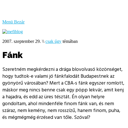
bűzlik
a
hal
Menü
Bezár
2007. szeptember 29.
\\
csak úgy
témában
Fánk
Szeretném megkérdezni a drága blovolvasó közönséget,
hogy tudtok-e valami jó fánkfalodát Budapestnek az
gyönyörű városában? Mert a CBA-s fánk egyszer romlott,
máskor meg nincs benne csak egy pöpp lekvár, amit kenj
a hajadra, és edd az üres tésztát. Én olyan helyre
gondoltam, ahol mindenféle finom fánk van, és nem
száraz, nem kemény, nem rosszízű, hanem finom, puha,
és mégmégmég érzésed van tőle. Szóval?