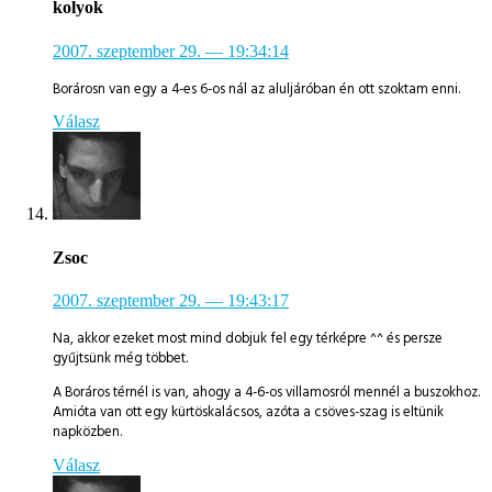
kolyok
2007. szeptember 29.
— 19:34:14
Borárosn van egy a 4-es 6-os nál az aluljáróban én ott szoktam enni.
Válasz
Zsoc
2007. szeptember 29.
— 19:43:17
Na, akkor ezeket most mind dobjuk fel egy térképre ^^ és persze
gyűjtsünk még többet.
A Boráros térnél is van, ahogy a 4-6-os villamosról mennél a buszokhoz.
Amióta van ott egy kürtöskalácsos, azóta a csöves-szag is eltünik
napközben.
Válasz