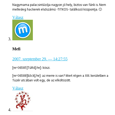
Nagymama palacsintázója nagyon jó hely, biztos van fánk is. Nem
mellesleg hackerek elsőszámú -TITKOS- találkozó központja. 🙂
Válasz
Mefi
2007. szeptember 29.
— 14:27:55
[re=36585]TúRó[/re]: köszi.
[re=36588]b3ck[/re]: az merre is van? Mert régen a XIII. kerületben a
Tüzér utcában volt egy, de az elköltözött.
Válasz