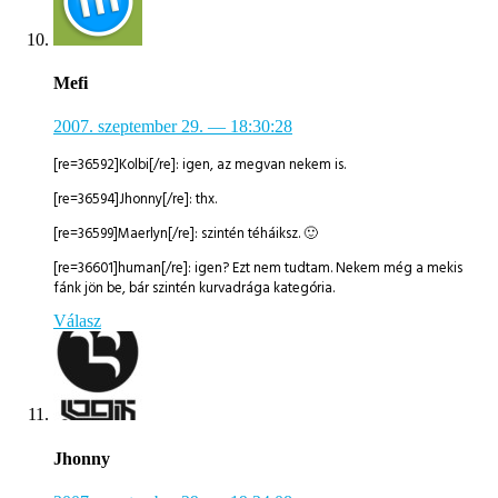
Mefi
2007. szeptember 29.
— 18:30:28
[re=36592]Kolbi[/re]: igen, az megvan nekem is.
[re=36594]Jhonny[/re]: thx.
[re=36599]Maerlyn[/re]: szintén téháiksz. 🙂
[re=36601]human[/re]: igen? Ezt nem tudtam. Nekem még a mekis
fánk jön be, bár szintén kurvadrága kategória.
Válasz
Jhonny