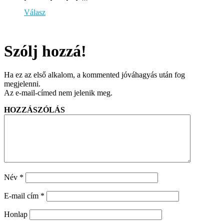
Válasz
Szólj hozzá!
Ha ez az első alkalom, a kommented jóváhagyás után fog
megjelenni.
Az e-mail-címed nem jelenik meg.
HOZZÁSZÓLÁS
Név
*
E-mail cím
*
Honlap