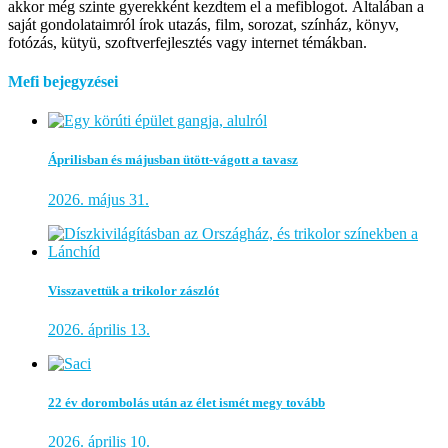
akkor még szinte gyerekként kezdtem el a mefiblogot. Általában a
saját gondolataimról írok utazás, film, sorozat, színház, könyv,
fotózás, kütyü, szoftverfejlesztés vagy internet témákban.
Mefi bejegyzései
Áprilisban és májusban ütött-vágott a tavasz
2026. május 31.
Visszavettük a trikolor zászlót
2026. április 13.
22 év dorombolás után az élet ismét megy tovább
2026. április 10.