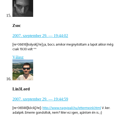
Zsoc
2007. szeptember 29.
— 19:44:02
[re=36616]kolyok[/re]:ja, bocs. amikor megnyitottam a lapot akkor még
csak 19:30 volt ^^
Válasz
Lin3Lord
2007. szeptember 29.
— 19:44:59
[re=36588]b3ck[/re]:
http://www.nagyipali.hu/ettermeink.html
V. ker.
adatprk. Emerre gondoltok, nem? Mer ez igen, ajánlom én is. ;:)