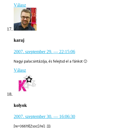
Válasz
karaj
2007. szeptember 29.
— 22:15:06
Nagyi palacsintázója, és felejtsd el a fánkot 🙂
Válasz
kolyok
2007. szeptember 30.
— 16:06:30
[re=36619]Zsoc[/re]: :)))