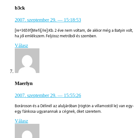
b3ck
2007. szeptember 29.
— 15:18:53
[re=36591]Mefi[/re]:Kb. 2 éve nem voltam, de akkor még a Batyin volt,
ha jól emlékszem. Feljössz metróból és szemben.
Válasz
Maerlyn
2007. szeptember 29.
— 15:55:26
Borároson és a Délinél az aluljáróban (rögtön a villamostól le) van egy-
egy fánkosa ugyanannak a cégnek, őket szeretem.
Válasz