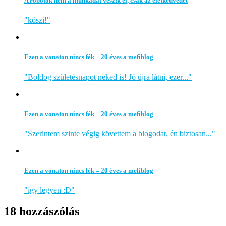
A robotok nem a munkádat veszik el, csak az életkedvedet
"köszi!"
Ezen a vonaton nincs fék – 20 éves a mefiblog
"Boldog születésnapot neked is! Jó újra látni, ezer..."
Ezen a vonaton nincs fék – 20 éves a mefiblog
"Szerintem szinte végig követtem a blogodat, én biztosan..."
Ezen a vonaton nincs fék – 20 éves a mefiblog
"így legyen :D"
18 hozzászólás