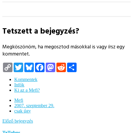
Tetszett a bejegyzés?
Megköszönöm, ha megosztod másokkal is vagy írsz egy
kommentet.
Copy
Twitter
Bluesky
Facebook
Mastodon
Reddit
Megosztás
Link
Kommentek
Infók
Ki az a Mefi?
Mefi
2007. szeptember 29.
csak úgy
Előző bejegyzés
TeTubus