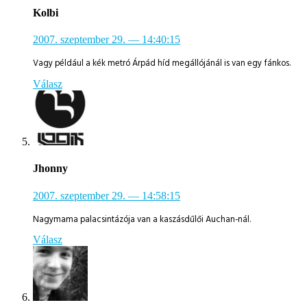
Kolbi
2007. szeptember 29.
— 14:40:15
Vagy például a kék metró Árpád híd megállójánál is van egy fánkos.
Válasz
Jhonny
2007. szeptember 29.
— 14:58:15
Nagymama palacsintázója van a kaszásdűlői Auchan-nál.
Válasz