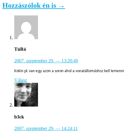
Hozzászólok én is →
TúRó
2007. szeptember 29.
— 13:20:49
KöKin pl. van egy azon a soron ahol a vonatállomáshoz kell lemenni
Válasz
b3ck
2007. szeptember 29.
— 14:24:11