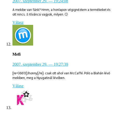
2007. szeptember 29.
— 19:24:08
A mekibe van fánk? Hmm, a honlapon végignéztem a termékeket és
ott nincs. :S Kíváncsi vagyok, milyen. 🙂
Válasz
Mefi
2007. szeptember 29.
— 19:27:39
[re=36613]Jhonny[/re]: csak ott ahol van McCaffé. Pölö a Blahán lévő
mekiben, meg a Nyugatinál lévőben.
Válasz