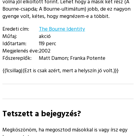
volna jól elköltött forint. Lehet hogy a másik két rész (A
Bourne-csapda; A Bourne-ultimátum) jobb, de ez nagyon
gyenge volt, kétes, hogy megnézem-e a többit.
Eredeti cím:
The Bourne Identity
Műfaj:
akció
Időtartam:
119 perc
Megjelenés éve:
2002
Főszereplők:
Matt Damon; Franka Potente
{{1csillag|(Ezt is csak azért, mert a helyszín jó volt.)}}
Tetszett a bejegyzés?
Megköszönöm, ha megosztod másokkal is vagy írsz egy