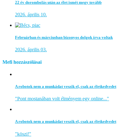
22 év dorombolás után az élet ismét megy tovább
2026. április 10.
Februárban és márciusban bizonyos dolgok írva voltak
2026. április 03.
Mefi hozzászólásai
A robotok nem a munkádat veszik el, csak az életkedvedet
"Pont mostanában volt élményem egy online..."
A robotok nem a munkádat veszik el, csak az életkedvedet
"köszi!"