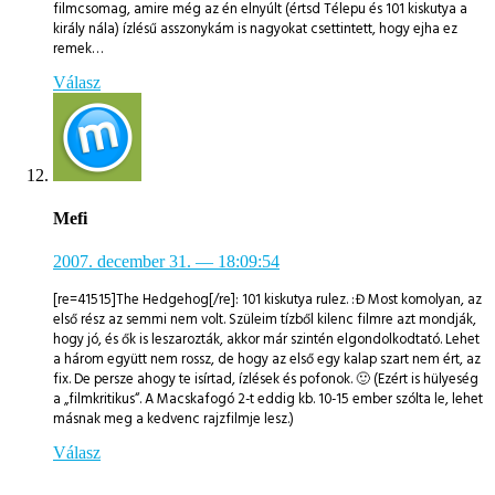
filmcsomag, amire még az én elnyúlt (értsd Télepu és 101 kiskutya a
király nála) ízlésű asszonykám is nagyokat csettintett, hogy ejha ez
remek…
Válasz
Mefi
2007. december 31.
— 18:09:54
[re=41515]The Hedgehog[/re]: 101 kiskutya rulez. :Đ Most komolyan, az
első rész az semmi nem volt. Szüleim tízből kilenc filmre azt mondják,
hogy jó, és ők is leszarozták, akkor már szintén elgondolkodtató. Lehet
a három együtt nem rossz, de hogy az első egy kalap szart nem ért, az
fix. De persze ahogy te isírtad, ízlések és pofonok. 🙂 (Ezért is hülyeség
a „filmkritikus“. A Macskafogó 2-t eddig kb. 10-15 ember szólta le, lehet
másnak meg a kedvenc rajzfilmje lesz.)
Válasz