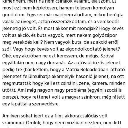
kimennem, mert ha nem csinálok valamit, elalszom. És
most ezt nem képletesen, hanem teljesen komolyan
gondolom. Egyszer már majdnem aludtam, mikor berúgta
valaki az üveget, aztán összerázkódtam, és a verekedős
jelenetig jó volt. És most akkor mit mondjak? Hogy kevés
volt az akció, és buta vagyok, mert nekem golyózápor
meg verekdés kell? Nem vagyok buta, de az akció erről
szól. Vagy hogy kevés volt az elgondolkodtató jelenet?
Oké, egy akcióban ne ezt keressem, de mégis. Szóval
egyáltalán nem nagy durranás. Az autós-üldözős jelenet
pedig tré (bár kétlem, hogy a Matrix Reloadedban látható
jelenetet felülmúlhatja akármelyik hasonló jelenet; na ott
megmutatták hogy kell ezt csinálni, zene, kamera, minden
ütött). Ami még nagyon nagy probléma (egyéni szociális
persze), hogy rettenet volt a magyar szinkron, még rátett
egy lapáttal a szenvedésre.
Amilyen sokat ígért ez a film, akkora csalódás volt
számomra. Örülök, hogy nem moziban néztem, nem lett