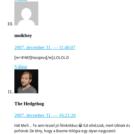
moikboy
2007. december 31.
— 11:46:07
[re=41461]Haszprus[/re]:LOLOL:D
Válasz
The Hedgehog
2007. december 31.
— 16:21:26
Hát Mefi… Te sem leszel jó filmkritikus 😀 Ezt elnézzük, mert ízlések és
pofonok. De tény, hogy a Bourne trilógia egy olyan nagyszerű