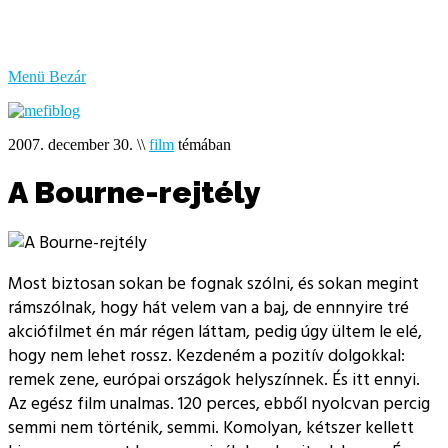
bűzlik
a
hal
Menü
Bezár
2007. december 30.
\\
film
témában
A Bourne-rejtély
Most biztosan sokan be fognak szólni, és sokan megint
rámszólnak, hogy hát velem van a baj, de ennnyire tré
akciófilmet én már régen láttam, pedig úgy ültem le elé,
hogy nem lehet rossz. Kezdeném a pozitív dolgokkal:
remek zene, európai országok helyszínnek. És itt ennyi.
Az egész film unalmas. 120 perces, ebből nyolcvan percig
semmi nem történik, semmi. Komolyan, kétszer kellett