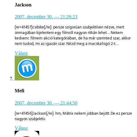
Jackson
2007. december 30.
— 21:26:23
[re=41457]csibike[/re]: persze szigorúan szubjektíven nézve, mert
önmagában kijelenteni egy filmről nagyon ritkán lehet… Nekem
kedvenc filmem akció kategóriában, de ha már szerinted szar, akkor
nem tudod, mi az igazán szar. Nézd meg a macskafogó 2-t…
Válasz
Mefi
2007. december 30.
— 21:44:50
[re=41456]Jackson[/re]: hm, Mátrix nekem jobban bejött. De ez persze
nagyon szubjektív.
Válasz