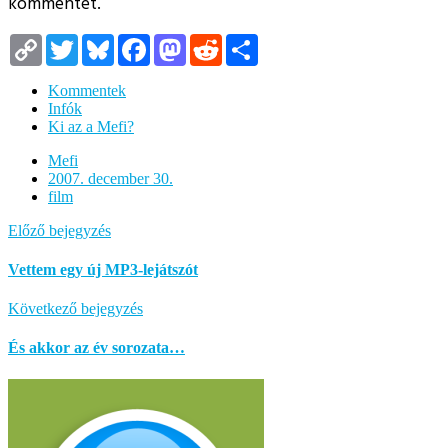
kommentet.
Copy
Twitter
Bluesky
Facebook
Mastodon
Reddit
Megosztás
Link
Kommentek
Infók
Ki az a Mefi?
Mefi
2007. december 30.
film
Előző bejegyzés
Vettem egy új MP3-lejátszót
Következő bejegyzés
És akkor az év sorozata…