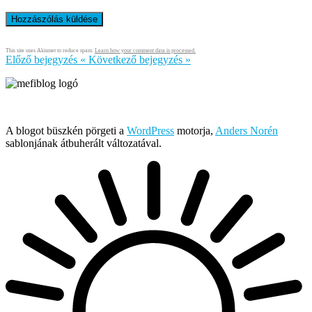
This site uses Akismet to reduce spam.
Learn how your comment data is processed.
Előző bejegyzés
«
Következő bejegyzés
»
Írja és rendezi Mefi, avagy Nádai Gábor © 2005-2026
A blogot büszkén pörgeti a
WordPress
motorja,
Anders Norén
sablonjának átbuherált változatával.