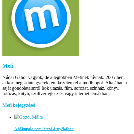
Mefi
Nádai Gábor vagyok, de a legtöbben Mefinek hívnak. 2005-ben,
akkor még szinte gyerekként kezdtem el a mefiblogot. Általában a
saját gondolataimról írok utazás, film, sorozat, színház, könyv,
fotózás, kütyü, szoftverfejlesztés vagy internet témákban.
Mefi bejegyzései
A hőkupola nem létező árnyékában