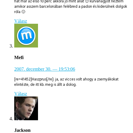
hát már az első 10 perc akkora jó mint állat 🙂 kurvanagyot néztem
amikor asszem barcelonában felébred a padon és kiderülnek dolgok
róla 🙂
Válasz
Mefi
2007. december 30.
— 19:53:06
[re=41452]Haszprus[/re]: ja, az vicces volt ahogy a zsernyákokat
elintézte, de itt kb. meg is állt a dolog.
Válasz
Jackson