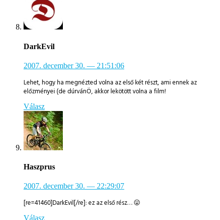
DarkEvil
2007. december 30.
— 21:51:06
Lehet, hogy ha megnézted volna az első két részt, ami ennek az
előzményei (de dúrvánÖ, akkor lekötött volna a film!
Válasz
Haszprus
2007. december 30.
— 22:29:07
[re=41460]DarkEvil[/re]: ez az első rész… 😛
Válasz